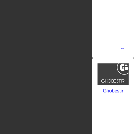
уникальная
коллекция
известной
итальянской
фабрики
дверных
петель
Aldeghi
Luigi.
Фабрика
...
Ghobestir
Ghobestir -
премиальная
дверная
фурнитура
из латуни.
Изделия
ТМ