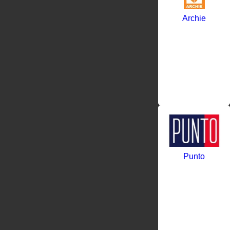
Archie
Punto
PUNTO –
модный
бренд
дверной
фурнитуры.
Первоклассны
дизайн,