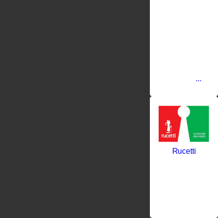
возникла в
регионе
Ломбардии
в округе
Брешиа.
Этот район
является
одним из
промышленны
центров
...
Rucetti