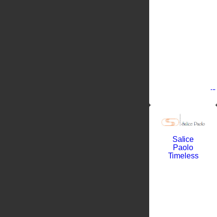
трудный
период
мировых
войн и
благодаря
своему
трудолюбию
создал
компанию
по
производству
...
Salice
Paolo
Timeless
Саличе
Паоло
рано
потерял
отца и
остался