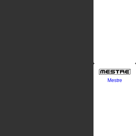
GHOBESTIR
украшают
сотни
пятизвёздочны
отелей по
всему
миру,
частные
интерьеры
и
государственн
Mestre
Фабрика
Bronces
Mestre, S.A.
по
производству
дверных
ручек и
фурнитуры
основана в
1952 г.