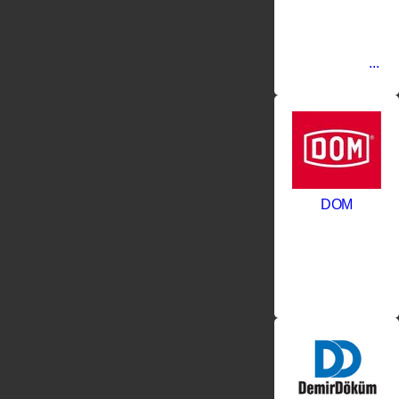
репутацию
на рынке
как
надежный
поставщик
...
DOM