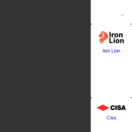
и окон. С
более чем
столетней
...
Iron Lion
Cisa