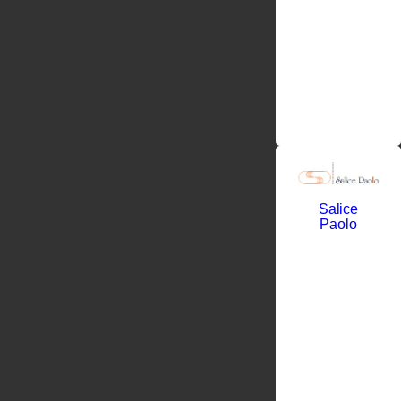
Salice
Paolo
Саличе
Паоло
рано
потерял
отца и
остался
сиротой, но
сумел
выстоять в
трудный