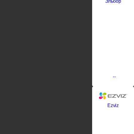
Эльбор
Эльбор -
российский
производитель
высококачеств
врезных
замков и
замковых
механизмов.
Компания
специализируе
на выпуске
надежных
цилиндровых
и
...
Ezviz
EZVIZ
новый
бренд
компании