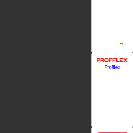
PANTAZELOS
имеющим
огромный
опыт
промышленног
производства
с 1973
года.
Фабрика
...
Profflex