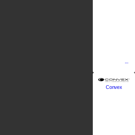
Hikvision.
Среди
продуктов
Hikvision —
аналоговые
видеокамеры,
IP-
видеокамеры,
автономные
DVR,
цифровые
видеосерверы,
купольные
...
Convex
Фабрика
Конвекс
(Convex)
была
основана в
1991 году
основателем
Panagiotis