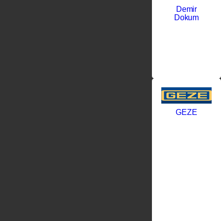
Demir
Dokum
GEZE
GEZE:
Профессионал
качество в
мире
доводчиковGE
– это
ведущий
мировой
производитель
инновационны
доводчиков
для дверей