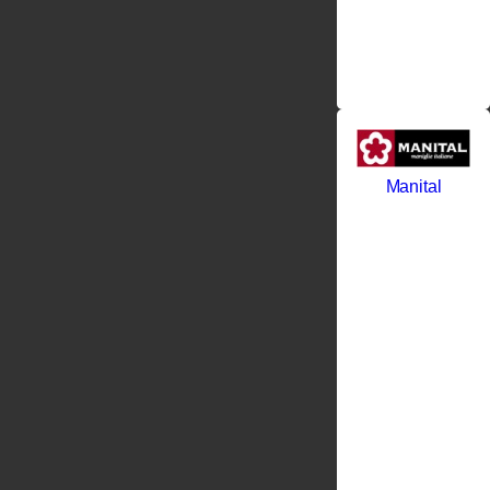
Manital
Компания
производитель
дверных
ручек
Manital Srl
была
основана
не так
давно в
1990 г. в
Италии, в
городке
Вобарно, в
округе
Ломбардия,