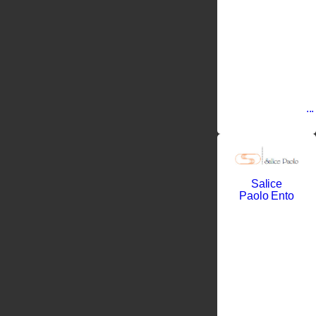
период
мировых
войн и
благодаря
своему
трудолюбию
создал
компанию
по
производству
...
Salice
Paolo Ento
Саличе
Паоло
рано
потерял
отца и
остался
сиротой, но
сумел
выстоять в