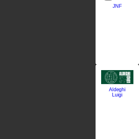
JNF
Aldeghi
Luigi
В данном
разделе
нашего
магазина
дверной
фурнитуры
представлена