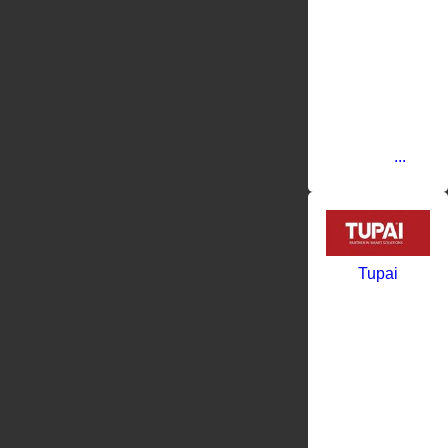
высокое
качество и
доступные
цены
продукции
PUNTO
мгновенно
завоевали
популярность
среди
...
Tupai
Производитель
дверной
фурнитуры
TUPAI из
ПортугалииФа
была
основана в
1976 году,
является