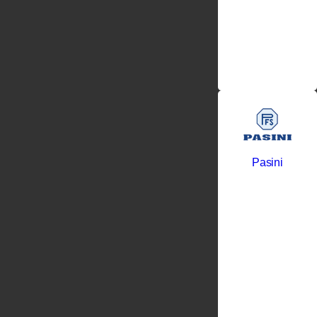
одной из
крупных
фабрик
Португалии
в секторе
металлообрабо
Pasini
Фабрика
дверных
ручек
Pasini
возникла в
1967 году
как плод
усилий и
экспертизы
основателей,
братьев -
Джузеппе и