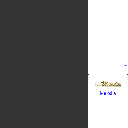
сиротой, но
сумел
выстоять в
трудный
период
мировых
войн и
благодаря
своему
трудолюбию
создал
компанию
по
производству
...
Melodia
Линия
Melodia от
фабрики
Фадекс(Fadex).
Фабрика
Фадекс