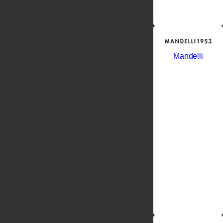
Mandelli
Представляем
Вашему
вниманию
дверные
ручки
фабрики
MANDELLI.
Успех
компании
MANDELLI
основан на
принципе:
индивидуальн
креативность
каждого
профессионал