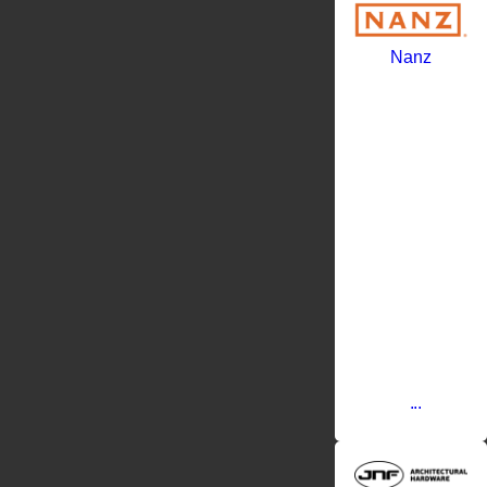
Nanz
Американская
фабрика
по
производству
дверной
фурнитуры
Nanz
предлагает
огромное
число
вариантов
дизайна
дверных
ручек.
Ручки
тарифицируют
поштучно,
в
...