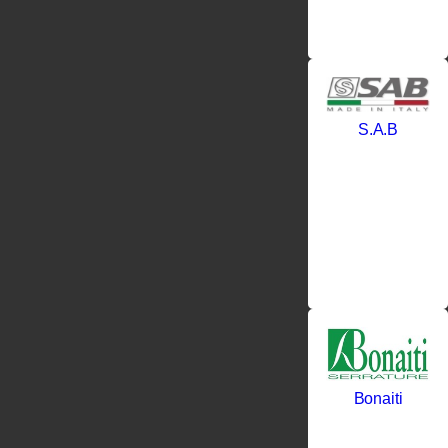
в котором
сосредоточено
S.A.B
Bonaiti