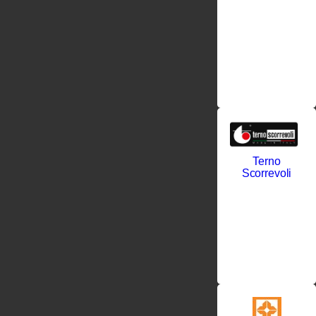
Первоначальн
это была
лишь
мастерская
по
производству
высококачеств
Terno
Scorrevoli