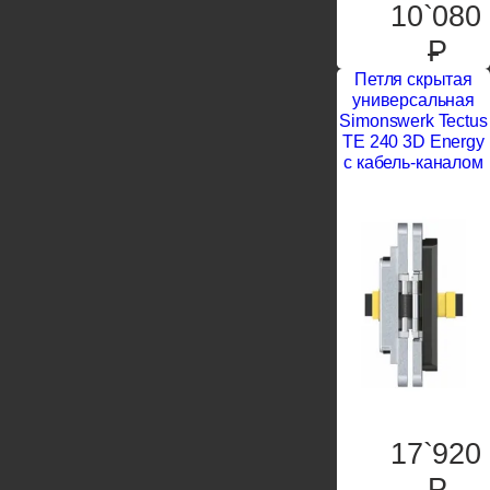
10`080
P
Петля скрытая
универсальная
Simonswerk Tectus
TE 240 3D Energy
с кабель-каналом
17`920
P