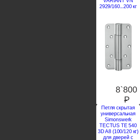
VARIANT VN
2929/160...200 кг
8`800
P
Петля скрытая
универсальная
Simonswerk
TECTUS TE 540
3D A8 (100/120 кг)
для дверей с