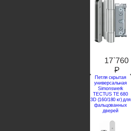
17`760
P
Петля скрытая
универсальная
Simonswerk
TECTUS TE 680
3D (160/180 кг) для
фальцованных
дверей