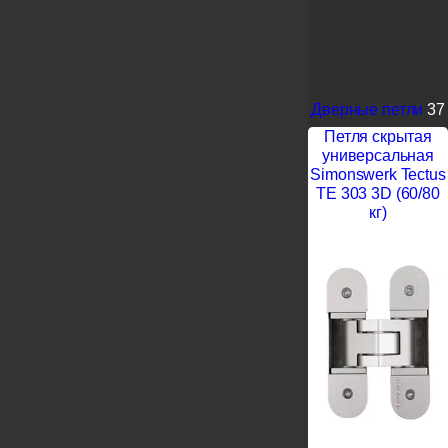
Дверные петли
37
Петля скрытая
универсальная
Simonswerk Tectus
TE 303 3D (60/80
кг)