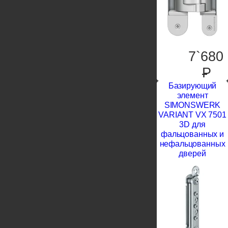
7`680
P
Базирующий
элемент
SIMONSWERK
VARIANT VX 7501
3D для
фальцованных и
нефальцованных
дверей