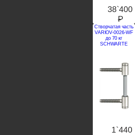
38`400
P
Створчатая часть
VARIOV-0026-WF
до 70 кг
SCHWARTE
1`440