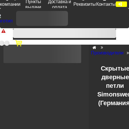
Пункты
Доставка и
компании
Реквизиты
Контакты
выдачи
оплата
Доп. скидка от цен на сайте 7% при заказе от 50 тыс. руб
продукции Venezia, Fratelli, Tupai, Extreza, Melodia, Forme при
оплате по счету.
Производители
Скрыты
дверные
петли
Simonswe
(Германия