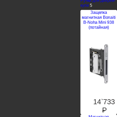
Ручки для дверей-
купе
5
Защелка
магнитная Bonaiti
B-Noha Mini 938
(потайная)
14`733
P
Магнитная