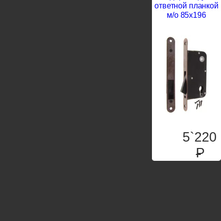
ответной планкой
м/о 85х196
5`220
P