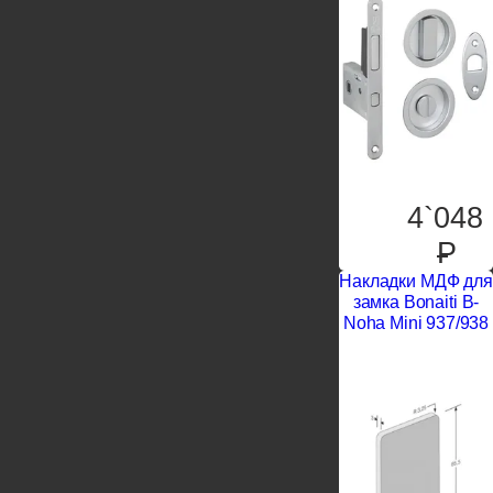
4`048
P
Накладки МДФ для
замка Bonaiti B-
Noha Mini 937/938