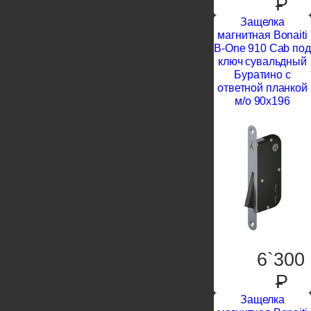
P
Защелка
магнитная Bonaiti
B-One 910 Cab под
ключ сувальдный
Буратино c
ответной планкой
м/о 90х196
6`300
P
Защелка