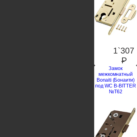
1`307
P
Замок
межкомнатный
Bonaiti (Бонаити)
под WC B-BITTER
№T62