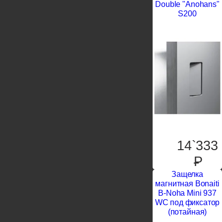
Double "Anohans"
S200
14`333
P
Защелка
магнитная Bonaiti
B-Noha Mini 937
WC под фиксатор
(потайная)