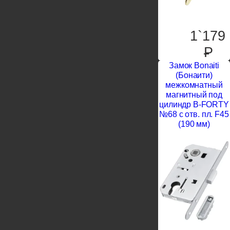
1`179
P
Замок Bonaiti
(Бонаити)
межкомнатный
магнитный под
цилиндр B-FORTY
№68 с отв. пл. F45
(190 мм)