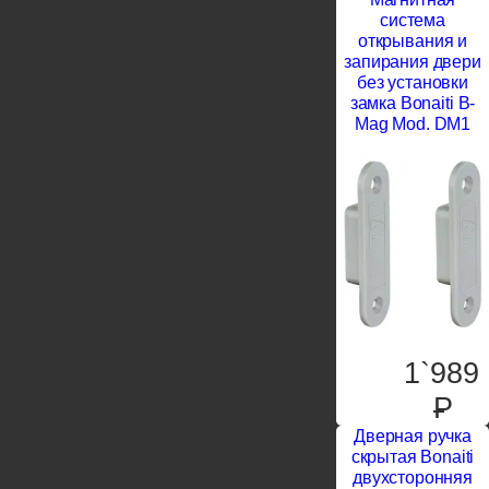
система
открывания и
запирания двери
без установки
замка Bonaiti B-
Mag Mod. DM1
1`989
P
Дверная ручка
скрытая Bonaiti
двухсторонняя