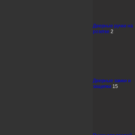
Дверные ручки на
розетке
2
Дверные замки и
защелки
15