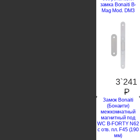
замка Bonaiti B-
Mag Mod. DM3
3`241
P
Замок Bonaiti
(Бонаити)
межкомнатный
магнитный под
WC B-FORTY N62
с отв. пл. F45 (190
мм)