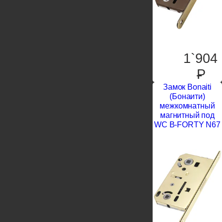
1`904
P
Замок Bonaiti
(Бонаити)
межкомнатный
магнитный под
WC B-FORTY N67