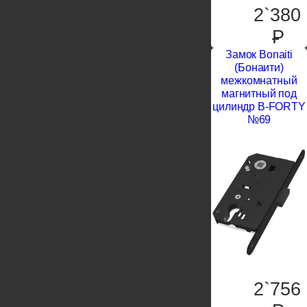
2`380
P
Замок Bonaiti
(Бонаити)
межкомнатный
магнитный под
цилиндр B-FORTY
№69
2`756