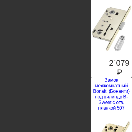
2`079
P
Замок
межкомнатный
Bonaiti (Бонаити)
под цилиндр B-
Sweet с отв.
планкой 507