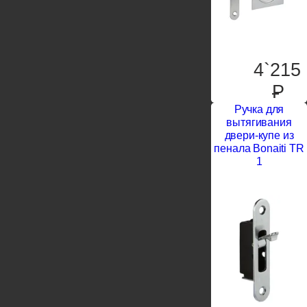
4`215
P
Ручка для
вытягивания
двери-купе из
пенала Bonaiti TR
1