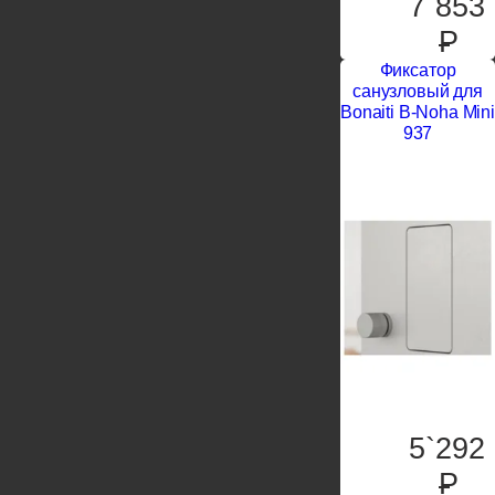
7`853
P
Фиксатор
санузловый для
Bonaiti B-Noha Mini
937
5`292
P