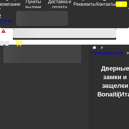
Пункты
Доставка и
компании
Реквизиты
Контакты
выдачи
оплата
Доп. скидка от цен на сайте 7% при заказе от 50 тыс. руб
продукции Venezia, Fratelli, Tupai, Extreza, Melodia, Forme при
оплате по счету.
Производители
Дверны
замки и
защелки
Bonaiti(Ит