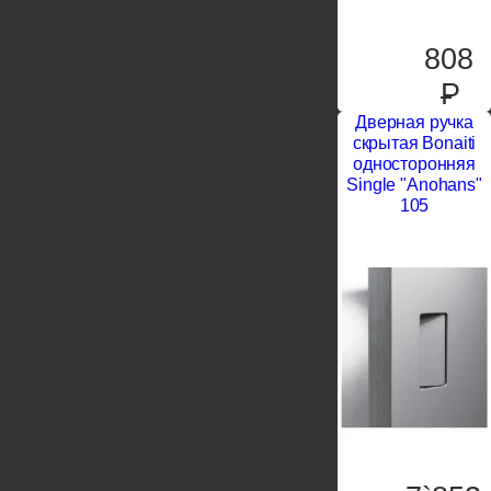
808
P
Дверная ручка
скрытая Bonaiti
односторонняя
Single "Anohans"
105