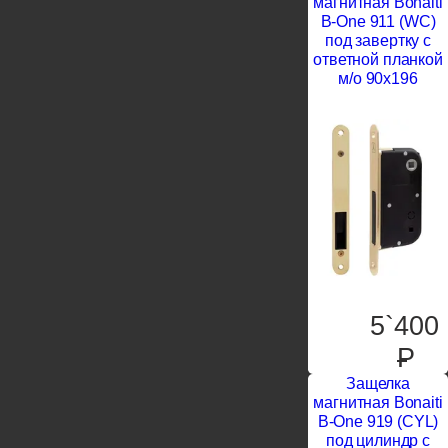
магнитная Bonaiti
B-One 911 (WC)
под завертку c
ответной планкой
м/о 90х196
5`400
P
Защелка
магнитная Bonaiti
B-One 919 (CYL)
под цилиндр c