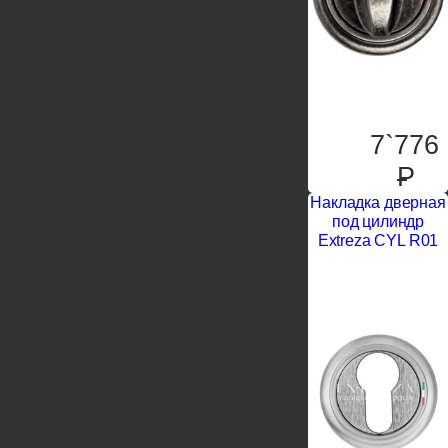
7`776
P
Накладка дверная
под цилиндр
Extreza CYL R01