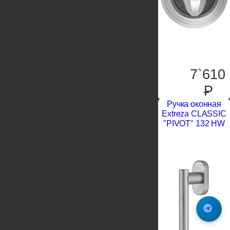
7`610
P
Ручка оконная
Extreza CLASSIC
"PIVOT" 132 HW