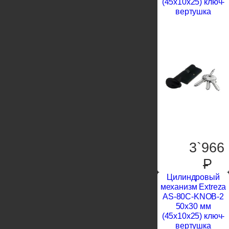
(45x10x25) ключ-
вертушка
3`966
P
Цилиндровый
механизм Extreza
AS-80C-KNOB-2
50x30 мм
(45x10x25) ключ-
вертушка