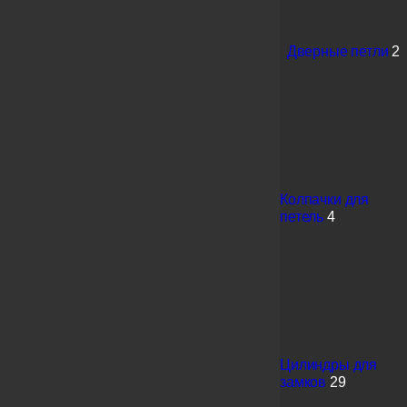
Дверные петли
2
Колпачки для
петель
4
Цилиндры для
замков
29