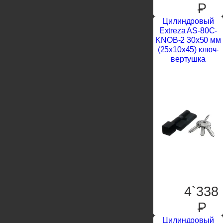
P
Цилиндровый
Extreza AS-80C-
KNOB-2 30x50 мм
(25x10x45) ключ-
вертушка
4`338
P
Цилиндровый