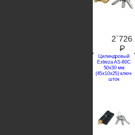
2`726
P
Цилиндровый
Extreza AS-80C
50x30 мм
(45x10x25) ключ-
шток