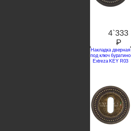
4`333
P
Накладка дверная
под ключ буратино
Extreza KEY R03