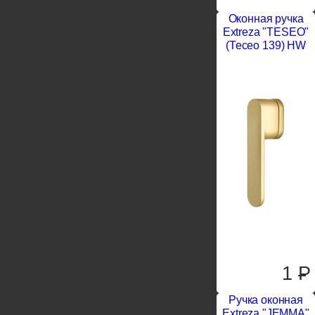
Оконная ручка
Extreza "TESEO"
(Тесео 139) HW
1
P
Ручка оконная
Extreza "JEMMA"