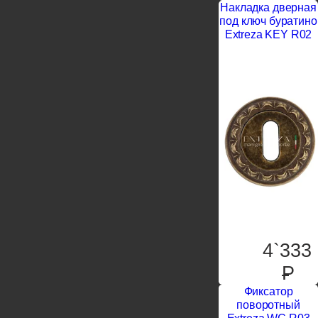
Накладка дверная
под ключ буратино
Extreza KEY R02
4`333
P
Фиксатор
поворотный