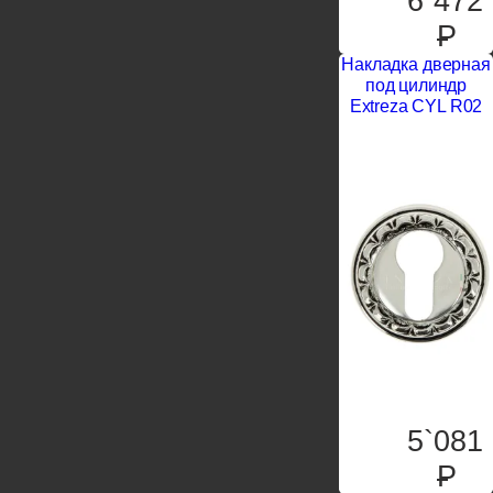
6`472
P
Накладка дверная
под цилиндр
Extreza CYL R02
5`081
P