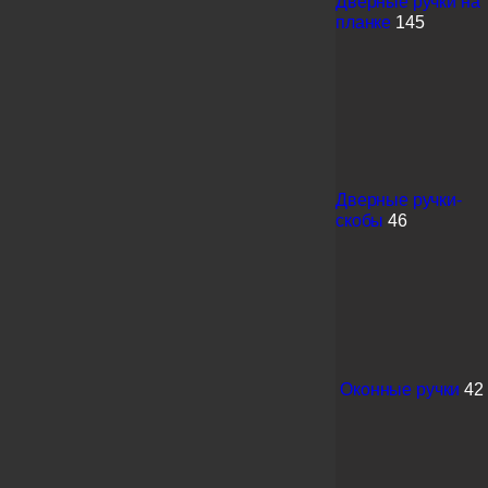
Дверные ручки на
планке
145
Дверные ручки-
скобы
46
Оконные ручки
42