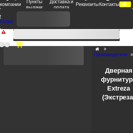
Пункты
Доставка и
компании
Реквизиты
Контакты
выдачи
оплата
Доп. скидка от цен на сайте 7% при заказе от 50 тыс. руб
продукции Venezia, Fratelli, Tupai, Extreza, Melodia, Forme при
оплате по счету.
Производители
Дверная
фурнитур
Extreza
(Экстреза