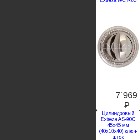
Extreza WC R03
7`969
P
Цилиндровый
Extreza AS-90C
45x45 мм
(40x10x40) ключ-
шток