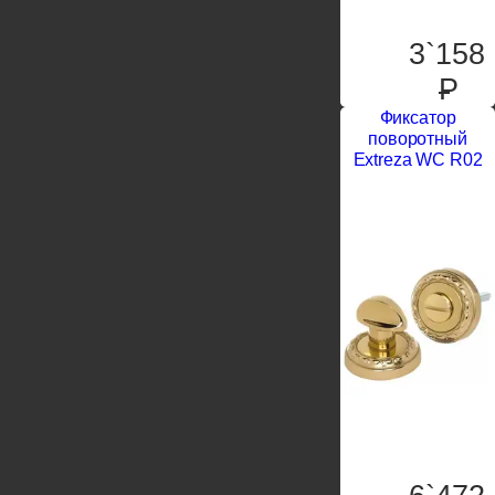
3`158
P
Фиксатор
поворотный
Extreza WC R02