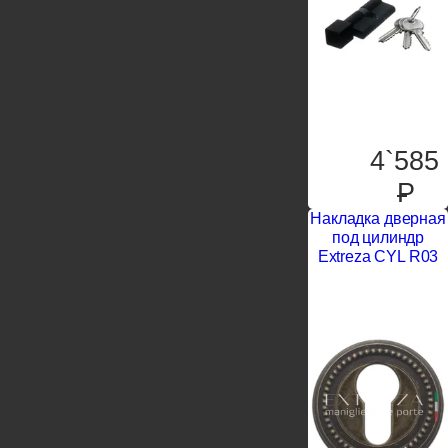
4`585
P
Накладка дверная
под цилиндр
Extreza CYL R03