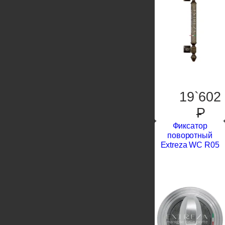
19`602
P
Фиксатор
поворотный
Extreza WC R05