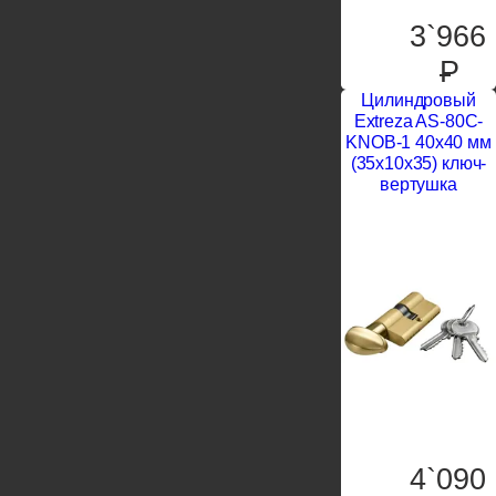
3`966
P
Цилиндровый
Extreza AS-80C-
KNOB-1 40x40 мм
(35x10x35) ключ-
вертушка
4`090