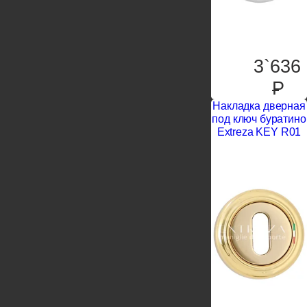
3`636
P
Накладка дверная
под ключ буратино
Extreza KEY R01