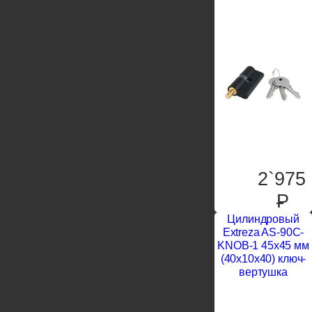
2`975
P
Цилиндровый
Extreza AS-90C-
KNOB-1 45x45 мм
(40x10x40) ключ-
вертушка