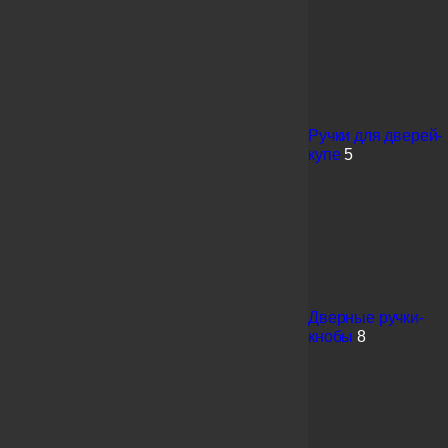
Ручки для дверей-
купе
5
Дверные ручки-
кнобы
8