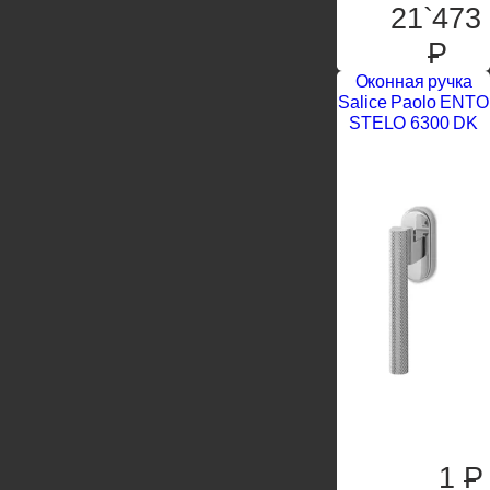
21`473
P
Оконная ручка
Salice Paolo ENTO
STELO 6300 DK
1
P