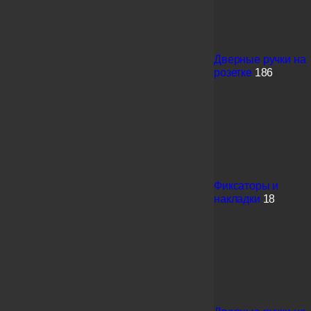
Дверные ручки на
розетке
186
Фиксаторы и
накладки
18