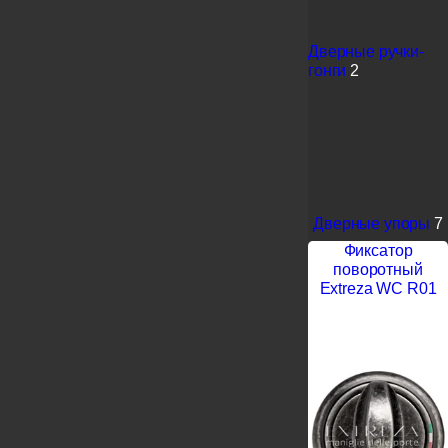
Дверные ручки-
гонги
2
Дверные упоры
7
Фиксатор
поворотный
Extreza WC R01