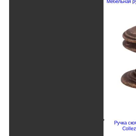
Мебельная ру
Ручка ск
Colle