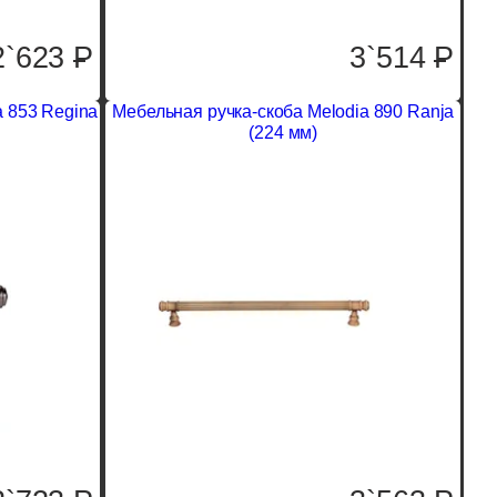
2`623
P
3`514
P
a 853 Regina
Мебельная ручка-скоба Melodia 890 Ranja
(224 мм)