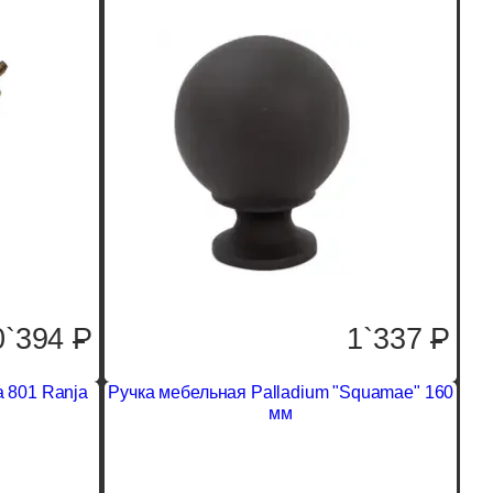
0`394
P
1`337
P
a 801 Ranja
Ручка мебельная Palladium "Squamae" 160
мм