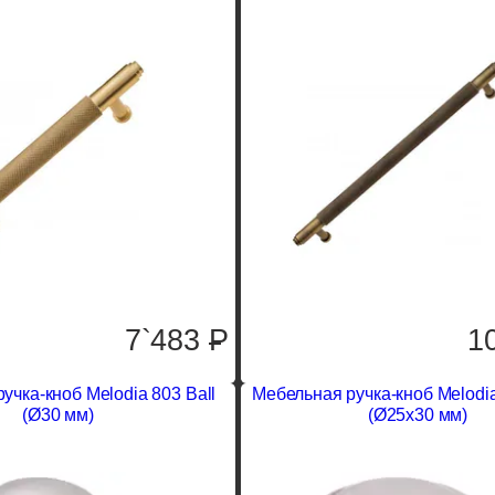
7`483
P
1
учка-кноб Melodia 803 Ball
Мебельная ручка-кноб Melodi
(Ø30 мм)
(Ø25х30 мм)