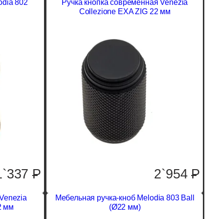
odia 802
Ручка кнопка современная Venezia
Collezione EXA ZIG 22 мм
1`337
P
2`954
P
Venezia
Мебельная ручка-кноб Melodia 803 Ball
2 мм
(Ø22 мм)