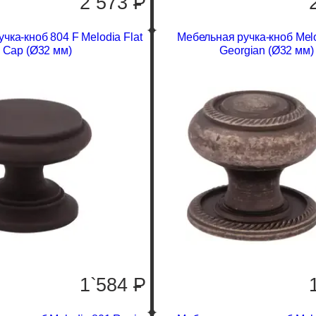
2`573
P
чка-кноб 804 F Melodia Flat
Мебельная ручка-кноб Mel
Cap (Ø32 мм)
Georgian (Ø32 мм)
1`584
P