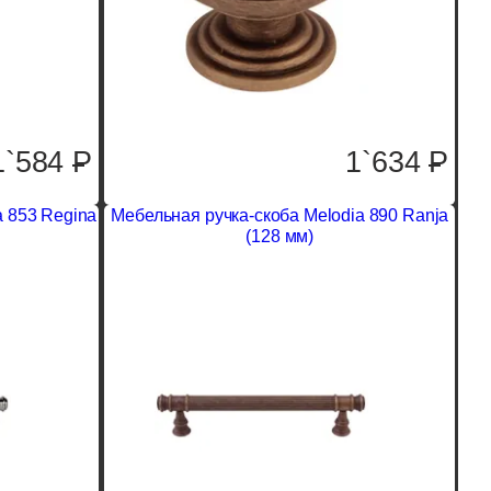
1`584
P
1`634
P
a 853 Regina
Мебельная ручка-скоба Melodia 890 Ranja
(128 мм)