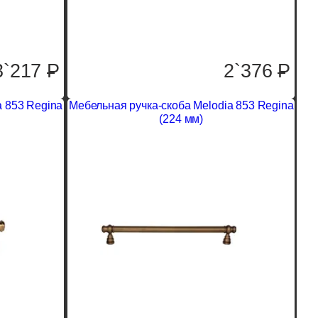
3`217
P
2`376
P
a 853 Regina
Мебельная ручка-скоба Melodia 853 Regina
(224 мм)