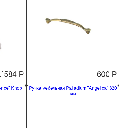
1`584
P
600
P
Ance" Knob
Ручка мебельная Palladium "Angelica" 320
мм