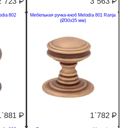
2`723
P
3`563
P
odia 802
Мебельная ручка-кноб Melodia 801 Ranja
(Ø30х35 мм)
1`881
P
1`782
P