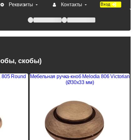
Реквизиты
Контакты
Вход
 при оплате по счету.
нобы, скобы)
a 805 Round
Мебельная ручка-кноб Melodia 806 Victorian
(Ø30x33 мм)