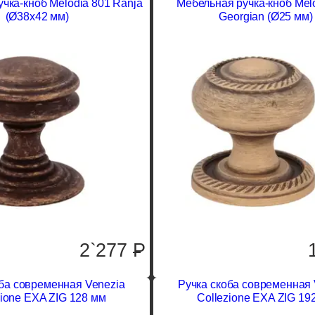
чка-кноб Melodia 801 Ranja
Мебельная ручка-кноб Mel
(Ø38х42 мм)
Georgian (Ø25 мм)
2`277
P
оба современная Venezia
Ручка скоба современная 
zione EXA ZIG 128 мм
Collezione EXA ZIG 19