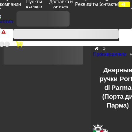
Пункты
Доставка и
компании
Реквизиты
Контакты
выдачи
оплата
Доп. скидка от цен на сайте 7% при заказе от 50 тыс. руб
продукции Venezia, Fratelli, Tupai, Extreza, Melodia, Forme при
оплате по счету.
Производители
Дверны
ручки Por
di Parma
(Порта д
Парма)