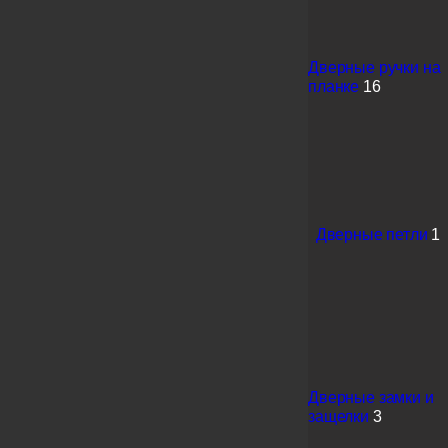
Дверные ручки на
планке
16
Дверные петли
1
Дверные замки и
защелки
3