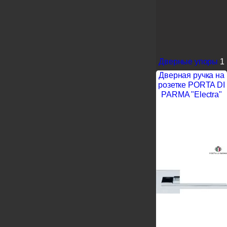
Дверные упоры
1
Дверная ручка на
розетке PORTA DI
PARMA "Electra"