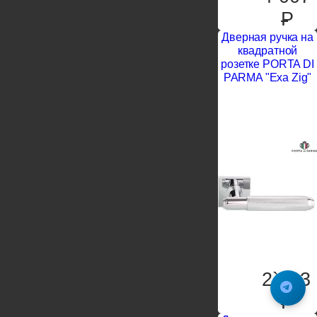
P
Дверная ручка на
квадратной
розетке PORTA DI
PARMA "Exa Zig"
2`603
P