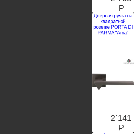
P
Дверная ручка на
квадратной
розетке PORTA DI
PARMA "Ama"
2`141
P