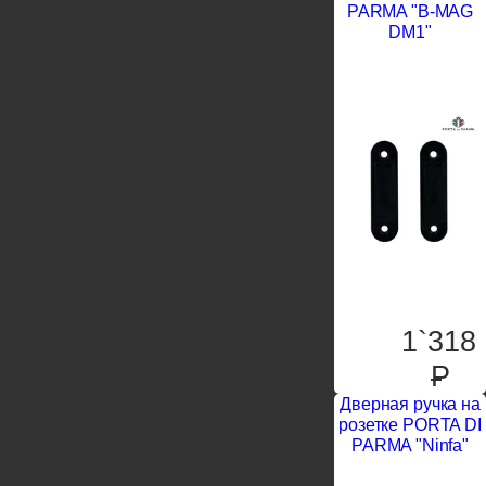
PARMA "B-MAG
DM1"
1`318
P
Дверная ручка на
розетке PORTA DI
PARMA "Ninfa"