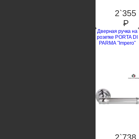
2`355
P
Дверная ручка на
розетке PORTA DI
PARMA "Impero"
2`738