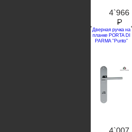
4`966
P
Дверная ручка на
планке PORTA DI
PARMA "Punto"
4`007