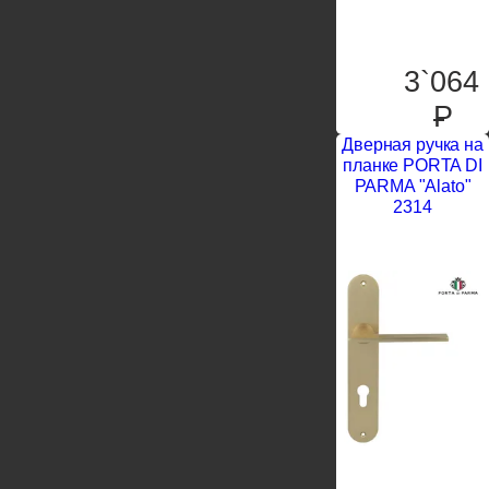
3`064
P
Дверная ручка на
планке PORTA DI
PARMA "Alato"
2314