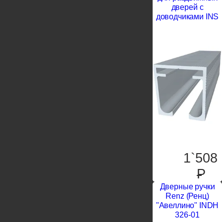
дверей с
доводчиками INS
1`508
P
Дверные ручки
Renz (Ренц)
"Авеллино" INDH
326-01