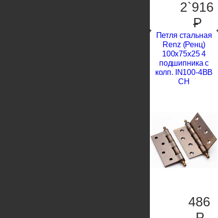
2`916
P
Петля стальная
Renz (Ренц)
100x75x25 4
подшипника с
колп. IN100-4BB
CH
486
P