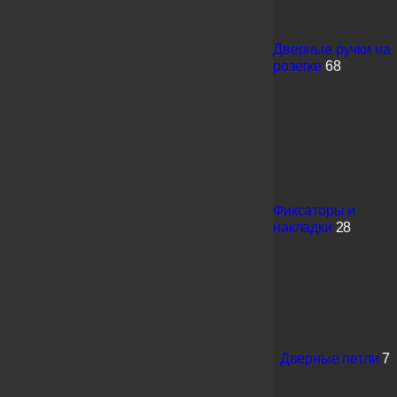
Дверные ручки на
розетке
68
Фиксаторы и
накладки
28
Дверные петли
7