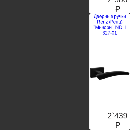
P
Дверные ручки
Renz (Ренц)
"Минори" INDH
327-01
2`439
P