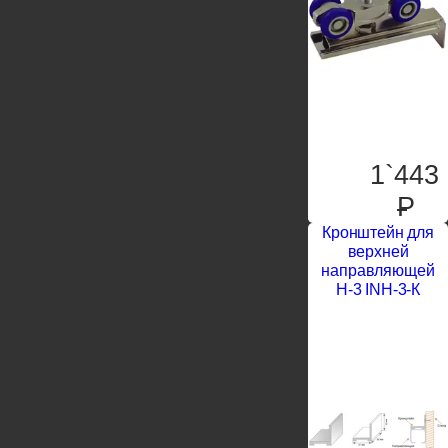
1`443
P
Кронштейн для
верхней
направляющей
Н-3 INН-3-К