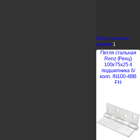
Шпингалеты и
ригеля
1
Петля стальная
Renz (Ренц)
100x75x25 4
подшипника б/
колп. IN100-4BB
FH