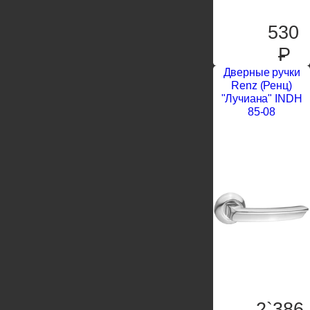
530
P
Дверные ручки
Renz (Ренц)
"Лучиана" INDH
85-08
2`386