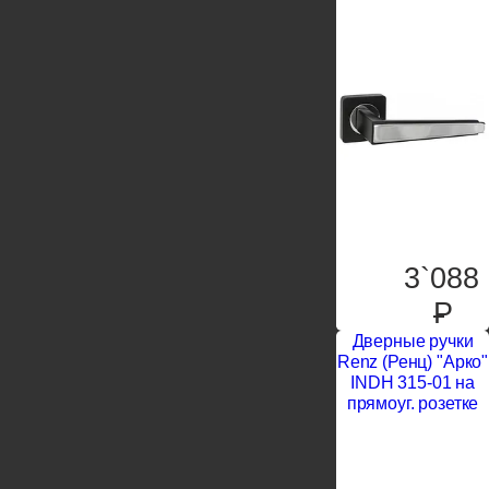
3`088
P
Дверные ручки
Renz (Ренц) "Арко"
INDH 315-01 на
прямоуг. розетке