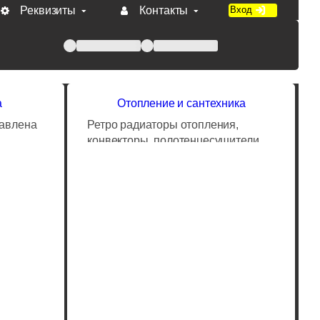
Реквизиты
Контакты
Вход
 при оплате по счету.
а
Отопление и сантехника
тавлена
Ретро радиаторы отопления,
конвекторы, полотенцесушители,
Читать далее...
 Также
декоративная запорная арматура
ные
"под старину". Мы поможем
оконные
подобрать всю необходимую
льные
комплектацию для Вашей системы
отопления. Широкий выбор
цветовых решений и высокое
качество от надеждных
производителей проверенных
временем.