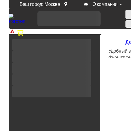
Ваш город:
Москва
О компании
Доп. скидка от цен на сайте 7% при заказе от 50 тыс. р
Дв
Удобный 
фурнитуры
кошелек: 
поднебесн
европейск
условия д
предложен
категории 
дверных пе
Самые пос
товаров д