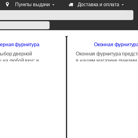
Пункты выдачи
Доставка и оплата
уб продукции Venezia, Fratelli, Tupai, Extreza, Melodia, Forme
ерная фурнитура
Оконная фурнитур
выбор дверной
Оконная фурнитура предс
 на любой вкус и
в нашем магазине ручками
Читать далее...
Читать далее...
от бюджетных фабрик
итальянских производилей.
ой, до хай-энд сегмента
можно заказать традицион
их брендов. Выгодные
классические Т-образные 
оставки и специальные
латунные или кованые ста
ия на отдельные
ручки.
дверных ручек, замков,
тель и других товаров.
ледние новинки мира
ля дверей.