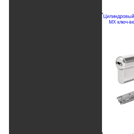
Цилиндровый 
MX ключ-ве