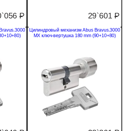
0`056
P
29`601
P
Bravus.3000
Цилиндровый механизм Abus Bravus.3000
80+10+80)
MX ключ-вертушка 180 mm (90+10+80)