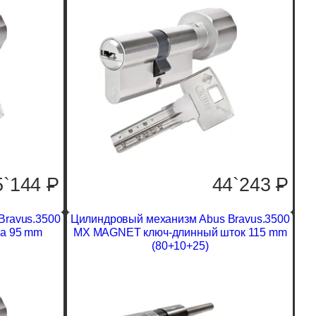
5`144
P
44`243
P
Bravus.3500
Цилиндровый механизм Abus Bravus.3500
а 95 mm
MX MAGNET ключ-длинный шток 115 mm
(80+10+25)