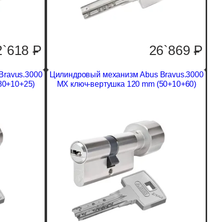
2`618
P
26`869
P
Bravus.3000
Цилиндровый механизм Abus Bravus.3000
80+10+25)
MX ключ-вертушка 120 mm (50+10+60)