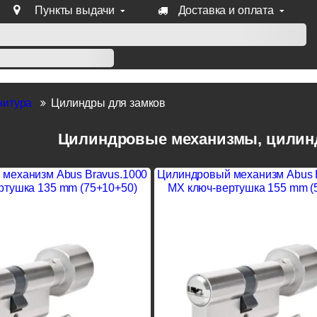
Пункты выдачи
Доставка и оплата
уб продукции Venezia, Fratelli, Tupai, Extreza, Melodia, Forme
нитура
Цилиндры для замков
Цилиндровые механизмы, цилин
механизм Abus Bravus.1000
Цилиндровый механизм Abus 
ртушка 135 mm (75+10+50)
MX ключ-вертушка 155 mm (