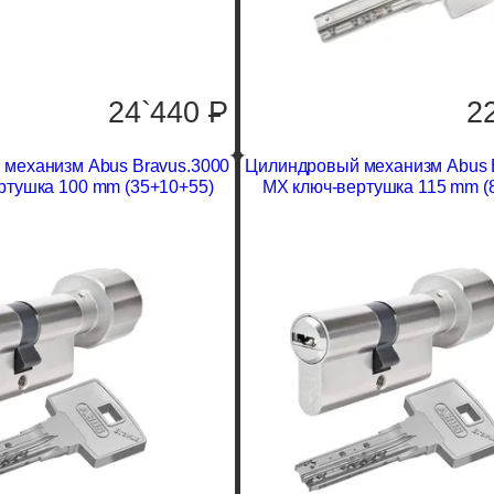
24`440
P
2
механизм Abus Bravus.3000
Цилиндровый механизм Abus 
ртушка 100 mm (35+10+55)
MX ключ-вертушка 115 mm (