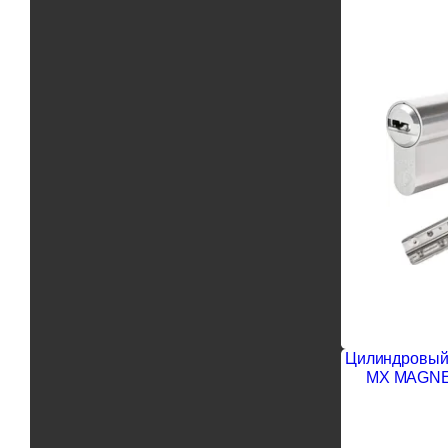
Цилиндровый 
MX MAGNET