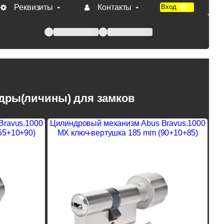
Реквизиты
Контакты
Вход
 при оплате по счету.
дры(личины) для замков
Bravus.1000
Цилиндровый механизм Abus Bravus.1000
55+10+90)
MX ключ-вертушка 185 mm (90+10+85)