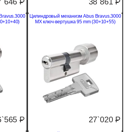
7`646
P
38`861
P
Bravus.3000
Цилиндровый механизм Abus Bravus.3000
40+10+40)
MX ключ-вертушка 95 mm (30+10+55)
6`565
P
27`020
P