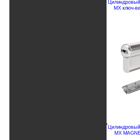
Цилиндровый 
MX ключ-ве
Цилиндровый 
MX MAGNET