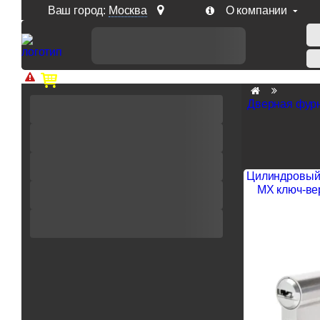
Ваш город:
Москва
О компании
Доп. скидка от цен на сайте 7% при заказе от 50 тыс. р
Дверная фур
Цилиндровый 
MX ключ-ве