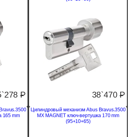
5`278
P
38`470
P
Bravus.3500
Цилиндровый механизм Abus Bravus.3500
а 165 mm
MX MAGNET ключ-вертушка 170 mm
(95+10+65)