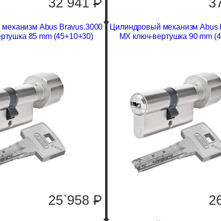
32`941
P
3
механизм Abus Bravus.3000
Цилиндровый механизм Abus 
ртушка 85 mm (45+10+30)
MX ключ-вертушка 90 mm (
25`958
P
2