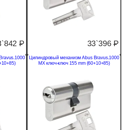
8`842
P
33`396
P
Bravus.1000
Цилиндровый механизм Abus Bravus.1000
+10+85)
MX ключ-ключ 155 mm (60+10+85)