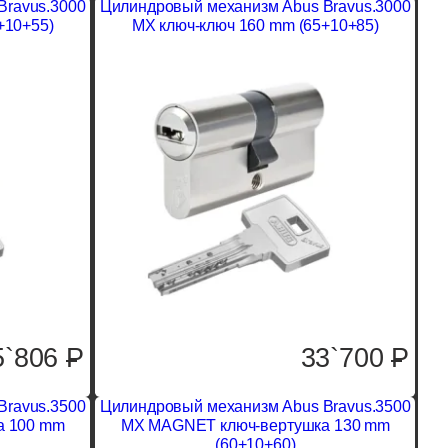
Bravus.3000
Цилиндровый механизм Abus Bravus.3000
+10+55)
MX ключ-ключ 160 mm (65+10+85)
5`806
P
33`700
P
Bravus.3500
Цилиндровый механизм Abus Bravus.3500
а 100 mm
MX MAGNET ключ-вертушка 130 mm
(60+10+60)