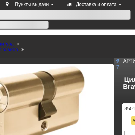
Пункты выдачи
Доставка и оплата
уб продукции Venezia, Fratelli, Tupai, Extreza, Melodia, Forme
нитура
я замков
АРТ
Ци
Bra
350
А