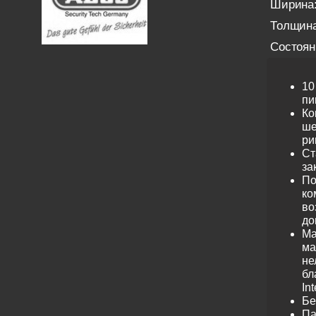
Ширина
Толщина
Состоян
10
пи
Ко
ше
ри
Ст
за
По
ко
во
до
Ма
ма
не
бл
Int
Бе
Па