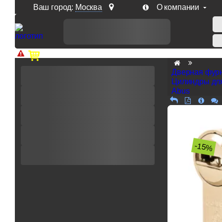
Ваш город:
Москва
О компании
Доп. скидка от цен на сайте 7% при заказе от 50 тыс. р
Дверная фур
Цилиндры дл
Abus
-15%