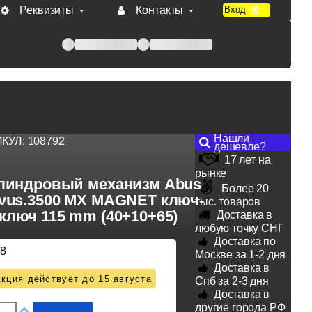
Реквизиты
Контакты
Вход
 при оплате по счету.
Нашли
ИКУЛ:
108792
дешевле?
17 лет на
рынке
линдровый механизм Abus
Более 20
vus.3500 MX MAGNET ключ-
тыс. товаров
ключ 115 mm (40+10+65)
Доставка в
любую точку СНГ
Доставка по
18
Москве за 1-2 дня
Доставка в
кция действует до 15 августа
Спб за 2-3 дня
Доставка в
другие города РФ