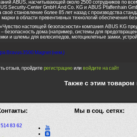
паний ABUS, насчитывающей около 2500 сотрудников по всем
US Security-Center GmbH And Co. KG и ABUS Pfaffenhain Gm
 своё становление более 85 лет назад с производства станд
 марки в области превентивных технологий обеспечения безо
«Чувство настоящей безопасности» компания ABUS KG пред
 – безопасность дома (например, системы для предотвращен
амки и шлемы для велосипедов, мотоциклетные замки, устрой
а Bravus.3500 Magnet (нем.)
ть отзыв, пройдите
регистрацию
или
войдите на сайт
Также с этим товаром
Контакты:
Мы в соц. сетях:
 514 83 62