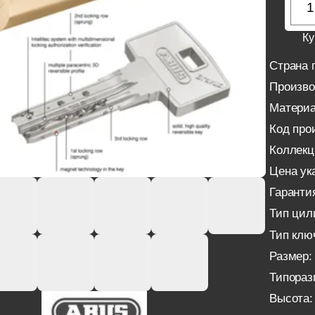
Ку
Страна 
Произво
Материа
Код про
Коллекц
Цена ука
Гаранти
Тип цил
Тип клю
Размер:
Типораз
Высота: