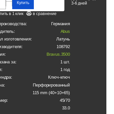
Купить
3-6 дней
пить в 1 клик
в сравнение
производства:
Германия
дитель:
Abus
л изготовления:
Латунь
изводителя:
108792
ия:
Bravus.3500
зана за:
1 шт.
я:
1 год
индра:
Ключ-ключ
ча:
Перфорированный
115 mm (40+10+65)
мер:
45/70
33.0