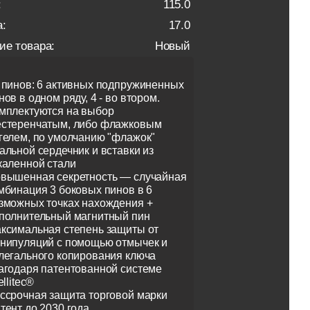
:
115.0
:
17.0
ие товара:
Новый
 пинов: 6 активных подпружиненных
нов в одном ряду, 4 - во втором.
мплектуются на выбор
стеренчатым, либо флажковым
гелем, по умолчанию "флажок"
альной сердечник и вставки из
каленной стали
вышенная секретность — случайная
мбинация 3 боковых пинов в 6
зможных точках нахождения +
полнительный магнитный пин
ксимальная степень защиты от
нипуляций с помощью отмычек и
легального копирования ключа
агодаря патентованной системе
ellitec®
ссрочная защита торговой марки
тент до 2030 года