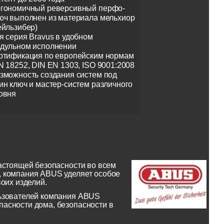
гономичный реверсивный перфо-
юч выполнен из материала мельхиор
ейльзибер)
я серия Bravus в удобном
дульном исполнении
ртификация по европейским нормам
N 18252, DIN EN 1303, ISO 9001:2008
зможность создания систем под
ин ключ и мастер-систем различного
овня
астоящей безопасности во всем
, компания ABUS уделяет особое
оих изделий.
льзователей компания ABUS
асности дома, безопасности в