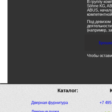
В группу ком
Söhne KG, AB
ABUS, начала
компетентной
Под девизом 
деятельности
(например, з
Брошюр
Чтобы остави
Каталог:
Дверная фурнитура
+7 495
Дверные ручки