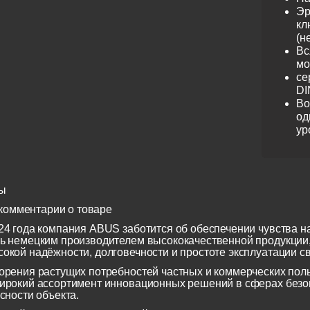
Эр
кл
(н
Вс
мо
се
DI
Во
од
ур
ы
комментарии о товаре
24 года компания ABUS заботится об обеспечении чувства н
ь немецким производителем высококачественной продукции
окой надёжности, долговечности и простоте эксплуатации св
орения растущих потребностей частных и коммерческих по
ирокий ассортимент инновационных решений в сферах безоп
сности объекта.