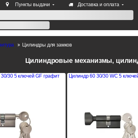
Пункты выдачи
Доставка и оплата
уб продукции Venezia, Fratelli, Tupai, Extreza, Melodia, Forme
нитура
Цилиндры для замков
Цилиндровые механизмы, цилин
 30/30 5 ключей GF графит
Цилиндр 60 30/30 WC 5 ключе