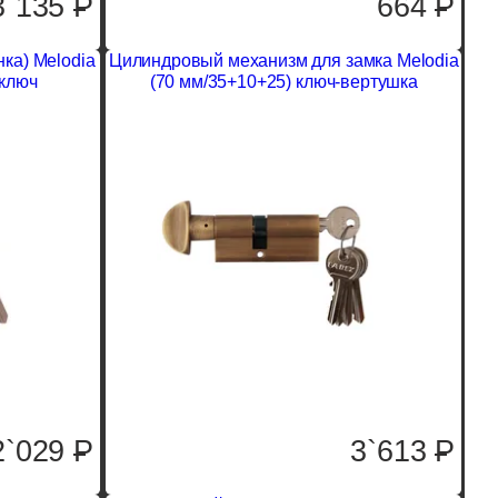
3`135
P
664
P
ка) Melodia
Цилиндровый механизм для замка Melodia
-ключ
(70 мм/35+10+25) ключ-вертушка
2`029
P
3`613
P