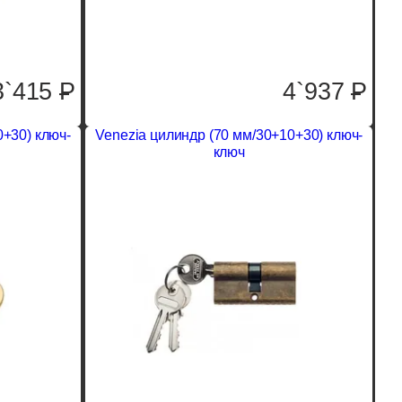
3`415
P
4`937
P
0+30) ключ-
Venezia цилиндр (70 мм/30+10+30) ключ-
ключ