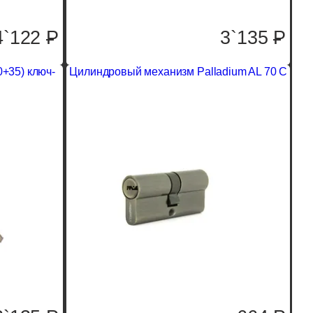
4`122
P
3`135
P
0+35) ключ-
Цилиндровый механизм Palladium AL 70 C