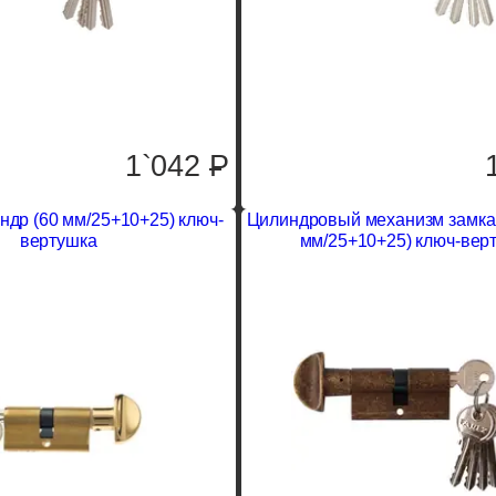
1`042
P
ндр (60 мм/25+10+25) ключ-
Цилиндровый механизм замка 
вертушка
мм/25+10+25) ключ-вер