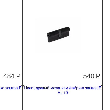
484
P
540
P
ка замков E
Цилиндровый механизм Фабрика замков E
AL 70