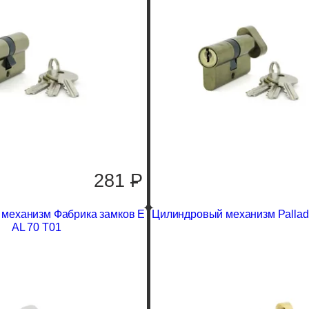
281
P
механизм Фабрика замков E
Цилиндровый механизм Pallad
AL 70 T01