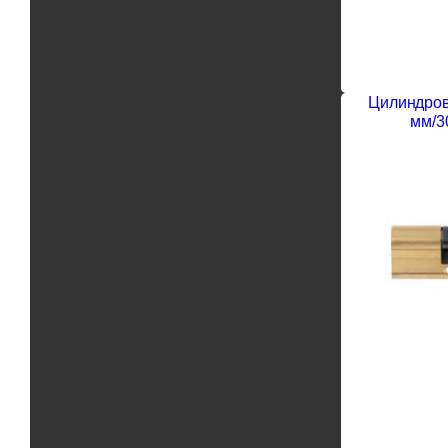
Цилиндров
мм/3