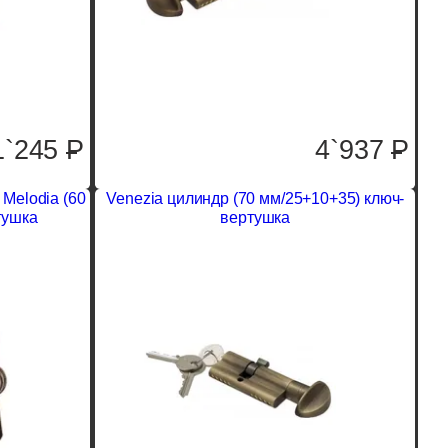
1`245
P
4`937
P
Melodia (60
Venezia цилиндр (70 мм/25+10+35) ключ-
тушка
вертушка