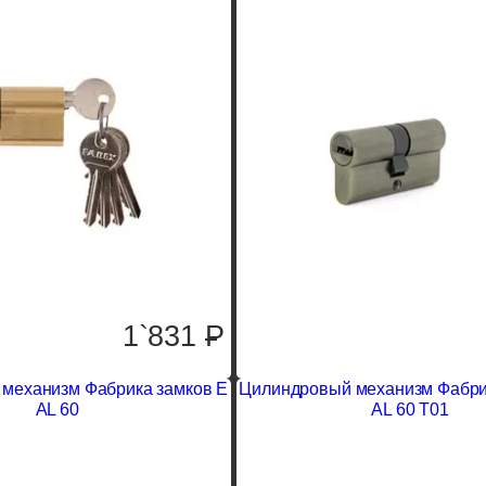
1`831
P
механизм Фабрика замков E
Цилиндровый механизм Фабри
AL 60
AL 60 T01