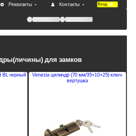
Реквизиты
Контакты
Вход
 при оплате по счету.
дры(личины) для замков
й BL черный
Venezia цилиндр (70 мм/35+10+25) ключ-
вертушка