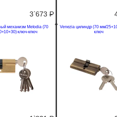
3`673
P
ый механизм Melodia (70
Venezia цилиндр (70 мм/25+1
0+10+30) ключ-ключ
ключ