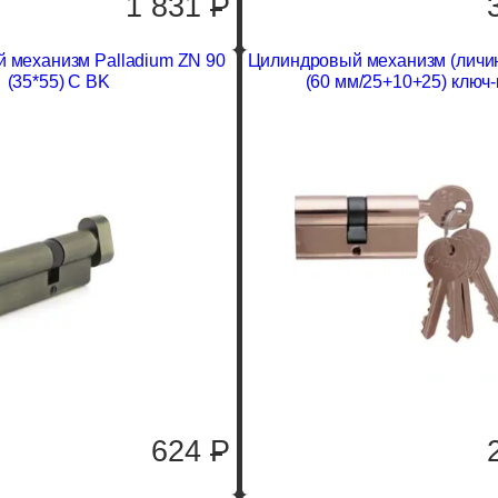
1`831
P
 механизм Palladium ZN 90
Цилиндровый механизм (личин
(35*55) C BK
(60 мм/25+10+25) ключ
624
P