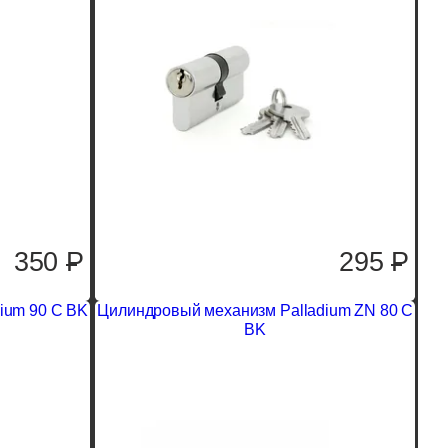
350
P
295
P
ium 90 C BK
Цилиндровый механизм Palladium ZN 80 C
BK