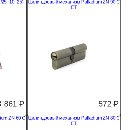
м/25+10+25)
Цилиндровый механизм Palladium ZN 90 C
ET
3`861
P
572
P
ium ZN 60 C
Цилиндровый механизм Palladium ZN 80 C
ET