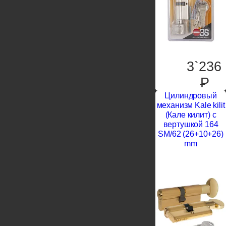
3`236
P
Цилиндровый
механизм Kale kilit
(Кале килит) с
вертушкой 164
SM/62 (26+10+26)
mm