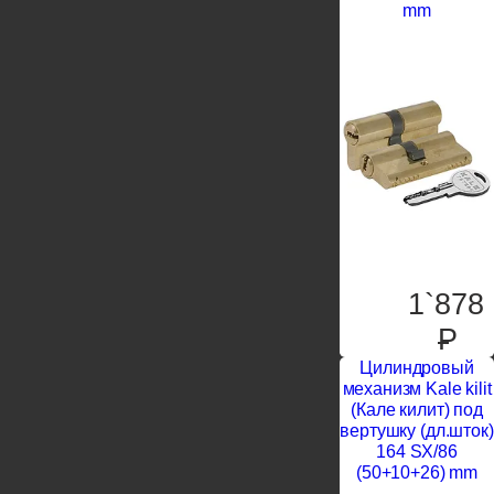
mm
1`878
P
Цилиндровый
механизм Kale kilit
(Кале килит) под
вертушку (дл.шток)
164 SX/86
(50+10+26) mm