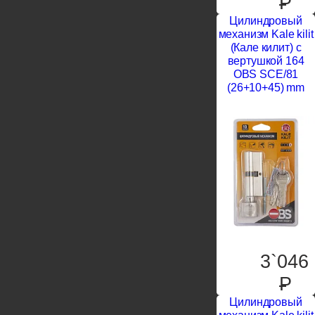
P
Цилиндровый
механизм Kale kilit
(Кале килит) с
вертушкой 164
OBS SCE/81
(26+10+45) mm
3`046
P
Цилиндровый