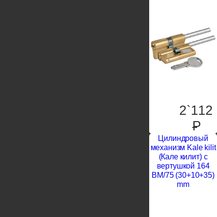
2`112
P
Цилиндровый
механизм Kale kilit
(Кале килит) с
вертушкой 164
BM/75 (30+10+35)
mm