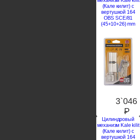
механизм Kale kilit
(Кале килит) с
вертушкой 164
OBS SCE/81
(45+10+26) mm
3`046
P
Цилиндровый
механизм Kale kilit
(Кале килит) с
вертушкой 164