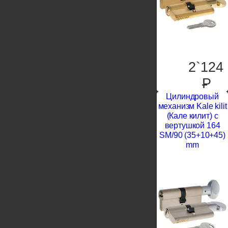
2`124
P
Цилиндровый
механизм Kale kilit
(Кале килит) с
вертушкой 164
SM/90 (35+10+45)
mm