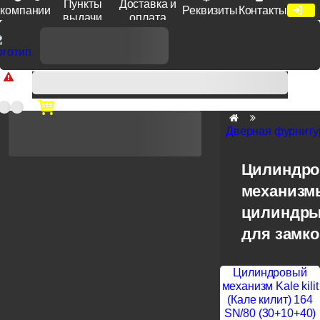
Пункты
Доставка и
компании
Реквизиты
Контакты
выдачи
оплата
Доп. скидка от цен на сайте 7% при заказе от 50 тыс. руб
продукции Venezia, Fratelli, Tupai, Extreza, Melodia, Forme при
оплате по счету.
Дверная фурниту
Цилиндр
механизм
цилиндры
для замк
Цилиндровый
механизм Kale kilit
(Кале килит) 164
SN/80 (30+10+40)