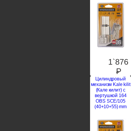
1`876
P
Цилиндровый
механизм Kale kilit
(Кале килит) с
вертушкой 164
OBS SCE/105
(40+10+55) mm