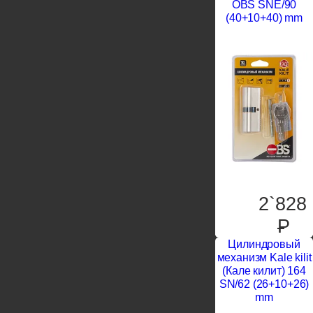
OBS SNE/90
(40+10+40) mm
2`828
P
Цилиндровый
механизм Kale kilit
(Кале килит) 164
SN/62 (26+10+26)
mm