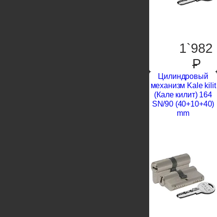
1`982
P
Цилиндровый
механизм Kale kilit
(Кале килит) 164
SN/90 (40+10+40)
mm