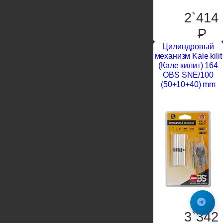
2`414
P
Цилиндровый
механизм Kale kilit
(Кале килит) 164
OBS SNE/100
(50+10+40) mm
3`342