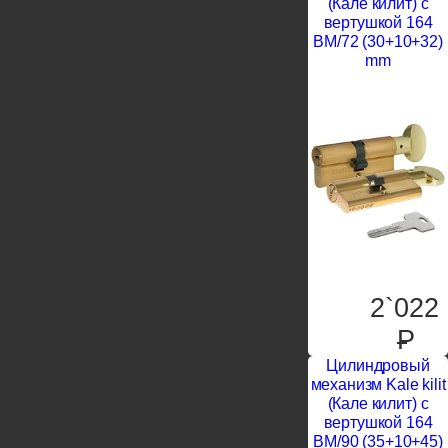
(Кале килит) с
вертушкой 164
BM/72 (30+10+32)
mm
2`022
P
Цилиндровый
механизм Kale kilit
(Кале килит) с
вертушкой 164
BM/90 (35+10+45)