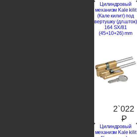
Цилиндровый
механизм Kale kilit
(Кале килит) под
вертушку (дл.шток)
164 SX/81
(45+10+26) mm
2`022
P
Цилиндровый
механизм Kale kilit