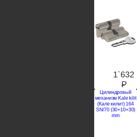
1`632
P
Цилиндровый
механизм Kale kilit
(Кале килит) 164
SN/70 (30+10+30)
mm