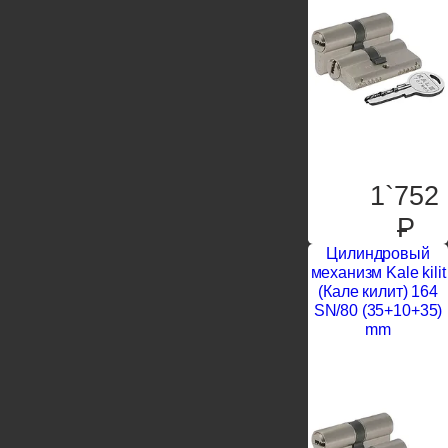
1`752
P
Цилиндровый
механизм Kale kilit
(Кале килит) 164
SN/80 (35+10+35)
mm