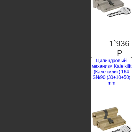
1`936
P
Цилиндровый
механизм Kale kilit
(Кале килит) 164
SN/90 (30+10+50)
mm