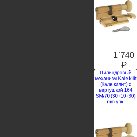
1`740
P
Цилиндровый
механизм Kale kilit
(Кале килит) с
вертушкой 164
SM/70 (30+10+30)
mm упк.