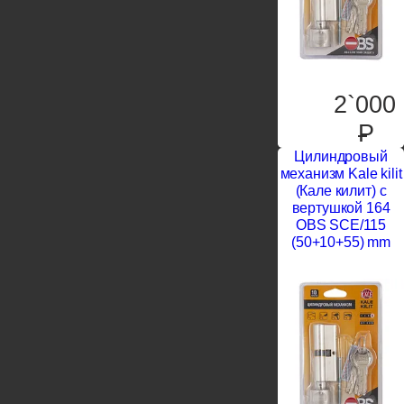
2`000
P
Цилиндровый
механизм Kale kilit
(Кале килит) с
вертушкой 164
OBS SCE/115
(50+10+55) mm