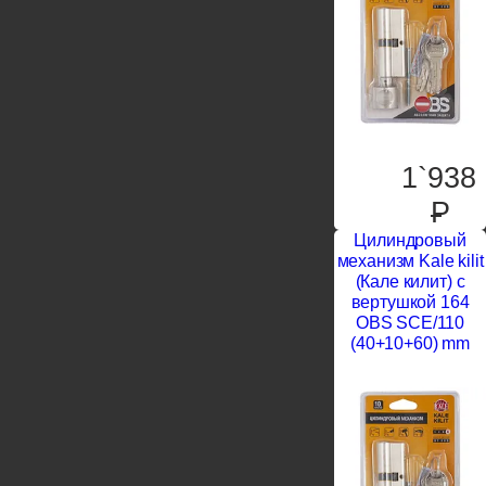
1`938
P
Цилиндровый
механизм Kale kilit
(Кале килит) с
вертушкой 164
OBS SCE/110
(40+10+60) mm