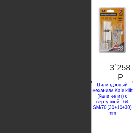
3`258
P
Цилиндровый
механизм Kale kilit
(Кале килит) с
вертушкой 164
SM/70 (30+10+30)
mm