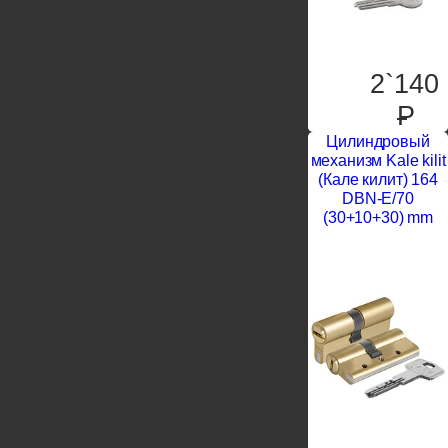
2`140
P
Цилиндровый
механизм Kale kilit
(Кале килит) 164
DBN-E/70
(30+10+30) mm