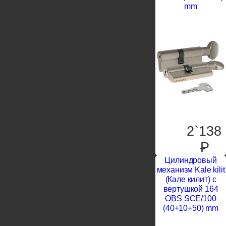
mm
2`138
P
Цилиндровый
механизм Kale kilit
(Кале килит) с
вертушкой 164
OBS SCE/100
(40+10+50) mm