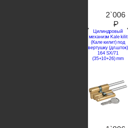
2`006
P
Цилиндровый
механизм Kale kilit
(Кале килит) под
вертушку (дл.шток)
164 SX/71
(35+10+26) mm