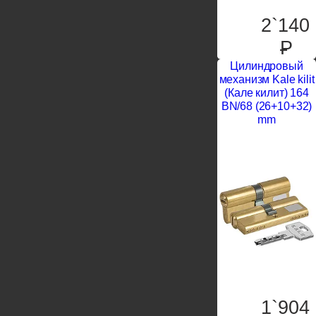
2`140
P
Цилиндровый
механизм Kale kilit
(Кале килит) 164
BN/68 (26+10+32)
mm
1`904