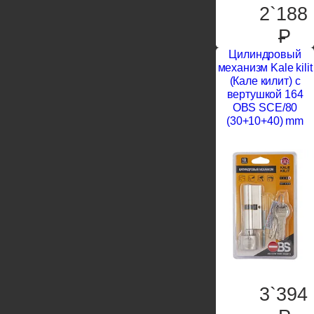
2`188
P
Цилиндровый
механизм Kale kilit
(Кале килит) с
вертушкой 164
OBS SCE/80
(30+10+40) mm
3`394