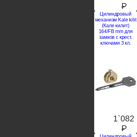
P
Цилиндровый
механизм Kale kilit
(Кале килит)
164/FB mm для
замков с крест.
ключами 3 кл.
1`082
P
Цилиндровый