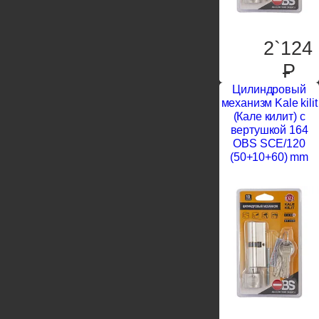
2`124
P
Цилиндровый
механизм Kale kilit
(Кале килит) с
вертушкой 164
OBS SCE/120
(50+10+60) mm