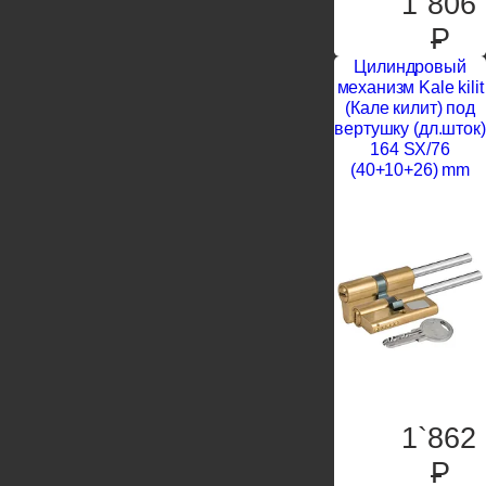
1`806
P
Цилиндровый
механизм Kale kilit
(Кале килит) под
вертушку (дл.шток)
164 SX/76
(40+10+26) mm
1`862
P