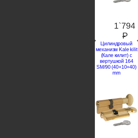
1`794
P
Цилиндровый
механизм Kale kilit
(Кале килит) с
вертушкой 164
SM/90 (40+10+40)
mm