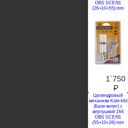
OBS SCE/91
(26+10+55) mm
1`750
P
Цилиндровый
механизм Kale kilit
(Кале килит) с
вертушкой 164
OBS SCE/91
(55+10+26) mm