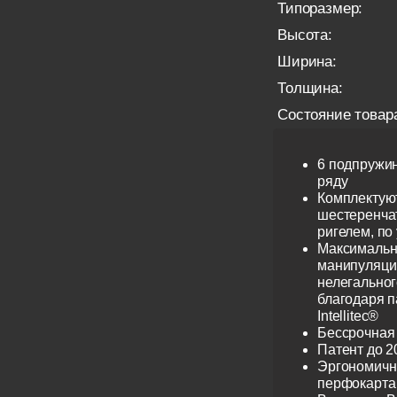
Типоразмер:
Высота:
Ширина:
Толщина:
Состояние товар
6 подпружи
ряду
Комплектую
шестеренча
ригелем, по
Максимальн
манипуляци
нелегальног
благодаря 
Intellitec®
Бессрочная
Патент до 2
Эргономичн
перфокарта