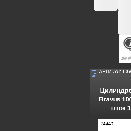
АРТИКУЛ:
106
Цилиндро
Bravus.1
шток 1
24440