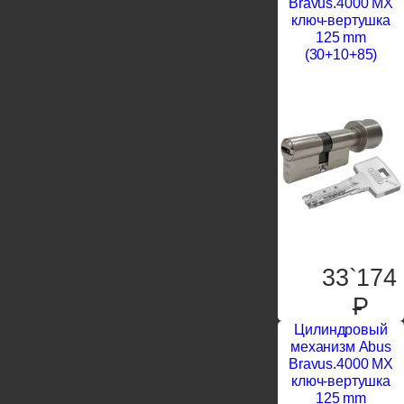
Bravus.4000 MX
ключ-вертушка
125 mm
(30+10+85)
33`174
P
Цилиндровый
механизм Abus
Bravus.4000 MX
ключ-вертушка
125 mm