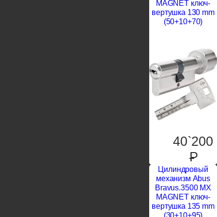
MAGNET ключ-
вертушка 130 mm
(50+10+70)
40`200
P
Цилиндровый
механизм Abus
Bravus.3500 MX
MAGNET ключ-
вертушка 135 mm
(30+10+95)