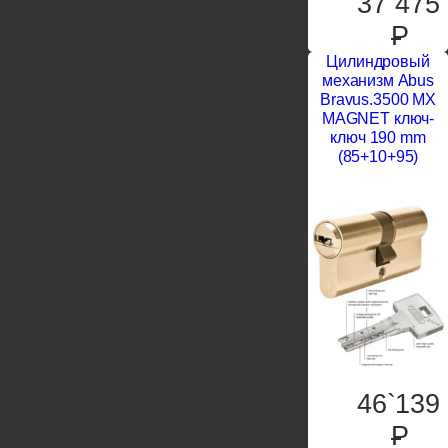
37`475
P
Цилиндровый
механизм Abus
Bravus.3500 MX
MAGNET ключ-
ключ 190 mm
(85+10+95)
46`139
P