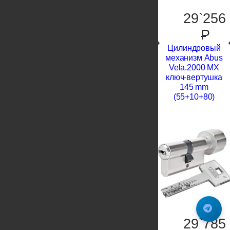
29`256
P
Цилиндровый
механизм Abus
Vela.2000 MX
ключ-вертушка
145 mm
(55+10+80)
29`785