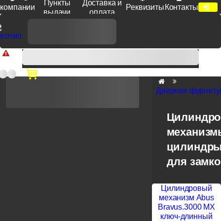
Пункты
Доставка и
компании
Реквизиты
Контакты
выдачи
оплата
Доп. скидка от цен на сайте 7% при заказе от 50 тыс. руб
продукции Venezia, Fratelli, Tupai, Extreza, Melodia, Forme при
оплате по счету.
Дверная фурниту
Цилиндр
механизм
цилиндры
для замк
Цилиндровый
механизм Abus
Bravus.3000 MX
ключ-длинный