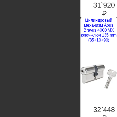
31`920
P
Цилиндровый
механизм Abus
Bravus.4000 MX
ключ-ключ 135 mm
(35+10+90)
32`448