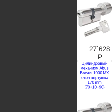
27`628
P
Цилиндровый
механизм Abus
Bravus.1000 MX
ключ-вертушка
170 mm
(70+10+90)