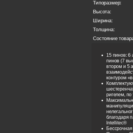
Типоразмер:
Высота:
Ширина:
Толщина:
Состояние товар
15 пинов: 6
пинов (7 выс
втором и 5 
взаимодейс
контуром «в
Комплектую
шестеренча
ригелем, по
Максимальн
манипуляци
нелегальног
благодаря 
Intellitec®
Бессрочная