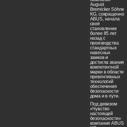
August
Bremicker Söhne
KG, сокращенно
ABUS, начала
своё
становление
более 85 лет
назад с
производства
стандартных
навесных
замков и
достигла звания
компетентной
марки в области
превентивных
технологий
обеспечения
безопасности
дома и в пути.
Под девизом
«Чувство
настоящей
безопасности»
компания ABUS