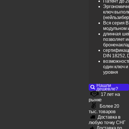
Патент до 2
Эргономичн
ключ выпол
(нейльзибер
Вся серия B
модульном 
длинная шей
позволяет и
броненакла
сертификац
DIN 18252, 
возможность
один ключ и
уровня
Нашли
дешевле?
17 лет на
рынке
Более 20
тыс. товаров
Доставка в
любую точку СНГ
Доставка по