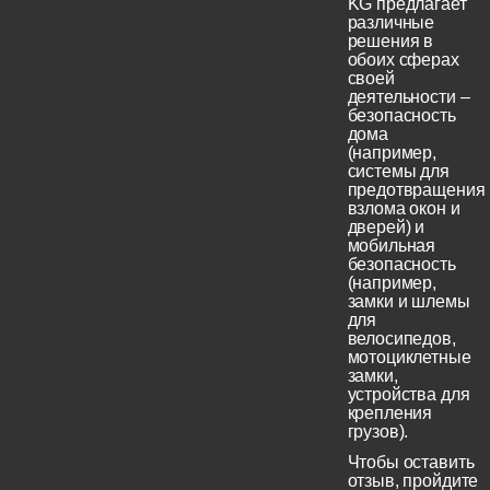
KG предлагает
различные
решения в
обоих сферах
своей
деятельности –
безопасность
дома
(например,
системы для
предотвращения
взлома окон и
дверей) и
мобильная
безопасность
(например,
замки и шлемы
для
велосипедов,
мотоциклетные
замки,
устройства для
крепления
грузов).
Чтобы оставить
отзыв, пройдите