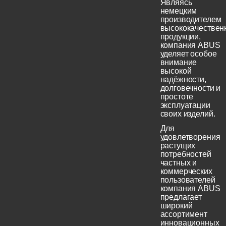
Являясь
немецким
производителем
высококачествен
продукции,
компания ABUS
уделяет особое
внимание
высокой
надёжности,
долговечности и
простоте
эксплуатации
своих изделий.
Для
удовлетворения
растущих
потребностей
частных и
коммерческих
пользователей
компания ABUS
предлагает
широкий
ассортимент
инновационных