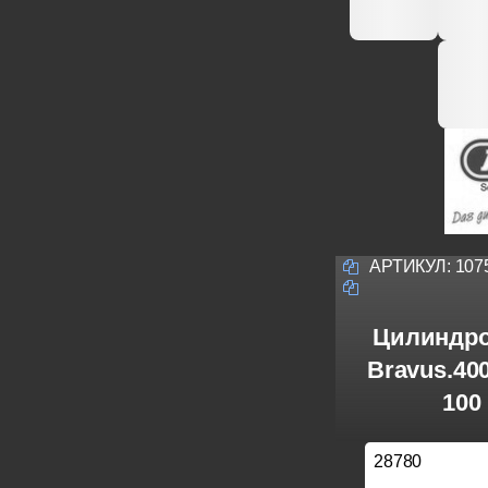
АРТИКУЛ:
107
Цилиндро
Bravus.40
100
28780