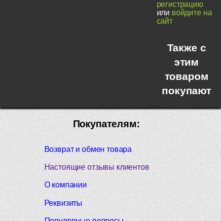
регистрацию
или
войдите на
сайт
Также с
этим
товаром
покупают
Покупателям:
Возврат и обмен товара
Настоящие отзывы клиентов
О компании
Реквизиты
Популярные вопросы