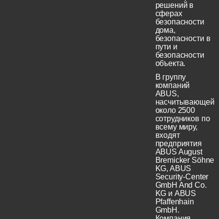
решений в
сферах
безопасности
дома,
безопасности в
пути и
безопасности
объекта.
В группу
компаний
ABUS,
насчитывающей
около 2500
сотрудников по
всему миру,
входят
предприятия
ABUS August
Bremicker Söhne
KG, ABUS
Security-Center
GmbH And Co.
KG и ABUS
Pfaffenhain
GmbH.
Компания