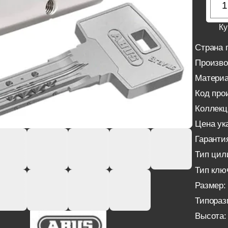
Ку
Страна 
Произво
Материа
Код про
Коллекц
Цена ука
Гаранти
Тип цил
Тип клю
Размер:
Типораз
Высота: