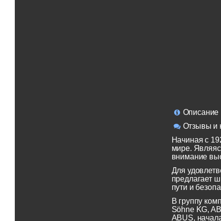
Описание
Отзывы и 
Начиная с 19
мире. Являяс
внимание выс
Для удовлетв
предлагает ш
пути и безопа
В группу ком
Söhne KG, AB
ABUS, начала