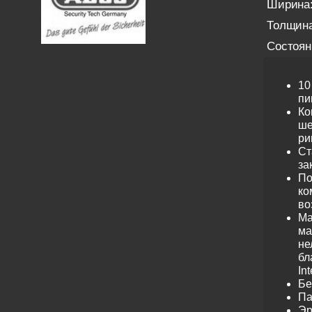
Ширина
Толщина
Состоян
10
пи
Ко
ше
ри
Ст
за
По
ко
во
Ма
ма
не
бл
Int
Бе
Па
Эр