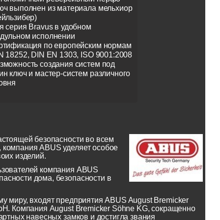
юч выполнен из материала мельхиор
ейльзибер)
я серия Bravus в удобном
дульном исполнении
ртификация по европейским нормам
N 18252, DIN EN 1303, ISO 9001:2008
зможность создания систем под
ин ключ и мастер-систем различного
овня
астоящей безопасности во всем
, компания ABUS уделяет особое
оих изделий.
льзователей компания ABUS
асности дома, безопасности в
у миру, входят предприятия ABUS August Bremicker
bH. Компания August Bremicker Söhne KG, сокращенно
артных навесных замков и достигла звания