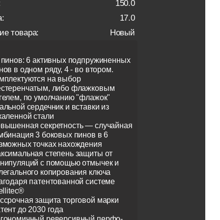
:
150.0
:
17.0
ие товара:
Новый
 пинов: 6 активных подпружиненных
нов в одном ряду, 4 - во втором.
мплектуются на выбор
стеренчатым, либо флажковым
гелем, по умолчанию "флажок"
альной сердечник и вставки из
каленной стали
вышенная секретность — случайная
мбинация 3 боковых пинов в 6
зможных точках нахождения
ксимальная степень защиты от
нипуляций с помощью отмычек и
легального копирования ключа
агодаря патентованной системе
ellitec®
ссрочная защита торговой марки
тент до 2030 года
гономичный реверсивный перфо-