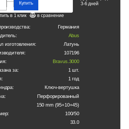
Купить
3-6 дней
пить в 1 клик
в сравнение
производства:
Германия
дитель:
Abus
л изготовления:
Латунь
изводителя:
107196
ия:
Bravus.3000
зана за:
1 шт.
я:
1 год
индра:
Ключ-вертушка
ча:
Перфорированный
150 mm (95+10+45)
мер:
100/50
33.0