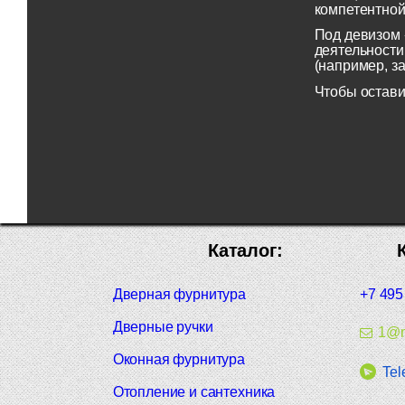
компетентной
Под девизом 
деятельности
(например, з
Чтобы остави
Каталог:
Дверная фурнитура
+7 495
Дверные ручки
1@m
Оконная фурнитура
Tel
Отопление и сантехника