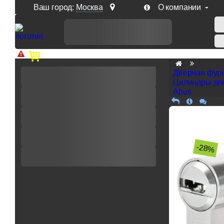
Ваш город:
Москва
О компании
Доп. скидка от цен на сайте 7% при заказе от 50 тыс. р
Дверная фур
Цилиндры дл
Abus
-28%