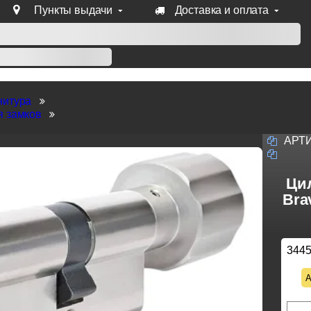
Пункты выдачи
Доставка и оплата
уб продукции Venezia, Fratelli, Tupai, Extreza, Melodia, Forme
нитура
я замков
АРТ
Ци
Bra
344
А