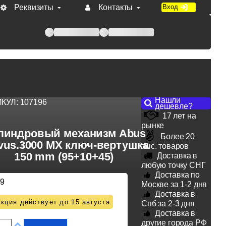
Реквизиты
Контакты
Вход
 при оплате по счету.
Нашли
ИКУЛ:
107196
дешевле?
17 лет на
рынке
линдровый механизм Abus
Более 20
vus.3000 MX ключ-вертушка
тыс. товаров
150 mm (95+10+45)
Доставка в
любую точку СНГ
Доставка по
59
Москве за 1-2 дня
Доставка в
кция действует до 15 августа
Спб за 2-3 дня
Доставка в
другие города РФ