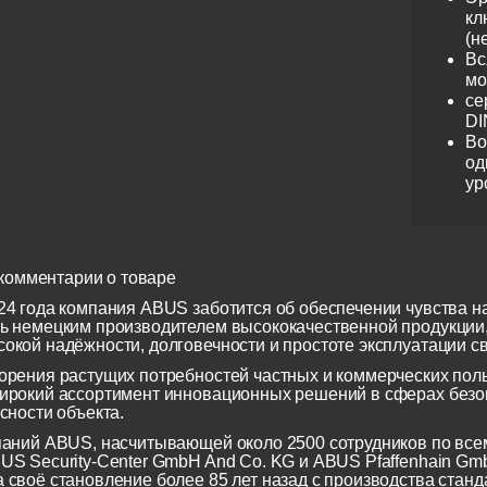
кл
(н
Вс
мо
се
DI
Во
од
ур
комментарии о товаре
24 года компания ABUS заботится об обеспечении чувства н
ь немецким производителем высококачественной продукции
окой надёжности, долговечности и простоте эксплуатации св
орения растущих потребностей частных и коммерческих по
ирокий ассортимент инновационных решений в сферах безоп
сности объекта.
паний ABUS, насчитывающей около 2500 сотрудников по всем
US Security-Center GmbH And Co. KG и ABUS Pfaffenhain Gm
 своё становление более 85 лет назад с производства станд