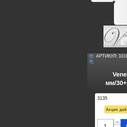
АРТИКУЛ:
101
Vene
мм/30+
3135
Акция дей