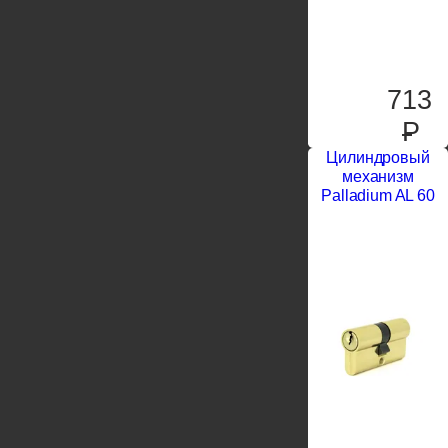
713
P
Цилиндровый
механизм
Palladium AL 60