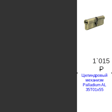
1`015
P
Цилиндровый
механизм
Palladium AL
35T01x55