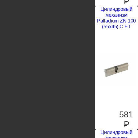
P
Цилиндровый
механизм
Palladium ZN 100
(55х45) C ЕT
581
P
Цилиндровый