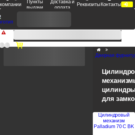
Пункты
Доставка и
компании
Реквизиты
Контакты
выдачи
оплата
Доп. скидка от цен на сайте 7% при заказе от 50 тыс. руб
продукции Venezia, Fratelli, Tupai, Extreza, Melodia, Forme при
оплате по счету.
Дверная фурниту
Цилиндр
механизм
цилиндры
для замк
Цилиндровый
механизм
Palladium 70 C BK