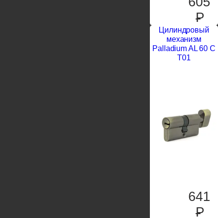
605
P
Цилиндровый
механизм
Palladium AL 60 C
T01
641
P