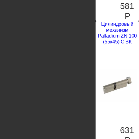
581
P
Цилиндровый
механизм
Palladium ZN 100
(55х45) C ВК
631