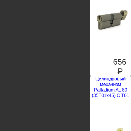
656
P
Цилиндровый
механизм
Palladium AL 80
(35T01x45) C T01