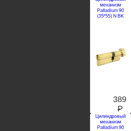
механизм
Palladium 90
(35*55) N BK
389
P
Цилиндровый
механизм
Palladium 90