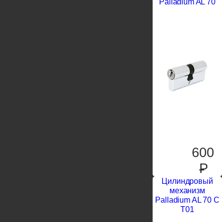
Palladium AL 70
600
P
Цилиндровый
механизм
Palladium AL 70 C
T01