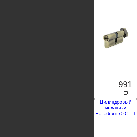
991
P
Цилиндровый
механизм
Palladium 70 C ET