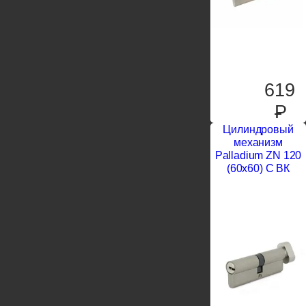
619
P
Цилиндровый
механизм
Palladium ZN 120
(60х60) C ВК