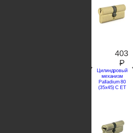
403
P
Цилиндровый
механизм
Palladium 80
(35х45) C ET