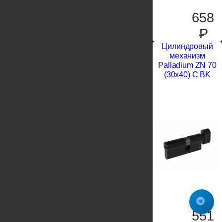
658
P
Цилиндровый
механизм
Palladium ZN 70
(30х40) C BK
551