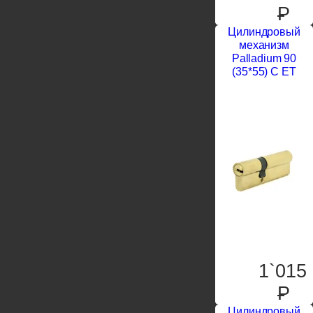
P
Цилиндровый
механизм
Palladium 90
(35*55) C ET
1`015
P
Цилиндровый