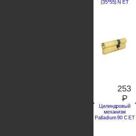
(35*55) N ET
253
P
Цилиндровый
механизм
Palladium 90 C ET