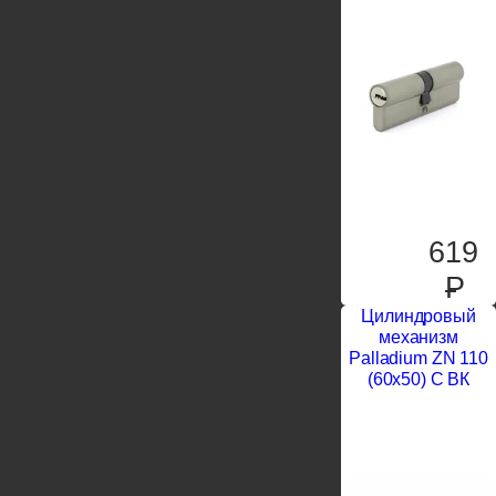
619
P
Цилиндровый
механизм
Palladium ZN 110
(60х50) C ВК