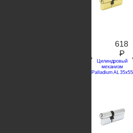
618
P
Цилиндровый
механизм
Palladium AL 35x55