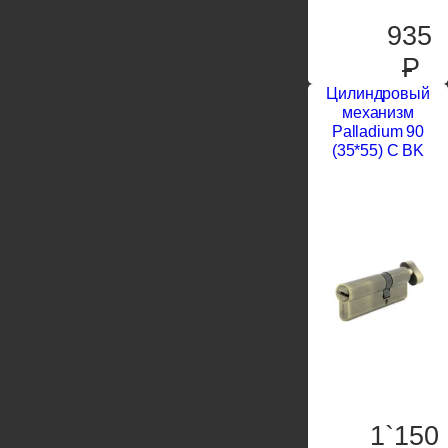
935
P
Цилиндровый
механизм
Palladium 90
(35*55) C BK
1`150