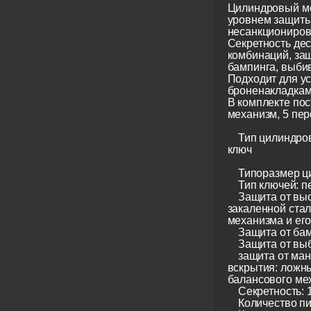
Цилиндровый м
уровнем защиты
несанкциониров
Секретность де
комбинаций, за
бампинга, выби
Подходит для ус
броненакладкам
В комплекте по
механизм, 5 пе
Тип цилиндрово
ключ
Типоразмер ци
Тип ключей: п
Защита от выс
закаленной стал
механизма и ег
Защита от бам
Защита от вы
защита от ман
вскрытия: ложн
балансового ме
Секретность: 
Количество пин