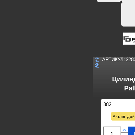
АРТИКУЛ:
228
Цилин
Pal
882
Акция дей