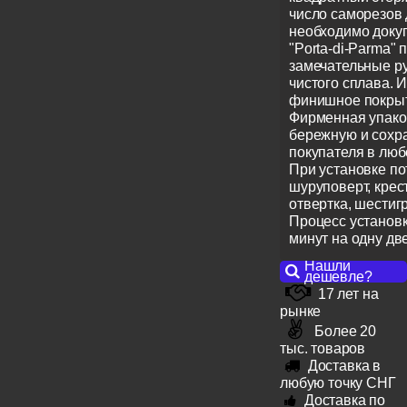
число саморезов 
необходимо докуп
"Porta-di-Parma" 
замечательные ру
чистого сплава. 
финишное покрыт
Фирменная упако
бережную и сохр
покупателя в люб
При установке по
шуруповерт, крес
отвертка, шестигр
Процесс установк
минут на одну дв
Нашли
дешевле?
17 лет на
рынке
Более 20
тыс. товаров
Доставка в
любую точку СНГ
Доставка по