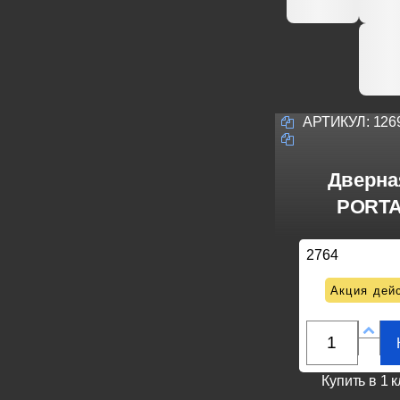
АРТИКУЛ:
126
Дверная
PORTA
2764
Акция дейс
Купить в 1 к