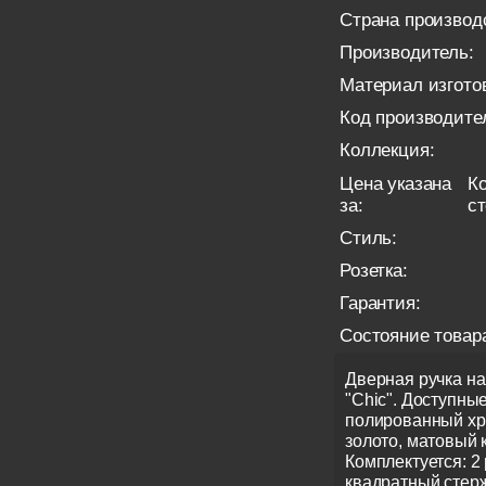
Страна производ
Производитель:
Материал изгото
Код производите
Коллекция:
Цена указана
Ко
за:
с
Стиль:
Розетка:
Гарантия:
Состояние товар
Дверная ручка н
"Chic". Доступны
полированный хр
золото, матовый 
Комплектуется: 2 
квадратный стер