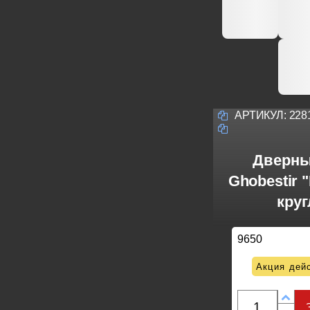
АРТИКУЛ:
228
Дверны
Ghobestir "
кру
9650
Акция дейс