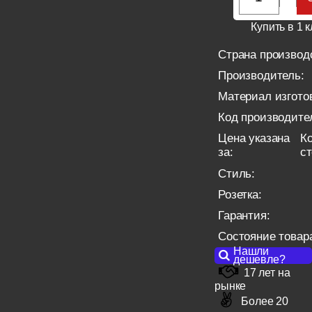
Купить в 1 к
Страна производ
Производитель:
Материал изгото
Код производите
Цена указана
Ко
за:
с
Стиль:
Розетка:
Гарантия:
Состояние товар
Нашли
дешевле?
17 лет на
рынке
Более 20