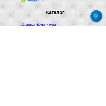
Telegram
Каталог:
Дверная фурнитура
Дверные ручки
Оконная фурнитура
Отопление и сантехника
Мебельные ручки
Напольные и настенные покрытия
Карнизы для штор
Велошлемы и велозамки
Аксессуары для дома
Почтовые ящики