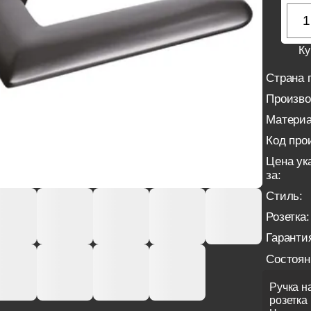
Ку
Страна 
Произво
Материа
Код про
Цена ук
за:
Стиль:
Розетка:
Гаранти
Состоян
Ручка на
розетка 