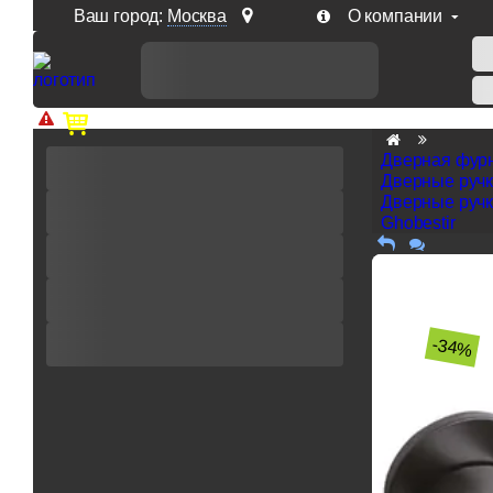
Ваш город:
Москва
О компании
Доп. скидка от цен на сайте 7% при заказе от 50 тыс. р
Дверная фур
Дверные руч
Дверные ручк
Ghobestir
-34%