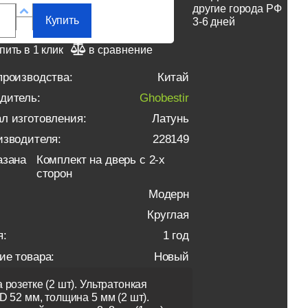
другие города РФ
Купить
3-6 дней
пить в 1 клик
в сравнение
производства:
Китай
дитель:
Ghobestir
л изготовления:
Латунь
изводителя:
228149
азана
Комплект на дверь с 2-х
сторон
Модерн
Круглая
я:
1 год
ие товара:
Новый
 розетке (2 шт). Ультратонкая
D 52 мм, толщина 5 мм (2 шт).