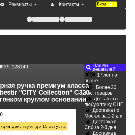
Реквизиты
Контакты
Вход
 при оплате по счету.
Нашли
ИКУЛ:
228149
дешевле?
17 лет на
рынке
рная ручка премиум класса
Более 20
estir "CITY Collection" С320
тыс. товаров
 тонком круглом основании
Доставка в
любую точку СНГ
Доставка по
00
Москве за 1-2 дня
Доставка в
кция действует до 15 августа
Спб за 2-3 дня
Доставка в