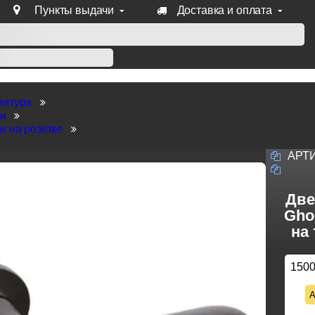
Пункты выдачи
Доставка и оплата
уб продукции Venezia, Fratelli, Tupai, Extreza, Melodia, Forme
нитура
ки
и на розетке
АРТ
Две
Ghob
на
150
А