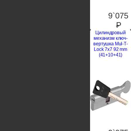
9`075
P
Цилиндровый
механизм ключ-
вертушка Mul-T-
Lock 7x7 92 mm
(41+10+41)