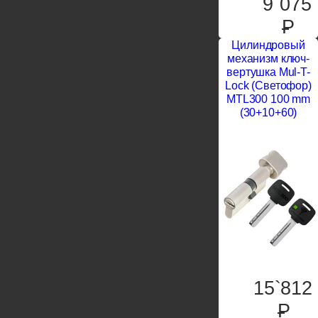
9`075
P
Цилиндровый
механизм ключ-
вертушка Mul-T-
Lock (Светофор)
MTL300 100 mm
(30+10+60)
15`812
P