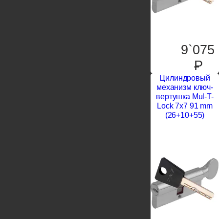
9`075
P
Цилиндровый
механизм ключ-
вертушка Mul-T-
Lock 7x7 91 mm
(26+10+55)