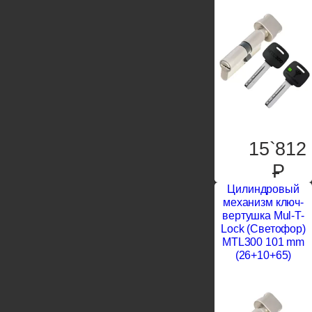
15`812
P
Цилиндровый
механизм ключ-
вертушка Mul-T-
Lock (Светофор)
MTL300 101 mm
(26+10+65)