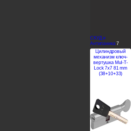
СКУД и
Антипаника
7
Цилиндровый
механизм ключ-
вертушка Mul-T-
Lock 7x7 81 mm
(38+10+33)