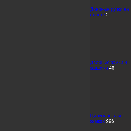
Дверные ручки на
планке
2
Дверные замки и
защелки
46
Цилиндры для
замков
996