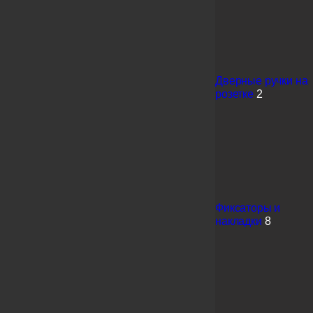
Дверные ручки на
розетке
2
Фиксаторы и
накладки
8