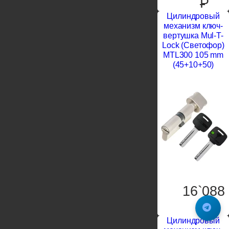
P
Цилиндровый
механизм ключ-
вертушка Mul-T-
Lock (Светофор)
MTL300 105 mm
(45+10+50)
16`088
P
Цилиндровый