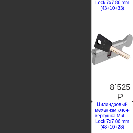
Lock 7x7 86 mm
(43+10+33)
8`525
P
Цилиндровый
механизм ключ-
вертушка Mul-T-
Lock 7x7 86 mm
(48+10+28)