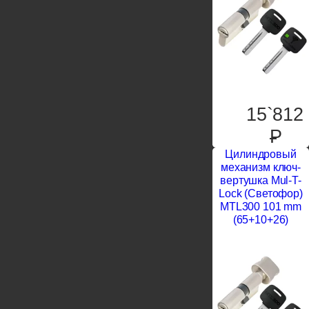
15`812
P
Цилиндровый
механизм ключ-
вертушка Mul-T-
Lock (Светофор)
MTL300 101 mm
(65+10+26)