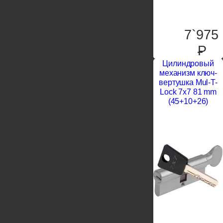
7`975
P
Цилиндровый
механизм ключ-
вертушка Mul-T-
Lock 7x7 81 mm
(45+10+26)