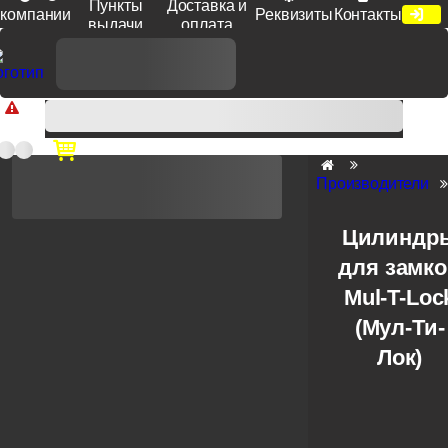
Пункты
Доставка и
компании
Реквизиты
Контакты
выдачи
оплата
Доп. скидка от цен на сайте 7% при заказе от 50 тыс. руб
продукции Venezia, Fratelli, Tupai, Extreza, Melodia, Forme при
оплате по счету.
Производители
Цилиндр
для замк
Mul-T-Loc
(Мул-Ти-
Лок)