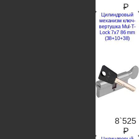
P
Цилиндровый
механизм ключ-
вертушка Mul-T-
Lock 7x7 86 mm
(38+10+38)
8`525
P
Цилиндровый