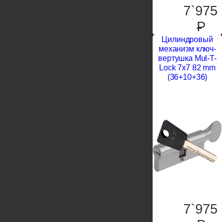
7`975
P
Цилиндровый
механизм ключ-
вертушка Mul-T-
Lock 7x7 82 mm
(36+10+36)
7`975