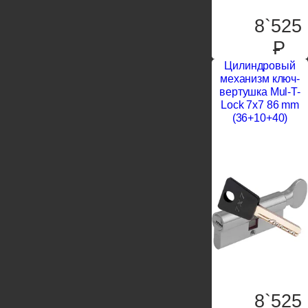
8`525
P
Цилиндровый
механизм ключ-
вертушка Mul-T-
Lock 7x7 86 mm
(36+10+40)
8`525