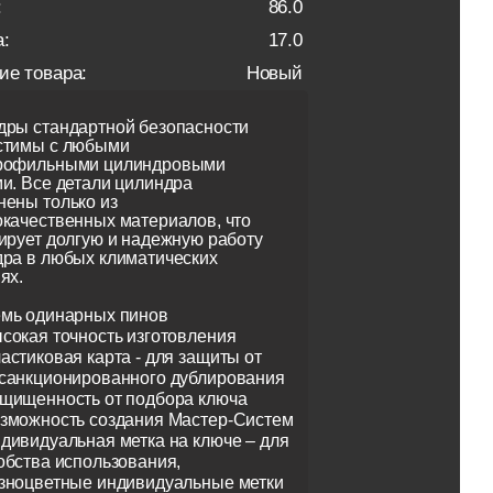
:
86.0
:
17.0
ие товара:
Новый
ры стандартной безопасности
стимы с любыми
рофильными цилиндровыми
и. Все детали цилиндра
ены только из
качественных материалов, что
ирует долгую и надежную работу
ра в любых климатических
ях.
мь одинарных пинов
сокая точность изготовления
астиковая карта - для защиты от
санкционированного дублирования
щищенность от подбора ключа
зможность создания Мастер-Систем
дивидуальная метка на ключе – для
обства использования,
зноцветные индивидуальные метки