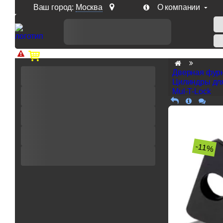
Ваш город:
Москва
О компании
Доп. скидка от цен на сайте 7% при заказе от 50 тыс. р
Дверная фур
Цилиндры дл
Mul-T-Lock
-11%