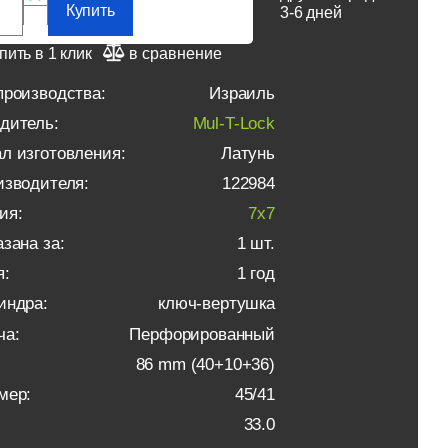
Купить
3-6 дней
пить в 1 клик
в сравнение
производства:
Израиль
дитель:
Mul-T-Lock
л изготовления:
Латунь
изводителя:
122984
ия:
7x7
зана за:
1 шт.
я:
1 год
индра:
ключ-вертушка
ча:
Перфорированный
86 mm (40+10+36)
мер:
45/41
33.0