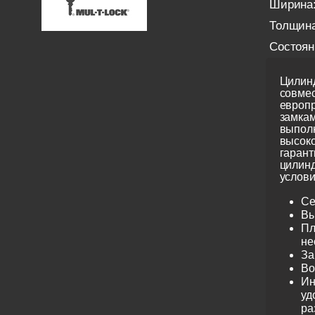
Ширина
Толщина
Состоян
Цилинд
совме
европ
замкам
выполн
высоко
гарант
цилинд
услови
Се
Вы
Пл
не
За
Во
Ин
уд
ра