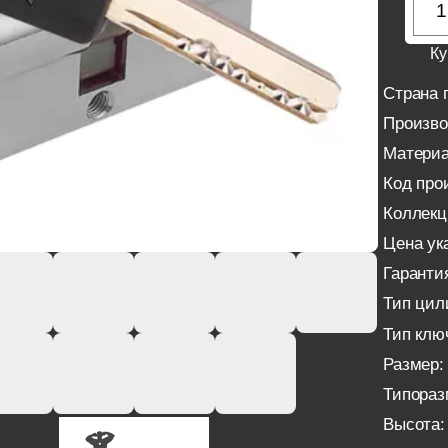
Ку
Страна 
Произво
Материа
Код про
Коллекц
Цена ука
Гаранти
Тип цил
Тип клю
Размер:
Типораз
Высота: