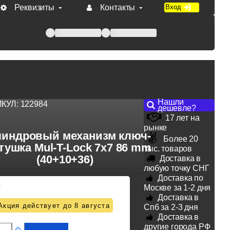
Реквизиты
Контакты
Вход
 при оплате по счету.
Нашли
ИКУЛ:
122984
дешевле?
17 лет на
рынке
индровый механизм ключ-
Более 20
тушка Mul-T-Lock 7x7 86 mm
тыс. товаров
(40+10+36)
Доставка в
любую точку СНГ
Доставка по
5
Москве за 1-2 дня
Доставка в
Акция действует до 8 августа
Спб за 2-3 дня
Доставка в
другие города РФ