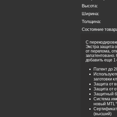
Высота:
Ширина:
Толщина:
Состояние товар
С перекодировко
Экстра защита 
от перелома, от
запатентовано.
добавить еще 1 
Патент до 2
Используют
заготовки к
Защита от 
Защита от 
Защитный б
Система име
новый MTL™
Сертификат 
(высший)