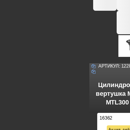
АРТИКУЛ:
122
Цилиндро
вертушка M
MTL300 
16362
Акция дей