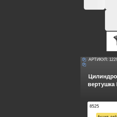
АРТИКУЛ:
122
Цилиндро
вертушка 
8525
Акция дей