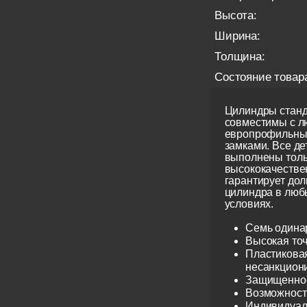
Высота:
Ширина:
Толщина:
Состояние товар
Цилиндры станд
совместимы с 
европрофильны
замками. Все д
выполнены толь
высококачестве
гарантирует до
цилиндра в люб
условиях.
Семь одина
Высокая точ
Пластиковая
несанкцион
Защищеннос
Возможност
Индивидуаль