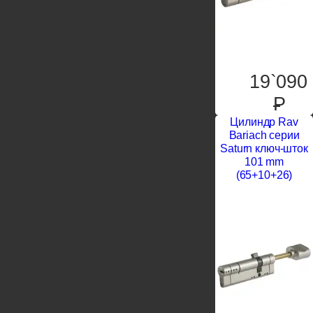
19`090
P
Цилиндр Rav
Bariach серии
Saturn ключ-шток
101 mm
(65+10+26)