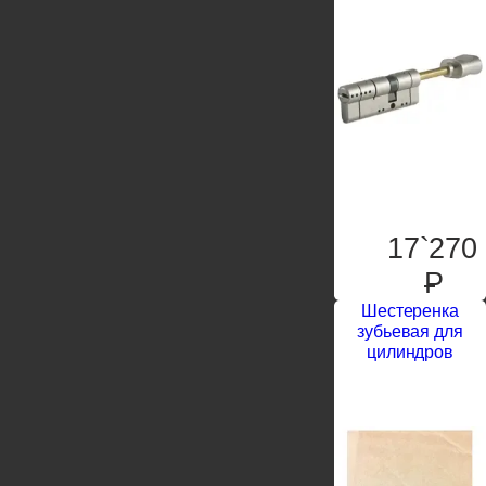
17`270
P
Шестеренка
зубьевая для
цилиндров