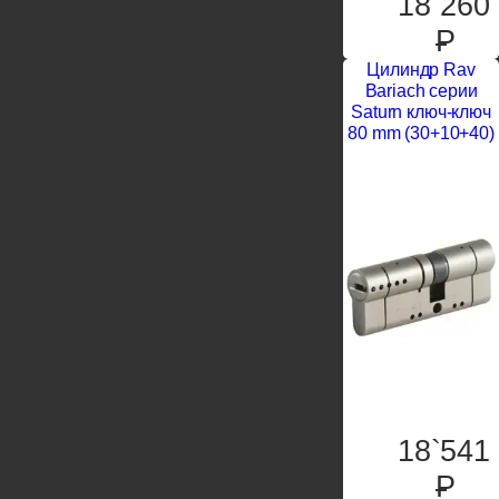
18`260
P
Цилиндр Rav
Bariach серии
Saturn ключ-ключ
80 mm (30+10+40)
18`541
P