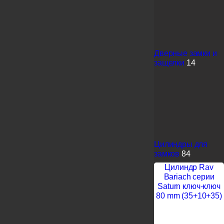
Дверные замки и
защелки
14
Цилиндры для
замков
84
Цилиндр Rav
Bariach серии
Saturn ключ-ключ
80 mm (35+10+35)