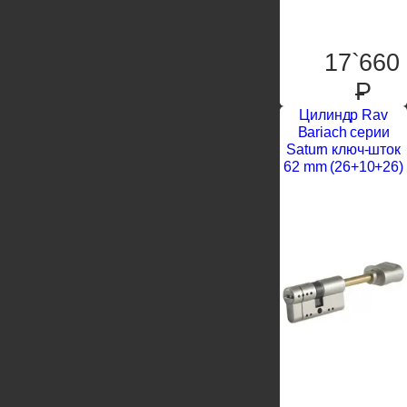
17`660
P
Цилиндр Rav
Bariach серии
Saturn ключ-шток
62 mm (26+10+26)