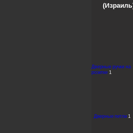
(Израиль
Дверные ручки на
розетке
1
Дверные петли
1