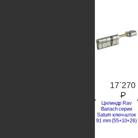
17`270
P
Цилиндр Rav
Bariach серии
Saturn ключ-шток
91 mm (55+10+26)