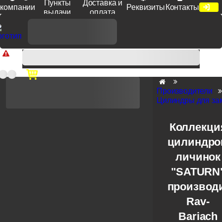
Пункты
Доставка и
компании
Реквизиты
Контакты
выдачи
оплата
Доп. скидка от цен на сайте 7% при заказе от 50 тыс. руб
продукции Venezia, Fratelli, Tupai, Extreza, Melodia, Forme при
оплате по счету.
Производители
Цилиндры для зам
Коллекци
цилиндро
личинок
"SATURN
производ
Rav-
Bariach