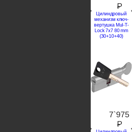
P
Цилиндровый
механизм ключ-
вертушка Mul-T-
Lock 7x7 80 mm
(30+10+40)
7`975
P
Цилиндровый