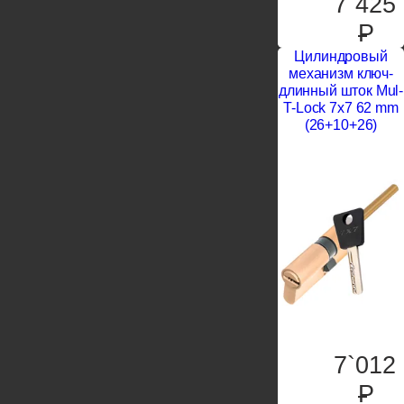
7`425
P
Цилиндровый
механизм ключ-
длинный шток Mul-
T-Lock 7x7 62 mm
(26+10+26)
7`012
P