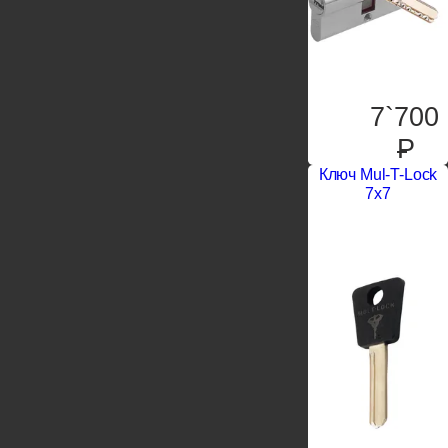
7`700
P
Ключ Mul-T-Lock
7x7