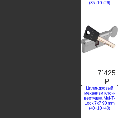
(35+10+26)
7`425
P
Цилиндровый
механизм ключ-
вертушка Mul-T-
Lock 7x7 90 mm
(40+10+40)