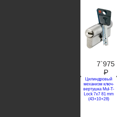
7`975
P
Цилиндровый
механизм ключ-
вертушка Mul-T-
Lock 7x7 81 mm
(43+10+28)