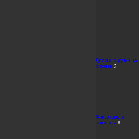
Дверные ручки на
розетке
2
Фиксаторы и
накладки
8