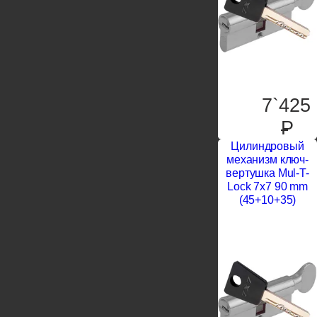
7`425
P
Цилиндровый
механизм ключ-
вертушка Mul-T-
Lock 7x7 90 mm
(45+10+35)