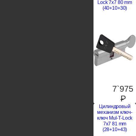
Lock 7x7 80 mm
(40+10+30)
7`975
P
Цилиндровый
механизм ключ-
ключ Mul-T-Lock
7x7 81 mm
(28+10+43)