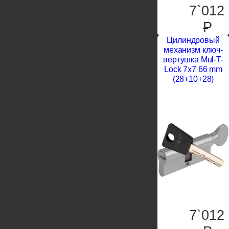
7`012
P
Цилиндровый
механизм ключ-
вертушка Mul-T-
Lock 7x7 66 mm
(28+10+28)
7`012