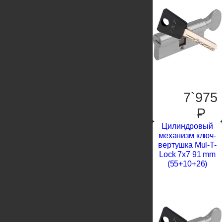
7`975
P
Цилиндровый
механизм ключ-
вертушка Mul-T-
Lock 7x7 91 mm
(55+10+26)