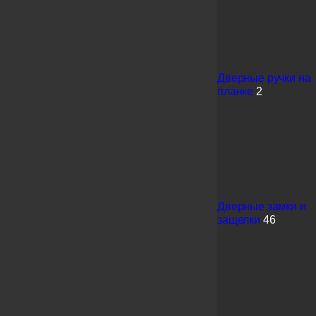
Дверные ручки на
планке
2
Дверные замки и
защелки
46