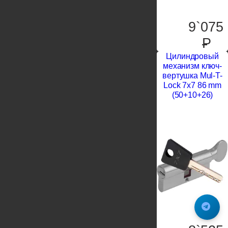
9`075
P
Цилиндровый
механизм ключ-
вертушка Mul-T-
Lock 7x7 86 mm
(50+10+26)