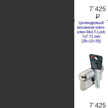
7`425
P
Цилиндровый
механизм ключ-
ключ Mul-T-Lock
7x7 71 mm
(26+10+35)
7`425