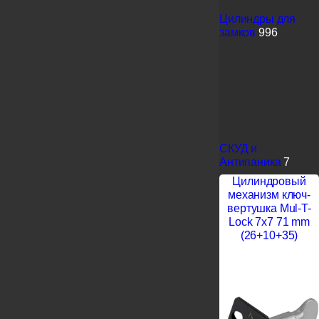
Цилиндры для
замков
996
СКУД и
Антипаника
7
Цилиндровый
механизм ключ-
вертушка Mul-T-
Lock 7x7 71 mm
(26+10+35)