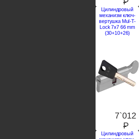
P
Цилиндровый
механизм ключ-
вертушка Mul-T-
Lock 7x7 66 mm
(30+10+26)
7`012
P
Цилиндровый