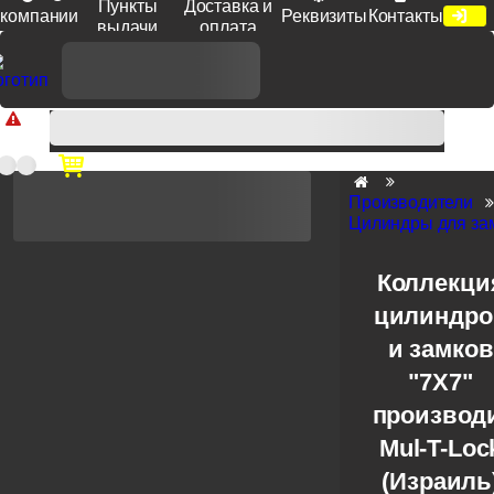
Пункты
Доставка и
компании
Реквизиты
Контакты
выдачи
оплата
Доп. скидка от цен на сайте 7% при заказе от 50 тыс. руб
продукции Venezia, Fratelli, Tupai, Extreza, Melodia, Forme при
оплате по счету.
Производители
Цилиндры для зам
Коллекци
цилиндро
и замков
"7X7"
производ
Mul-T-Loc
(Израиль