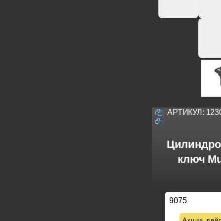
АРТИКУЛ:
123
Цилиндро
ключ Mu
9075
Акция дейс