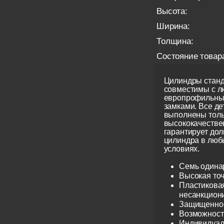
Высота:
Ширина:
Толщина:
Состояние товар
Цилиндры станд
совместимы с 
европрофильны
замками. Все д
выполнены толь
высококачестве
гарантирует до
цилиндра в люб
условиях.
Семь одина
Высокая точ
Пластиковая
несанкцион
Защищеннос
Возможност
Индивидуаль