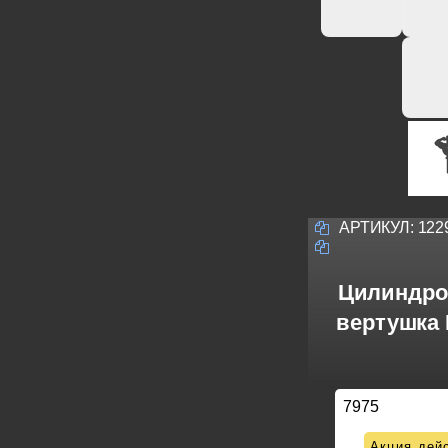
АРТИКУЛ:
122
Цилиндро
вертушка 
7975
Акция дейс