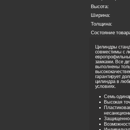
Высота:
Ширина:
Толщина:
Состояние товар
Цилиндры станд
совместимы с 
европрофильны
замками. Все д
выполнены толь
высококачестве
гарантирует до
цилиндра в люб
условиях.
Семь одина
Высокая точ
Пластиковая
несанкцион
Защищеннос
Возможност
Индивидуаль