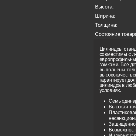
Высота:
Ширина:
Толщина:
Состояние товар
Цилиндры станд
совместимы с 
европрофильны
замками. Все д
выполнены толь
высококачестве
гарантирует до
цилиндра в люб
условиях.
Семь одина
Высокая точ
Пластиковая
несанкцион
Защищеннос
Возможност
Индивидуаль