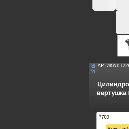
АРТИКУЛ:
122
Цилиндро
вертушка 
7700
Акция дей