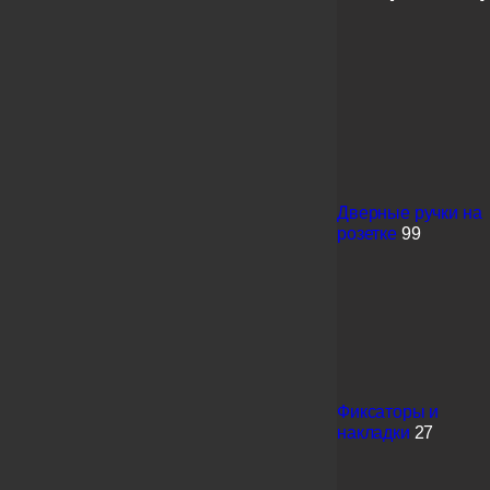
Дверные ручки на
розетке
99
Фиксаторы и
накладки
27