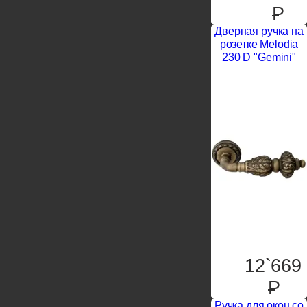
P
Дверная ручка на
розетке Melodia
230 D "Gemini"
12`669
P
Ручка для окон со