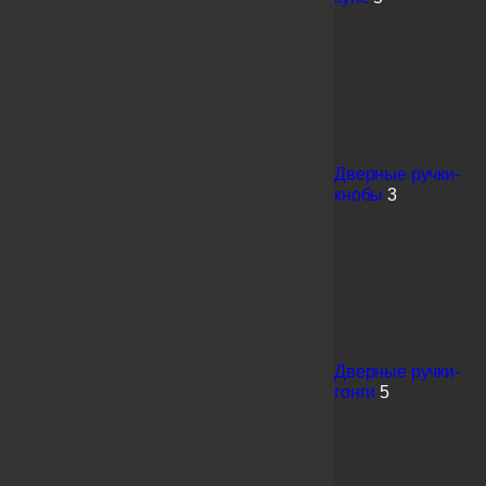
Дверные ручки-
кнобы
3
Дверные ручки-
гонги
5