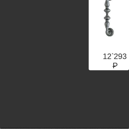
12`293
P