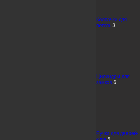
Колпачки для
петель
3
Цилиндры для
замков
6
Ручки для дверей-
купе
5