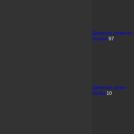
Дверные ручки на
планке
97
Дверные ручки-
скобы
10