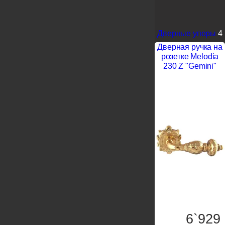
Дверные упоры
4
Дверная ручка на
розетке Melodia
230 Z "Gemini"
6`929