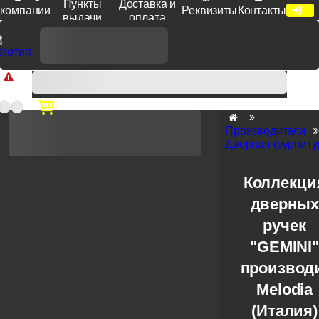
Пункты
Доставка и
компании
Реквизиты
Контакты
выдачи
оплата
Доп. скидка от цен на сайте 7% при заказе от 50 тыс. руб
продукции Venezia, Fratelli, Tupai, Extreza, Melodia, Forme при
оплате по счету.
Производители
Дверная фурниту
Коллекци
дверных
ручек
"GEMINI"
производ
Melodia
(Италия)