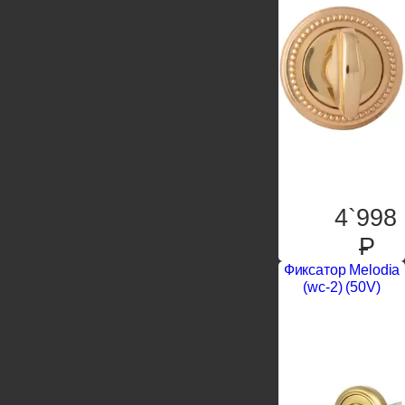
4`998
P
Фиксатор Melodia
(wc-2) (50V)