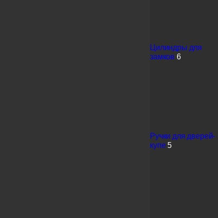
Цилиндры для
замков
6
Ручки для дверей-
купе
5