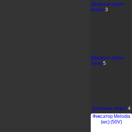
Дверные ручки-
кнобы
3
Дверные ручки-
гонги
5
Дверные упоры
4
Фиксатор Melodia
(wc) (50V)