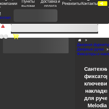
Пункты
Доставка и
компании
Реквизиты
Контакты
выдачи
оплата
Доп. скидка от цен на сайте 7% при заказе от 50 тыс. руб
продукции Venezia, Fratelli, Tupai, Extreza, Melodia, Forme при
оплате по счету.
Дверная фурниту
Дверные ручки
Фиксаторы и накл
Сантехни
фиксато
ключеви
накладк
для руче
Melodia