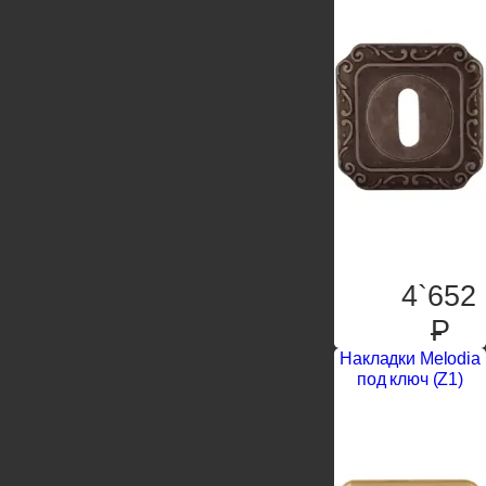
4`652
P
Накладки Melodia
под ключ (Z1)