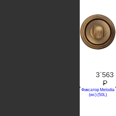
3`563
P
Фиксатор Melodia
(wc) (50L)