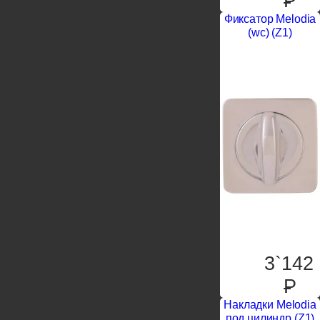
P
Фиксатор Melodia
(wc) (Z1)
3`142
P
Накладки Melodia
под цилиндр (Z1)