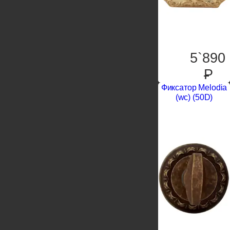
5`890
P
Фиксатор Melodia
(wc) (50D)