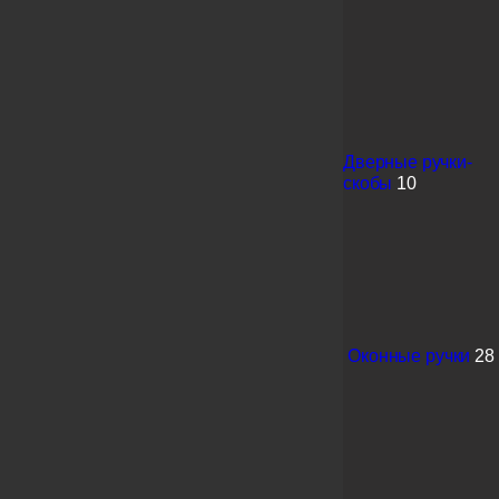
Дверные ручки-
скобы
10
Оконные ручки
28