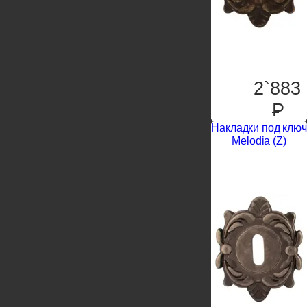
2`883
P
Накладки под ключ
Melodia (Z)