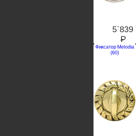
5`839
P
Фиксатор Melodia
(60)