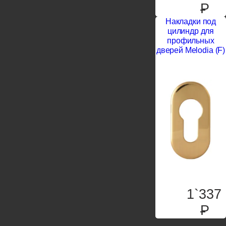
P
Накладки под
цилиндр для
профильных
дверей Melodia (F)
1`337
P