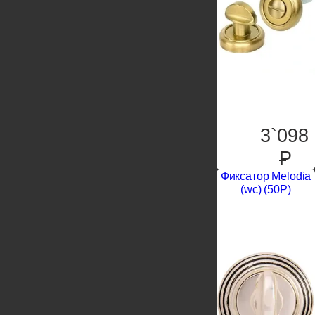
3`098
P
Фиксатор Melodia
(wc) (50P)