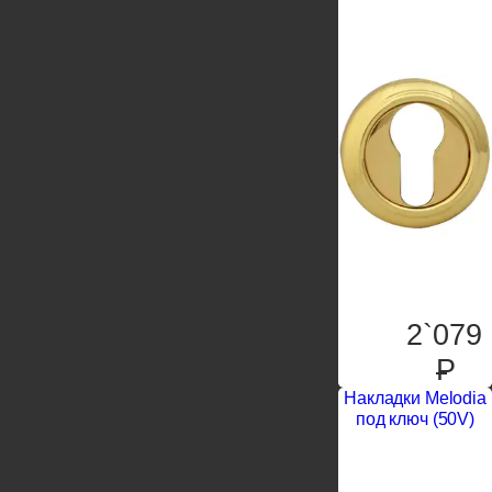
2`079
P
Накладки Melodia
под ключ (50V)