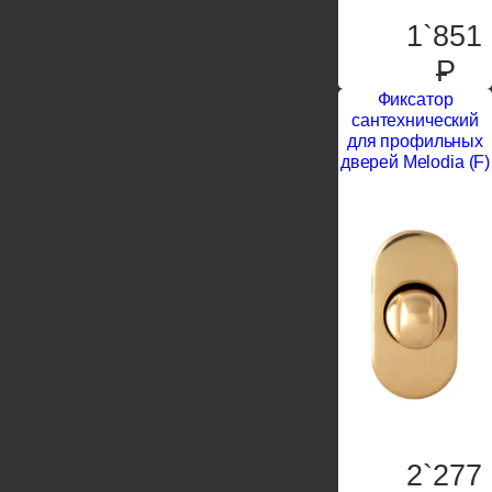
1`851
P
Фиксатор
сантехнический
для профильных
дверей Melodia (F)
2`277