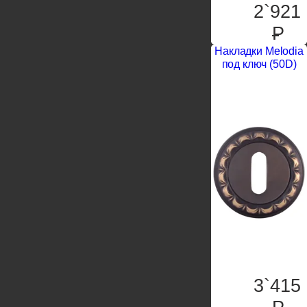
2`921
P
Накладки Melodia
под ключ (50D)
3`415