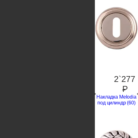
2`277
P
Накладка Melodia
под цилиндр (60)