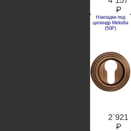
4`157
P
Накладки под
цилиндр Melodia
(50P)
2`921
P