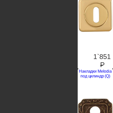
1`851
P
Накладки Melodia
под цилиндр (Q)