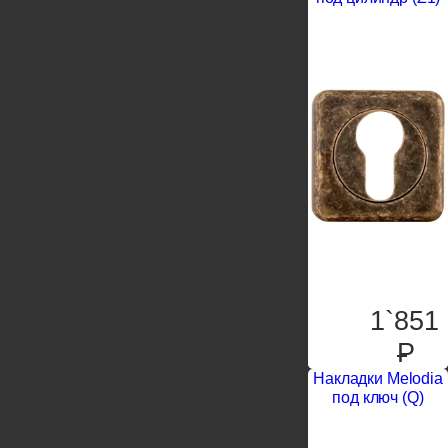
1`851
P
Накладки Melodia
под ключ (Q)