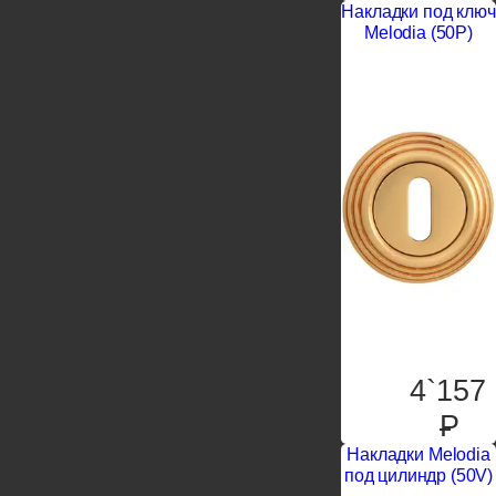
Накладки под ключ
Melodia (50P)
4`157
P
Накладки Melodia
под цилиндр (50V)