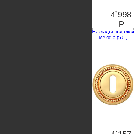
4`998
P
Накладки под ключ
Melodia (50L)