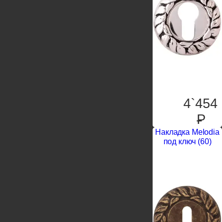
4`454
P
Накладка Melodia
под ключ (60)