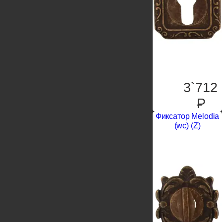
3`712
P
Фиксатор Melodia
(wc) (Z)