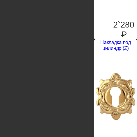
2`280
P
Накладка под
цилиндр (Z)