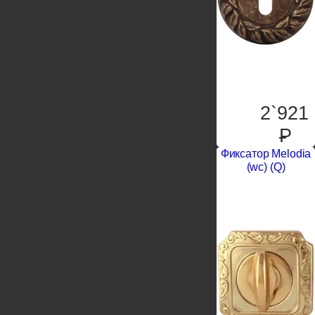
2`921
P
Фиксатор Melodia
(wc) (Q)