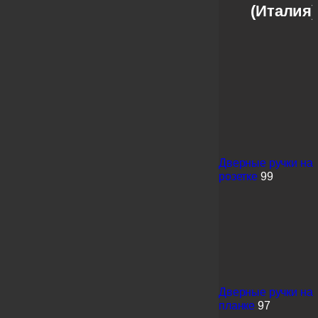
(Италия)
Дверные ручки на
розетке
99
Дверные ручки на
планке
97