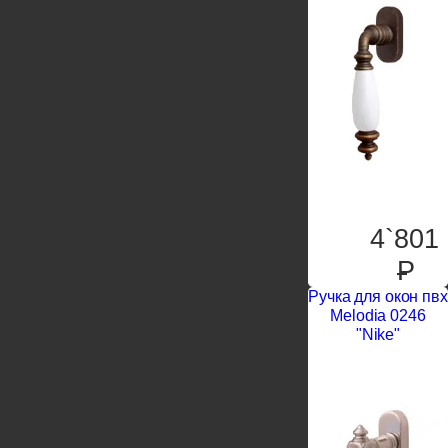
4`801
P
Ручка для окон пвх
Melodia 0246
"Nike"