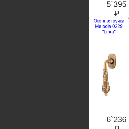
5`395
P
Оконная ручка
Melodia 0229
"Libra"
6`236
P