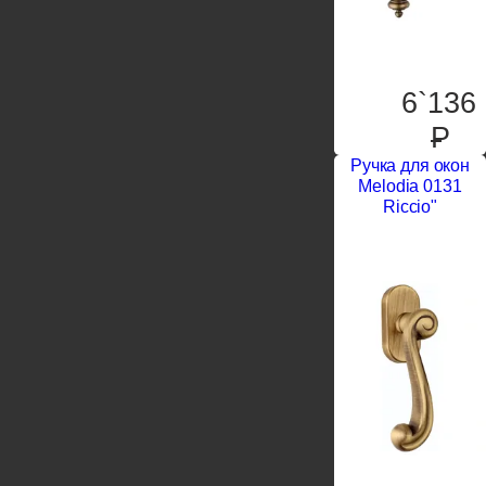
6`136
P
Ручка для окон
Melodia 0131
Riccio"