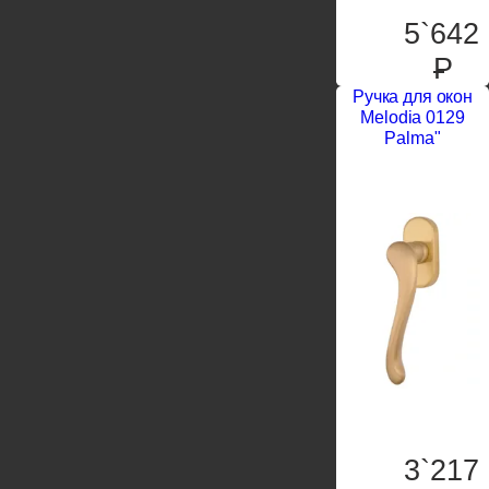
5`642
P
Ручка для окон
Melodia 0129
Palma"
3`217