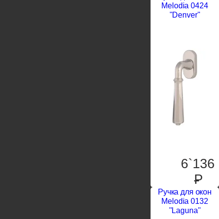
Melodia 0424
"Denver"
6`136
P
Ручка для окон
Melodia 0132
"Laguna"