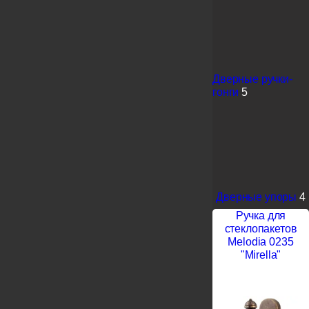
Дверные ручки-
гонги
5
Дверные упоры
4
Ручка для
стеклопакетов
Melodia 0235
"Mirella"