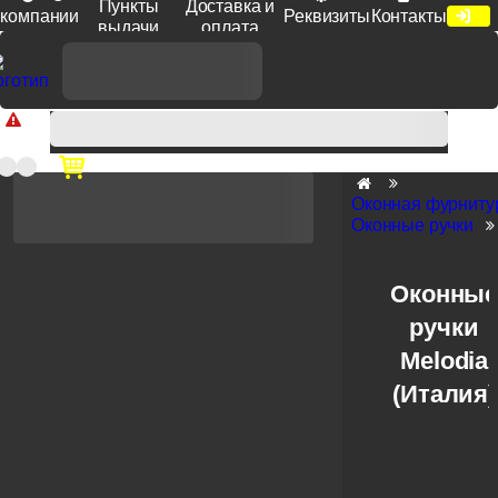
Пункты
Доставка и
компании
Реквизиты
Контакты
выдачи
оплата
Доп. скидка от цен на сайте 7% при заказе от 50 тыс. руб
продукции Venezia, Fratelli, Tupai, Extreza, Melodia, Forme при
оплате по счету.
Оконная фурниту
Оконные ручки
Оконны
ручки
Melodia
(Италия)