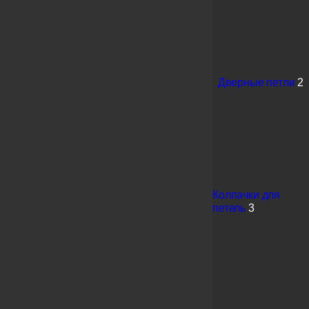
Дверные петли
2
Колпачки для
петель
3