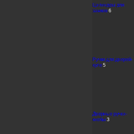
Цилиндры для
замков
6
Ручки для дверей-
купе
5
Дверные ручки-
кнобы
3