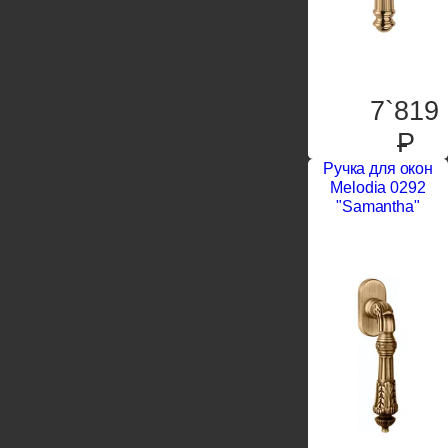
7`819
P
Ручка для окон
Melodia 0292
"Samantha"