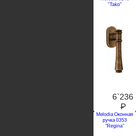
"Tako"
6`236
P
Melodia Оконная
ручка 0353
"Regina"