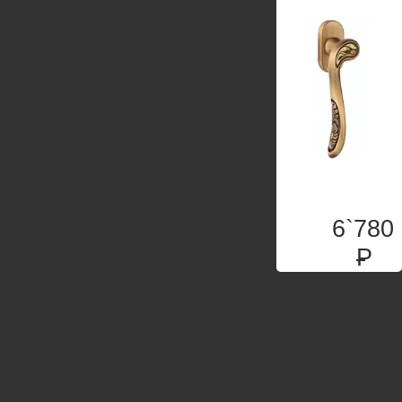
6`780
P