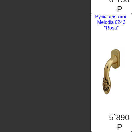
P
Ручка для окон
Melodia 0243
"Rosa"
5`890
P