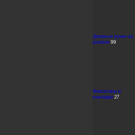
Дверные ручки на
розетке
99
Фиксаторы и
накладки
27