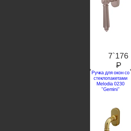
7`176
P
Ручка для окон со
стеклопакетами
Melodia 0230
"Gemini"