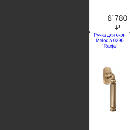
6`780
P
Ручка для окон
Melodia 0290
"Ranja"