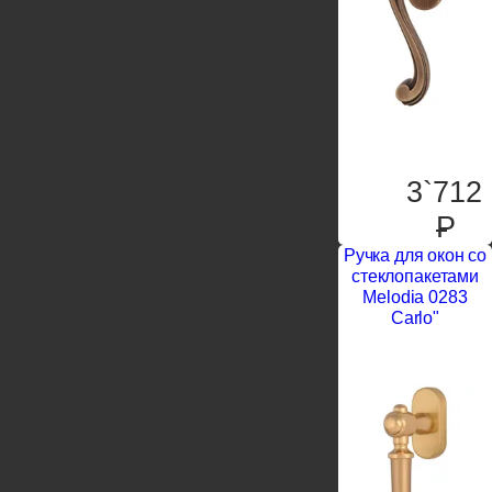
3`712
P
Ручка для окон со
стеклопакетами
Melodia 0283
Carlo"