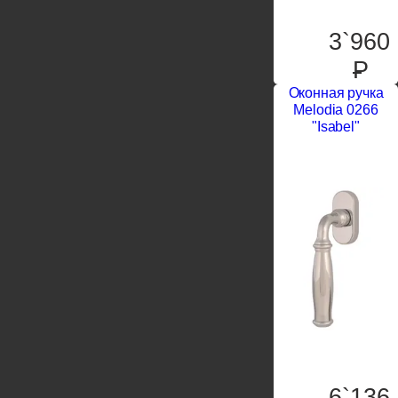
3`960
P
Оконная ручка
Melodia 0266
"Isabel"
6`136