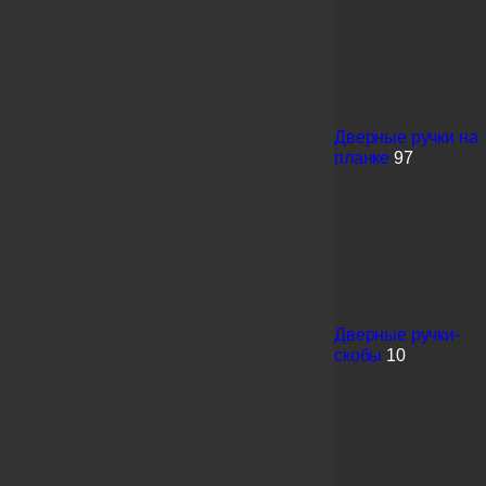
Дверные ручки на
планке
97
Дверные ручки-
скобы
10