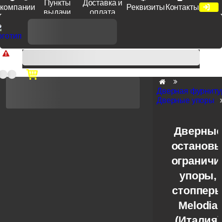
Пункты
Доставка и
компании
Реквизиты
Контакты
выдачи
оплата
Доп. скидка от цен на сайте 7% при заказе от 50 тыс. руб
продукции Venezia, Fratelli, Tupai, Extreza, Melodia, Forme при
оплате по счету.
Дверная фурниту
Дверные упоры
Дверны
остановы
ограничи
упоры,
стоппер
Melodia
(Италия)