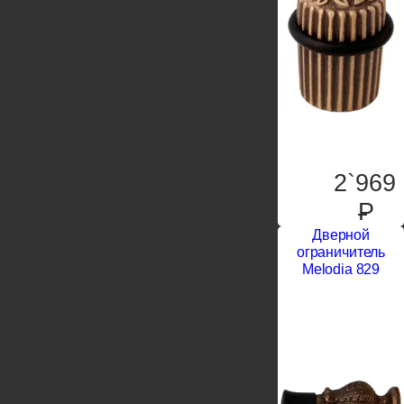
2`969
P
Дверной
ограничитель
Melodia 829