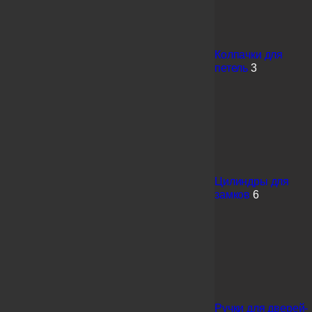
Колпачки для
петель
3
Цилиндры для
замков
6
Ручки для дверей-