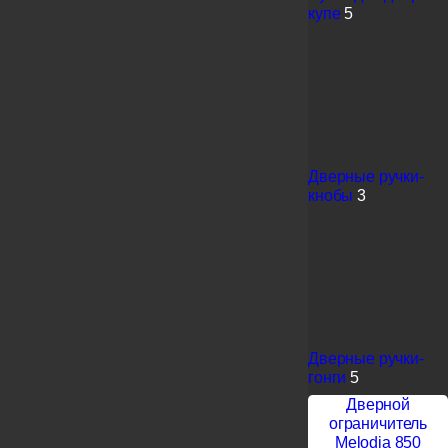
купе
5
Дверные ручки-
кнобы
3
Дверные ручки-
гонги
5
Дверной
ограничитель
Melodia 850