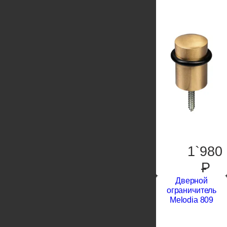
1`980
P
Дверной
ограничитель
Melodia 809