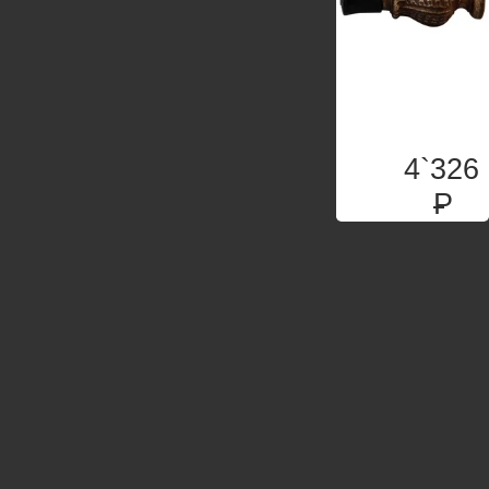
4`326
P