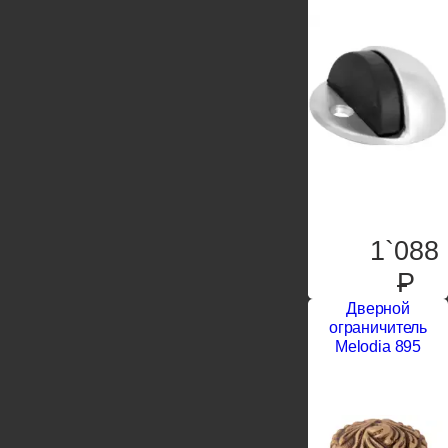
1`088
P
Дверной
ограничитель
Melodia 895