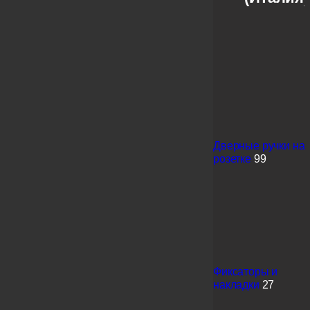
Дверные ручки на
розетке
99
Фиксаторы и
накладки
27