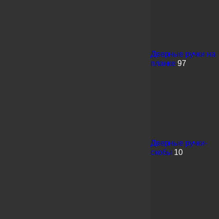
Дверные ручки на
планке
97
Дверные ручки-
скобы
10