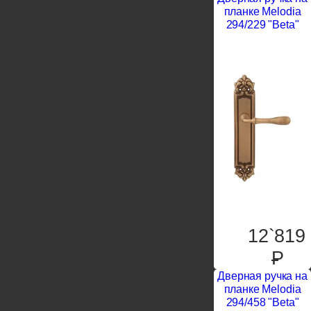
планке Melodia
294/229 "Beta"
12`819
P
Дверная ручка на
планке Melodia
294/458 "Beta"