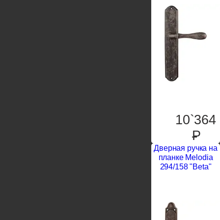
10`364
P
Дверная ручка на
планке Melodia
294/158 "Beta"