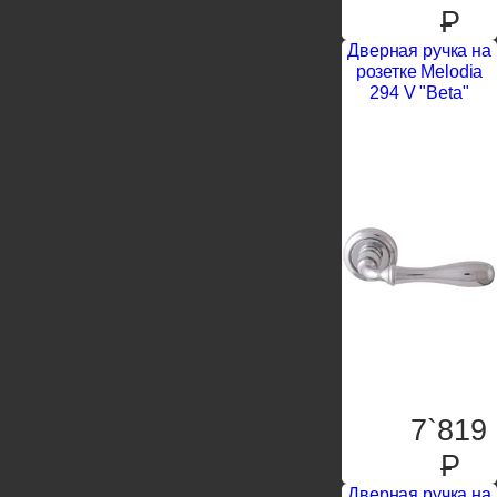
P
Дверная ручка на
розетке Melodia
294 V "Beta"
7`819
P
Дверная ручка на