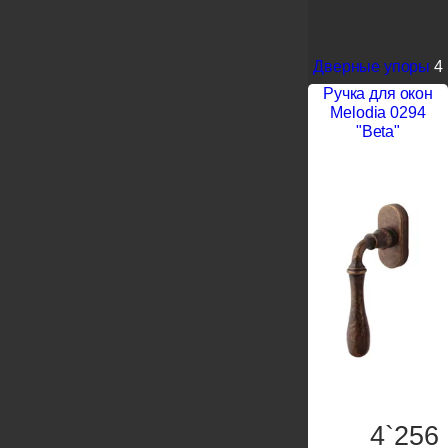
Дверные упоры
4
Ручка для окон
Melodia 0294
"Beta"
4`256