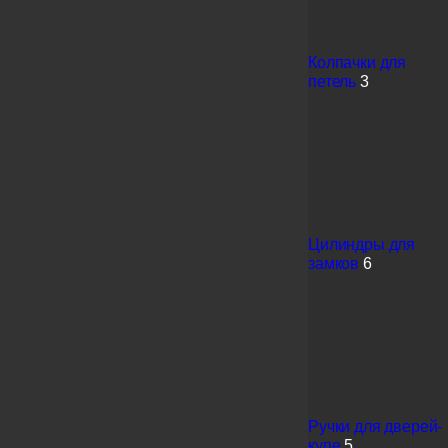
Колпачки для
петель
3
Цилиндры для
замков
6
Ручки для дверей-
купе
5