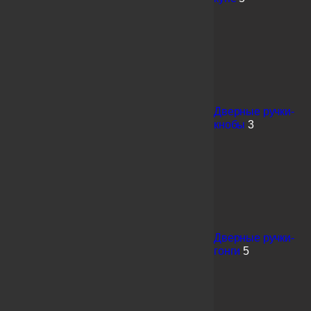
Дверные ручки-
кнобы
3
Дверные ручки-
гонги
5