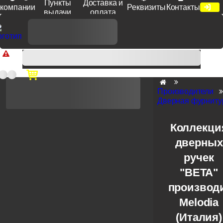
Пункты
Доставка и
компании
Реквизиты
Контакты
выдачи
оплата
Доп. скидка от цен на сайте 7% при заказе от 50 тыс. руб
продукции Venezia, Fratelli, Tupai, Extreza, Melodia, Forme при
оплате по счету.
Производители
Дверная фурниту
Коллекци
дверных
ручек
"BETA"
производ
Melodia
(Италия)