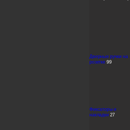
Дверные ручки на
розетке
99
Фиксаторы и
накладки
27