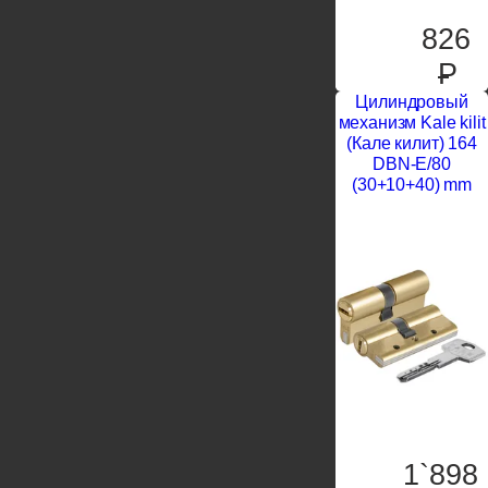
826
P
Цилиндровый
механизм Kale kilit
(Кале килит) 164
DBN-E/80
(30+10+40) mm
1`898