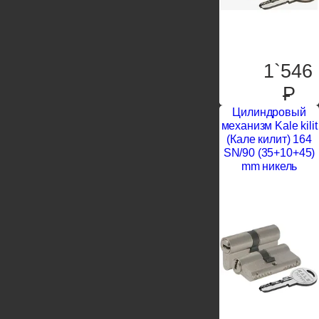
1`546
P
Цилиндровый
механизм Kale kilit
(Кале килит) 164
SN/90 (35+10+45)
mm никель