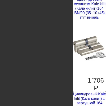
механизм Kale kilit
(Кале килит) 164
BN/90 (35+10+45)
mm никель
1`706
P
Цилиндровый Kale
kilit (Кале килит) с
вертушкой 164