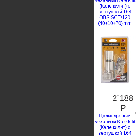
механизм Kale kilit
(Кале килит) с
вертушкой 164
OBS SCE/120
(40+10+70) mm
2`188
P
Цилиндровый
механизм Kale kilit
(Кале килит) с
вертушкой 164