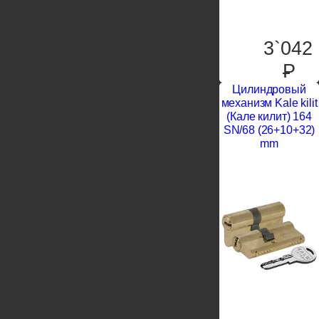
3`042
P
Цилиндровый
механизм Kale kilit
(Кале килит) 164
SN/68 (26+10+32)
mm