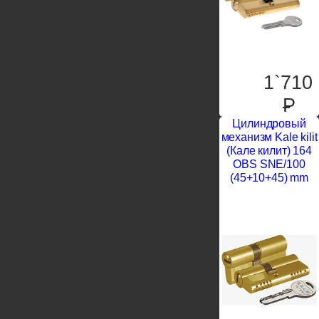
1`710
P
Цилиндровый
механизм Kale kilit
(Кале килит) 164
OBS SNE/100
(45+10+45) mm