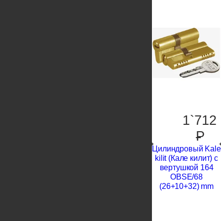
1`712
P
Цилиндровый Kale
kilit (Кале килит) с
вертушкой 164
OBSE/68
(26+10+32) mm