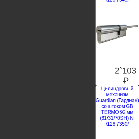
2`103
P
Цилиндровый
механизм
Guardian (Гардиан)
со штоком GB
TERMO 92 мм
(61/31/70SH) Ni
/128:7350/