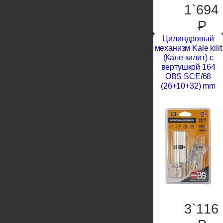
1`694
P
Цилиндровый
механизм Kale kilit
(Кале килит) с
вертушкой 164
OBS SCE/68
(26+10+32) mm
3`116