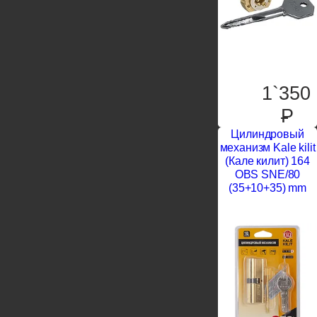
1`350
P
Цилиндровый
механизм Kale kilit
(Кале килит) 164
OBS SNE/80
(35+10+35) mm