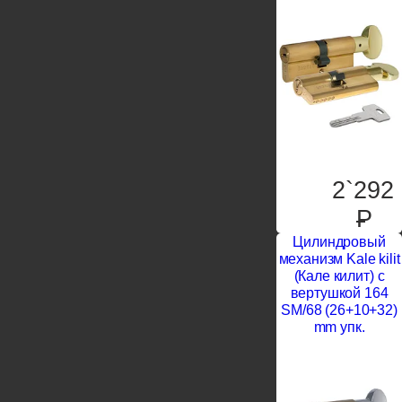
2`292
P
Цилиндровый
механизм Kale kilit
(Кале килит) с
вертушкой 164
SM/68 (26+10+32)
mm упк.