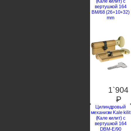
(Кале килит) с
вертушкой 164
BM/68 (26+10+32)
mm
1`904
P
Цилиндровый
механизм Kale kilit
(Кале килит) с
вертушкой 164
DBM-E/90