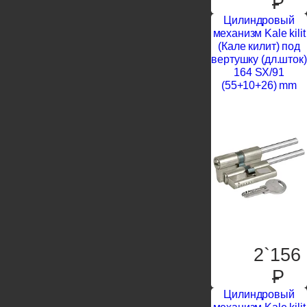
P
Цилиндровый
механизм Kale kilit
(Кале килит) под
вертушку (дл.шток)
164 SX/91
(55+10+26) mm
2`156
P
Цилиндровый