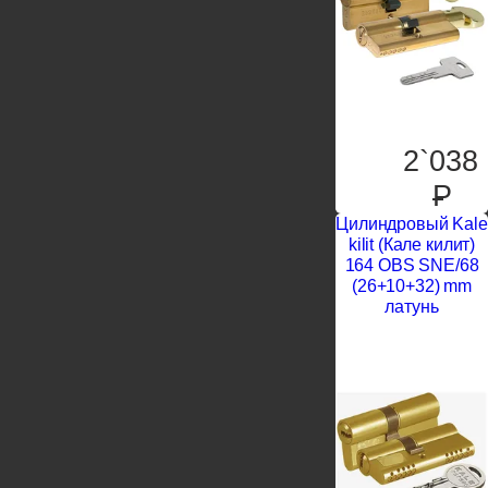
2`038
P
Цилиндровый Kale
kilit (Кале килит)
164 OBS SNE/68
(26+10+32) mm
латунь