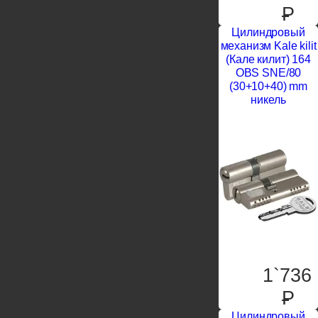
P
Цилиндровый
механизм Kale kilit
(Кале килит) 164
OBS SNE/80
(30+10+40) mm
никель
1`736
P
Цилиндровый