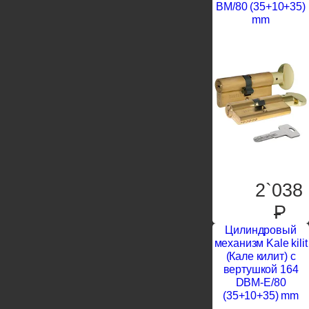
BM/80 (35+10+35)
mm
2`038
P
Цилиндровый
механизм Kale kilit
(Кале килит) с
вертушкой 164
DBM-E/80
(35+10+35) mm