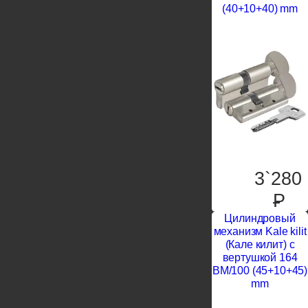
(40+10+40) mm
3`280
P
Цилиндровый
механизм Kale kilit
(Кале килит) с
вертушкой 164
BM/100 (45+10+45)
mm