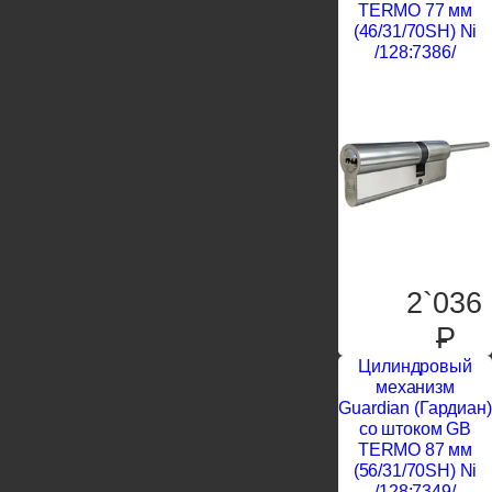
TERMO 77 мм
(46/31/70SH) Ni
/128:7386/
2`036
P
Цилиндровый
механизм
Guardian (Гардиан)
со штоком GB
TERMO 87 мм
(56/31/70SH) Ni
/128:7349/