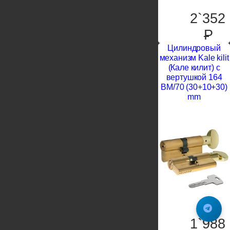
2`352
P
Цилиндровый
механизм Kale kilit
(Кале килит) с
вертушкой 164
BM/70 (30+10+30)
mm
1`988