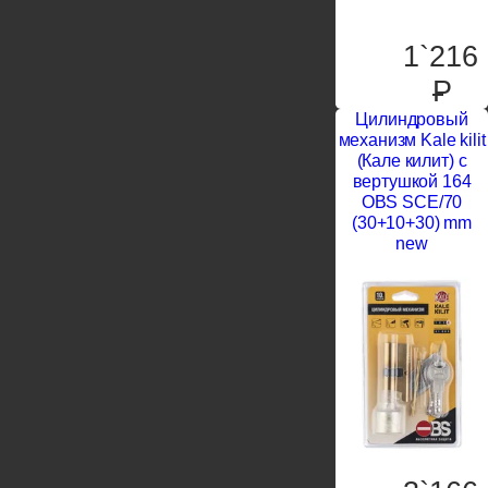
1`216
P
Цилиндровый
механизм Kale kilit
(Кале килит) с
вертушкой 164
OBS SCE/70
(30+10+30) mm
new