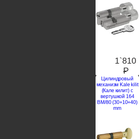
1`810
P
Цилиндровый
механизм Kale kilit
(Кале килит) с
вертушкой 164
BM/80 (30+10+40)
mm