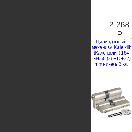
2`268
P
Цилиндровый
механизм Kale kilit
(Кале килит) 164
GN/68 (26+10+32)
mm никель 3 кл.