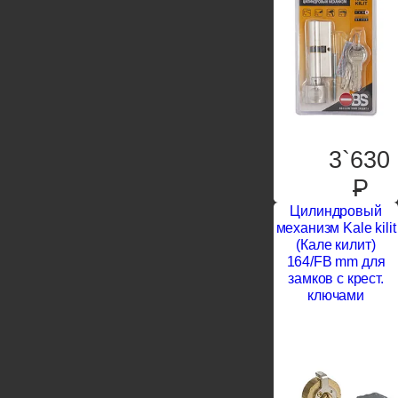
3`630
P
Цилиндровый
механизм Kale kilit
(Кале килит)
164/FB mm для
замков с крест.
ключами