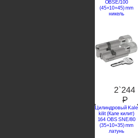
OBSE/100
(45+10+45) mm
никель
2`244
P
Цилиндровый Kale
kilit (Кале килит)
164 OBS SNE/80
(35+10+35) mm
латунь