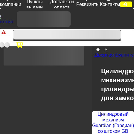
Пункты
Доставка и
компании
Реквизиты
Контакты
выдачи
оплата
Доп. скидка от цен на сайте 7% при заказе от 50 тыс. руб
продукции Venezia, Fratelli, Tupai, Extreza, Melodia, Forme при
оплате по счету.
Дверная фурниту
Цилиндр
механизм
цилиндры
для замк
Цилиндровый
механизм
Guardian (Гардиан)
со штоком GB