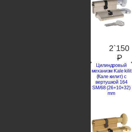
2`150
P
Цилиндровый
механизм Kale kilit
(Кале килит) с
вертушкой 164
SM/68 (26+10+32)
mm