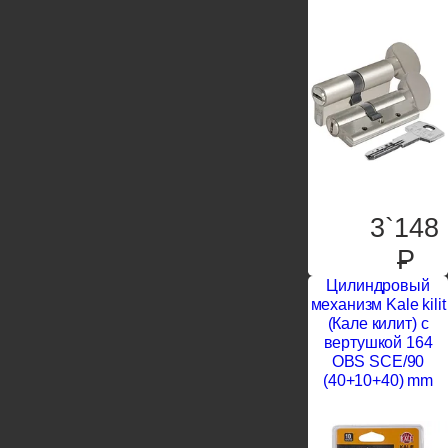
3`148
P
Цилиндровый
механизм Kale kilit
(Кале килит) с
вертушкой 164
OBS SCE/90
(40+10+40) mm