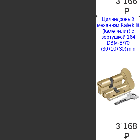
3`166
P
Цилиндровый
механизм Kale kilit
(Кале килит) с
вертушкой 164
DBM-E/70
(30+10+30) mm
3`168
P