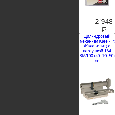
2`948
P
Цилиндровый
механизм Kale kilit
(Кале килит) с
вертушкой 164
BM/100 (40+10+50)
mm