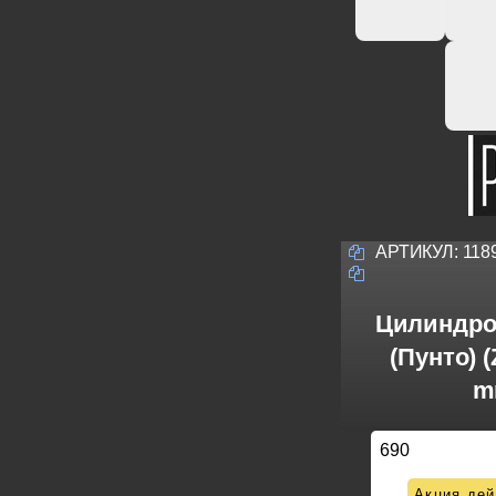
АРТИКУЛ:
118
Цилиндро
(Пунто) 
m
690
Акция дей