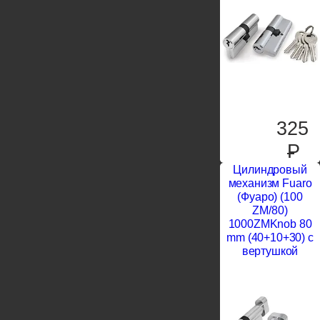
325
P
Цилиндровый
механизм Fuaro
(Фуаро) (100
ZM/80)
1000ZMKnob 80
mm (40+10+30) с
вертушкой