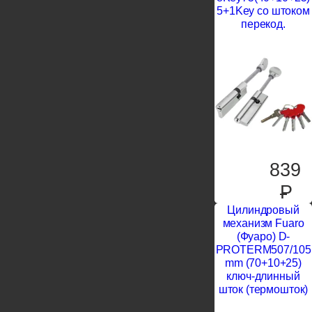
5+1Key со штоком
перекод.
839
P
Цилиндровый
механизм Fuaro
(Фуаро) D-
PROTERM507/105
mm (70+10+25)
ключ-длинный
шток (термошток)