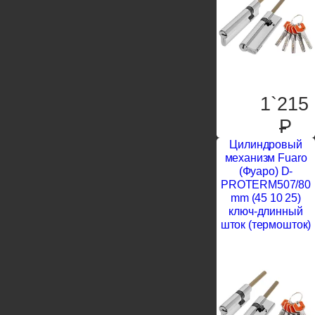
1`215
P
Цилиндровый
механизм Fuaro
(Фуаро) D-
PROTERM507/80
mm (45 10 25)
ключ-длинный
шток (термошток)