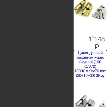
1`148
P
Цилиндровый
механизм Fuaro
(Фуаро) (100
CA/70)
1000CAKey70 mm
(30+10+30) 3Key