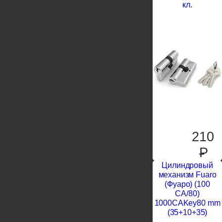
кл.
210
P
Цилиндровый
механизм Fuaro
(Фуаро) (100
CA/80)
1000CAKey80 mm
(35+10+35)