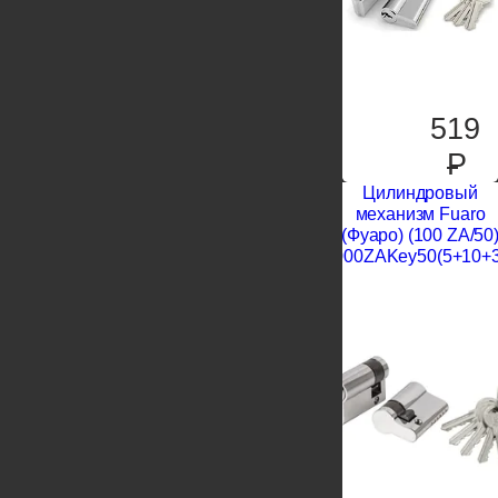
519
P
Цилиндровый
механизм Fuaro
(Фуаро) (100 ZA/50
1000ZAKey50(5+10+3