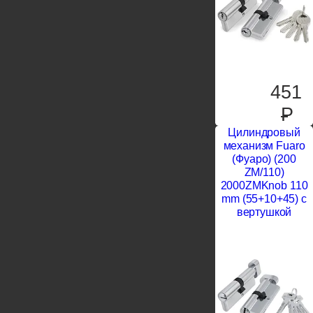
451
P
Цилиндровый
механизм Fuaro
(Фуаро) (200
ZM/110)
2000ZMKnob 110
mm (55+10+45) с
вертушкой