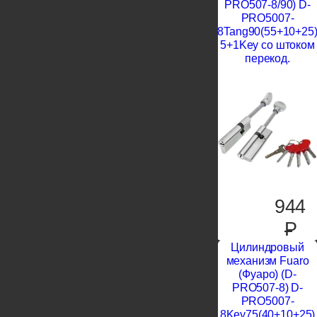
PRO507-8/90) D-
PRO5007-
8Tang90(55+10+25
5+1Key со штоком
перекод.
944
P
Цилиндровый
механизм Fuaro
(Фуаро) (D-
PRO507-8) D-
PRO5007-
8Key75(40+10+25)