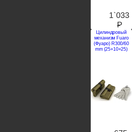
1`033
P
Цилиндровый
механизм Fuaro
(Фуаро) R300/60
mm (25+10+25)