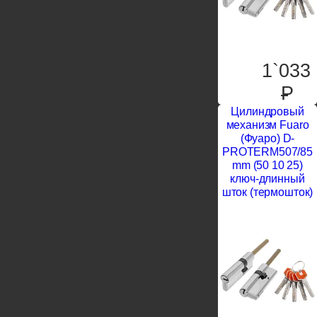
1`033
P
Цилиндровый
механизм Fuaro
(Фуаро) D-
PROTERM507/85
mm (50 10 25)
ключ-длинный
шток (термошток)