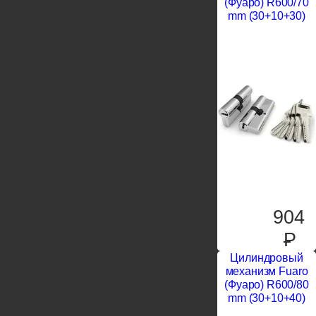
(Фуаро) R600/70
mm (30+10+30)
904
P
Цилиндровый
механизм Fuaro
(Фуаро) R600/80
mm (30+10+40)