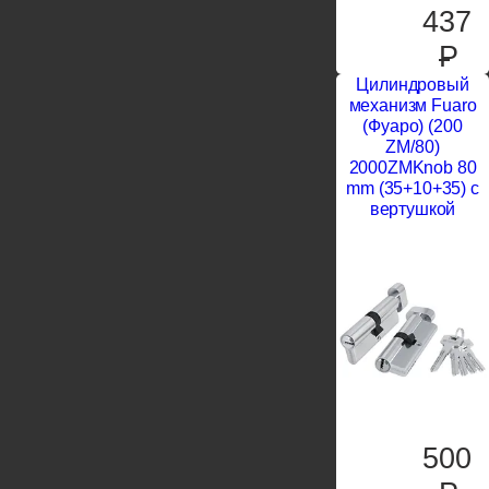
437
P
Цилиндровый
механизм Fuaro
(Фуаро) (200
ZM/80)
2000ZMKnob 80
mm (35+10+35) с
вертушкой
500