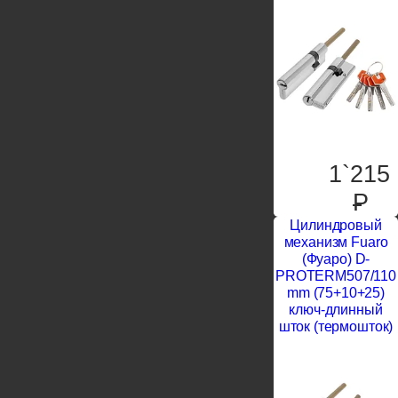
1`215
P
Цилиндровый
механизм Fuaro
(Фуаро) D-
PROTERM507/110
mm (75+10+25)
ключ-длинный
шток (термошток)