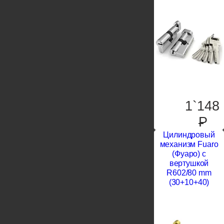
1`148
P
Цилиндровый
механизм Fuaro
(Фуаро) с
вертушкой
R602/80 mm
(30+10+40)