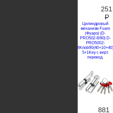
251
P
Цилиндровый
механизм Fuaro
(Фуаро) (D-
PRO502-8/90) D-
PRO5002-
8Knob90(40+10+40
5+1Key с верт.
перекод.
881