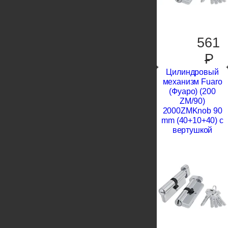
561
P
Цилиндровый
механизм Fuaro
(Фуаро) (200
ZM/90)
2000ZMKnob 90
mm (40+10+40) с
вертушкой