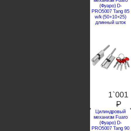
механизм Fuaro
(Фуаро) D-
PRO5007 Tang 85
w/k (50+10+25)
длинный шток
1`001
P
Цилиндровый
механизм Fuaro
(Фуаро) D-
PRO5007 Tang 90