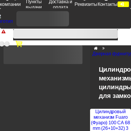
Пункты
Доставка и
компании
Реквизиты
Контакты
выдачи
оплата
Доп. скидка от цен на сайте 7% при заказе от 50 тыс. руб
продукции Venezia, Fratelli, Tupai, Extreza, Melodia, Forme при
оплате по счету.
Дверная фурниту
Цилиндр
механизм
цилиндры
для замк
Цилиндровый
механизм Fuaro
(Фуаро) 100 CA 68
mm (26+10+32) 3