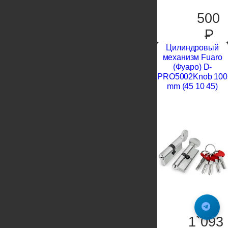
500
P
Цилиндровый
механизм Fuaro
(Фуаро) D-
PRO5002Knob 100
mm (45 10 45)
1`093