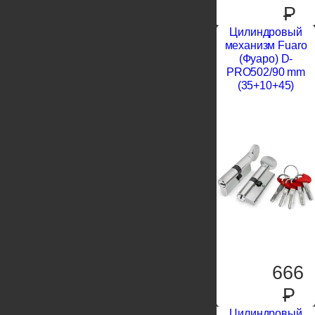
P
Цилиндровый
механизм Fuaro
(Фуаро) D-
PRO502/90 mm
(35+10+45)
666
P
Цилиндровый