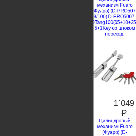
механизм Fuaro
(Фуаро) (D-PRO507
8/100) D-PRO5007-
8Tang100(65+10+25
5+1Key со штоком
перекод.
1`049
P
Цилиндровый
механизм Fuaro
(Фуаро) (D-