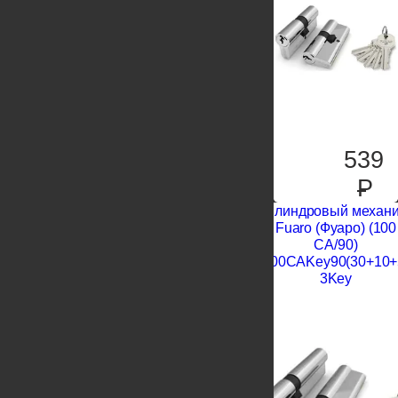
539
P
Цилиндровый механ
Fuaro (Фуаро) (100
CA/90)
1000CAKey90(30+10+
3Key