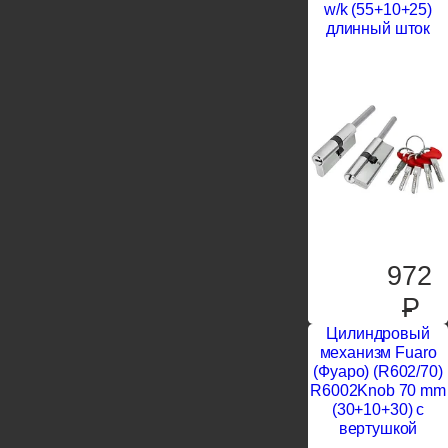
w/k (55+10+25)
длинный шток
972
P
Цилиндровый
механизм Fuaro
(Фуаро) (R602/70)
R6002Knob 70 mm
(30+10+30) с
вертушкой