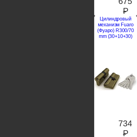
675
P
Цилиндровый
механизм Fuaro
(Фуаро) R300/70
mm (30+10+30)
734
P