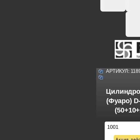
АРТИКУЛ:
118
Цилиндро
(Фуаро) D
(50+10
1001
Акция дейс