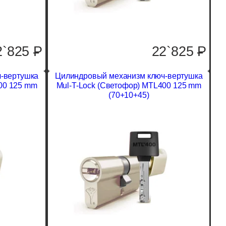
2`825
P
22`825
P
-вертушка
Цилиндровый механизм ключ-вертушка
00 125 mm
Mul-T-Lock (Светофор) MTL400 125 mm
(70+10+45)