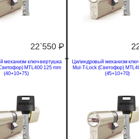
22`550
P
2
й механизм ключ-вертушка
Цилиндровый механизм ключ
(Светофор) MTL400 125 mm
Mul-T-Lock (Светофор) MTL4
(40+10+75)
(45+10+70)