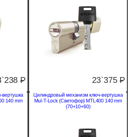
3`238
P
23`375
P
-вертушка
Цилиндровый механизм ключ-вертушка
00 140 mm
Mul-T-Lock (Светофор) MTL400 140 mm
(70+10+60)