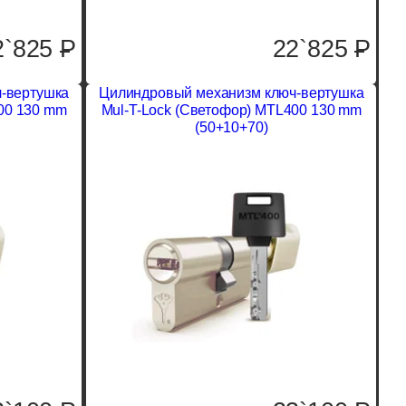
2`825
P
22`825
P
-вертушка
Цилиндровый механизм ключ-вертушка
00 130 mm
Mul-T-Lock (Светофор) MTL400 130 mm
(50+10+70)