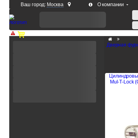
Ваш город:
Москва
О компании
Доп. скидка от цен на сайте 7% при заказе от 50 тыс. р
Дверная фур
Цилиндровы
Mul-T-Lock 