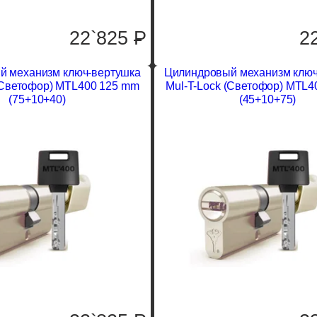
22`825
P
2
й механизм ключ-вертушка
Цилиндровый механизм ключ
(Светофор) MTL400 125 mm
Mul-T-Lock (Светофор) MTL4
(75+10+40)
(45+10+75)