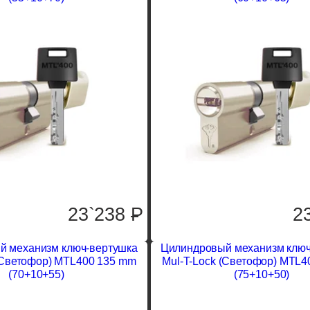
23`238
P
2
й механизм ключ-вертушка
Цилиндровый механизм ключ
(Светофор) MTL400 135 mm
Mul-T-Lock (Светофор) MTL4
(70+10+55)
(75+10+50)