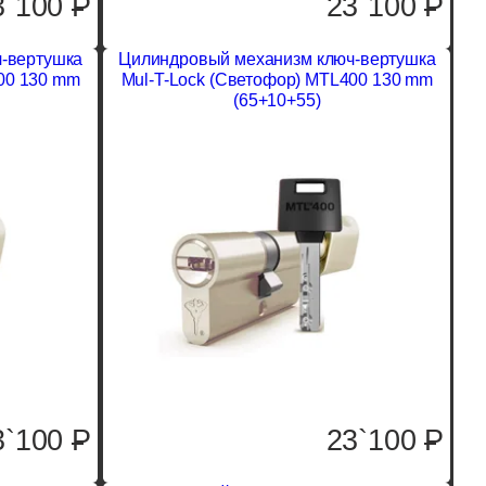
3`100
P
23`100
P
-вертушка
Цилиндровый механизм ключ-вертушка
00 130 mm
Mul-T-Lock (Светофор) MTL400 130 mm
(65+10+55)
3`100
P
23`100
P