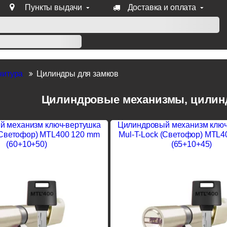
Пункты выдачи
Доставка и оплата
уб продукции Venezia, Fratelli, Tupai, Extreza, Melodia, Forme
нитура
Цилиндры для замков
Цилиндровые механизмы, цилин
й механизм ключ-вертушка
Цилиндровый механизм ключ
(Светофор) MTL400 120 mm
Mul-T-Lock (Светофор) MTL4
(60+10+50)
(65+10+45)