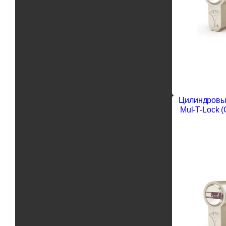
Цилиндровы
Mul-T-Lock 