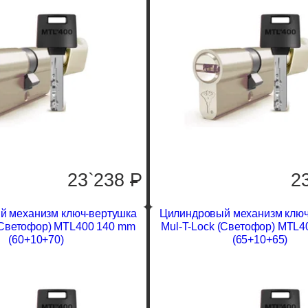
23`238
P
2
й механизм ключ-вертушка
Цилиндровый механизм ключ
(Светофор) MTL400 140 mm
Mul-T-Lock (Светофор) MTL4
(60+10+70)
(65+10+65)