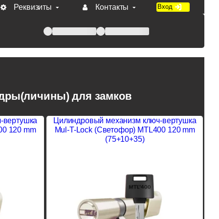
Реквизиты
Контакты
Вход
 при оплате по счету.
дры(личины) для замков
-вертушка
Цилиндровый механизм ключ-вертушка
00 120 mm
Mul-T-Lock (Светофор) MTL400 120 mm
(75+10+35)