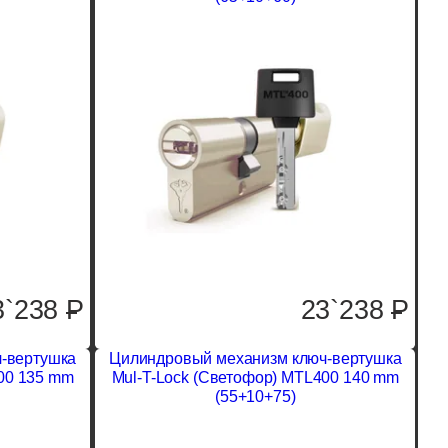
3`238
P
23`238
P
-вертушка
Цилиндровый механизм ключ-вертушка
00 135 mm
Mul-T-Lock (Светофор) MTL400 140 mm
(55+10+75)