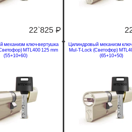
22`825
P
2
й механизм ключ-вертушка
Цилиндровый механизм ключ
(Светофор) MTL400 125 mm
Mul-T-Lock (Светофор) MTL4
(55+10+60)
(65+10+50)