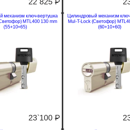
22`825
P
2
й механизм ключ-вертушка
Цилиндровый механизм ключ
(Светофор) MTL400 130 mm
Mul-T-Lock (Светофор) MTL4
(55+10+65)
(60+10+60)
23`100
P
2