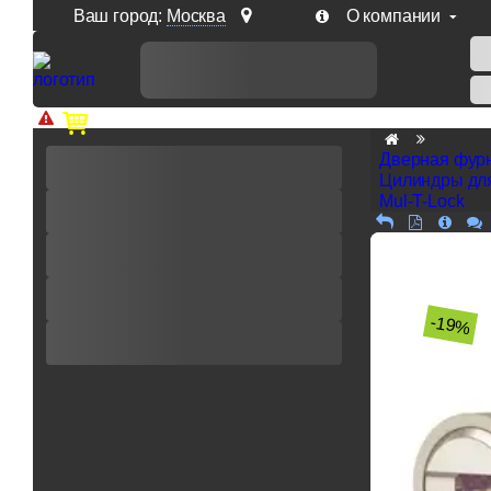
Ваш город:
Москва
О компании
Доп. скидка от цен на сайте 7% при заказе от 50 тыс. р
Дверная фур
Цилиндры дл
Mul-T-Lock
-19%