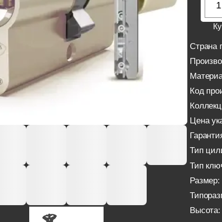
Ку
Страна 
Произво
Материа
Код про
Коллекц
Цена ука
Гаранти
Тип цил
Тип клю
Размер:
Типораз
Высота: