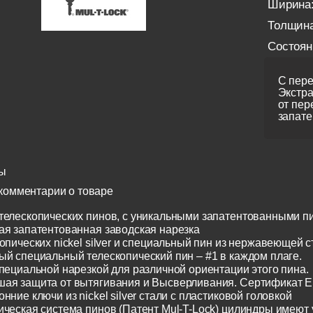
Ширина
Толщина
Состоян
С пере
Экстра
от пер
запате
ы
комментарии о товаре
телескопических пинов, с уникальными запатентованными п
ая запатентованная заводская нарезка
опических nickel silver и специальный пин из нержавеющей с
ый специальный телескопический пин – #1 в каждом плаге.
специальной нарезкой для различной ориентации этого пина.
ая защита от вытягивания и Высверливания. Сертификат E
нние ключи из nickel silver стали с пластиковой головкой
ическая система пинов (Патент Mul-T-Lock) цилиндры имеют