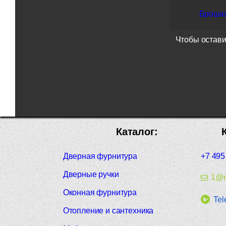
Брошюр
Чтобы остави
Каталог:
Дверная фурнитура
+7 495
Дверные ручки
1@m
Оконная фурнитура
Tel
Отопление и сантехника