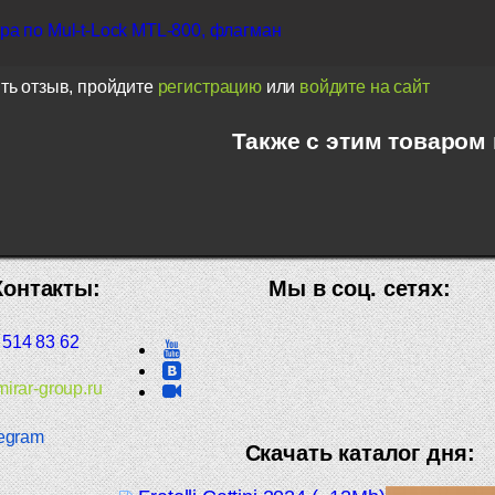
а по Mul-t-Lock MTL-800, флагман
ть отзыв, пройдите
регистрацию
или
войдите на сайт
Также с этим товаром
Контакты:
Мы в соц. сетях:
 514 83 62
irar-group.ru
egram
Скачать каталог дня: