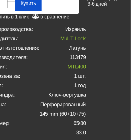
Купить
3-6 дней
пить в 1 клик
в сравнение
производства:
Израиль
дитель:
Mul-T-Lock
л изготовления:
Латунь
изводителя:
113479
ия:
MTL400
зана за:
1 шт.
я:
1 год
индра:
Ключ-вертушка
ча:
Перфорированный
145 mm (60+10+75)
мер:
65/80
33.0