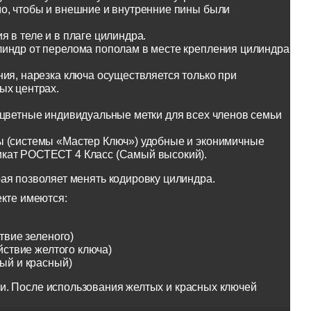
о, чтобы и внешние и внутренние пины были
 в теле и в плаге цилиндра.
линдр от перелома пополам в месте крепления цилиндра
ия, нарезка ключа осуществляется только при
ых центрах.
оцветные индивидуальные метки для всех членов семьи
ы (системы «Мастер Ключ») удобные и эконимичные
икат РОСТЕСТ 4 Класс (Самый высокий).
ая позволяет менять кодировку цилиндра.
екте имеются:
твие зеленого)
йствие желтого ключа)
тый и красный)
и. После использования желтых и красных ключей