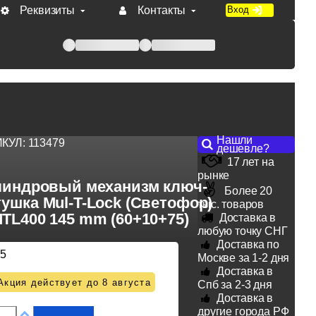
Реквизиты
Контакты
Вход
 при оплате по счету.
Нашли
ИКУЛ:
113479
дешевле?
17 лет на
рынке
индровый механизм ключ-
Более 20
ушка Mul-T-Lock (Светофор)
тыс. товаров
TL400 145 mm (60+10+75)
Доставка в
любую точку СНГ
Доставка по
75
Москве за 1-2 дня
Доставка в
Акция действует до 8 августа
Спб за 2-3 дня
Доставка в
другие города РФ