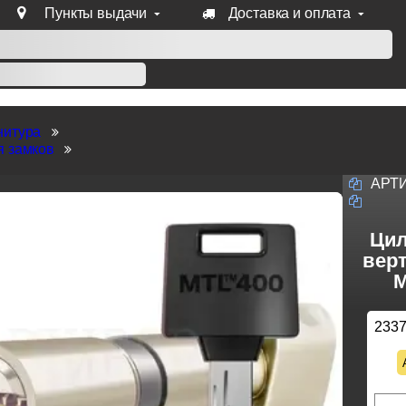
Пункты выдачи
Доставка и оплата
уб продукции Venezia, Fratelli, Tupai, Extreza, Melodia, Forme
нитура
я замков
АРТ
Цил
верт
M
233