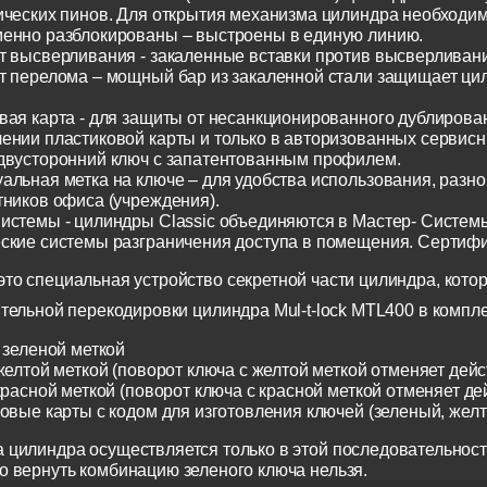
ических пинов. Для открытия механизма цилиндра необходим
енно разблокированы – выстроены в единую линию.
т высверливания - закаленные вставки против высверливания
т перелома – мощный бар из закаленной стали защищает ци
вая карта - для защиты от несанкционированного дублирован
ении пластиковой карты и только в авторизованных сервисн
двусторонний ключ с запатентованным профилем.
альная метка на ключе – для удобства использования, разн
тников офиса (учреждения).
истемы - цилиндры Classic объединяются в Мастер- Систем
ские системы разграничения доступа в помещения. Сертиф
о специальная устройство секретной части цилиндра, котор
тельной перекодировки цилиндра Mul-t-lock MTL400 в компл
 зеленой меткой
желтой меткой (поворот ключа с желтой меткой отменяет дейс
красной меткой (поворот ключа с красной меткой отменяет де
ковые карты с кодом для изготовления ключей (зеленый, жел
 цилиндра осуществляется только в этой последовательност
о вернуть комбинацию зеленого ключа нельзя.