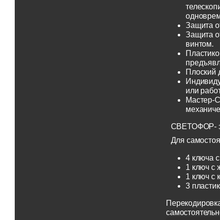
телескоп
одноврем
Защита о
Защита о
винтом.
Пластико
предъявл
Плоский 
Индивиду
или рабо
Мастер-С
механиче
СВЕТОФОР- эт
Для самостоя
4 ключа с
1 ключ с 
1 ключ с 
3 пласти
Перекодировка
самостоятельн