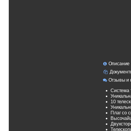
Описание
Документ
Отзывы и 
Система 
Уникальн
10 телеск
Уникальн
Плаг со 
Высочайш
Двухсторо
Телескоп