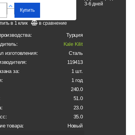
3-6 дней
Купить
пить в 1 клик
в сравнение
производства:
Турция
дитель:
Kale Kilit
л изготовления:
Сталь
изводителя:
119413
зана за:
1 шт.
я:
1 год
240.0
:
51.0
:
23.0
сс:
35.0
ие товара:
Новый