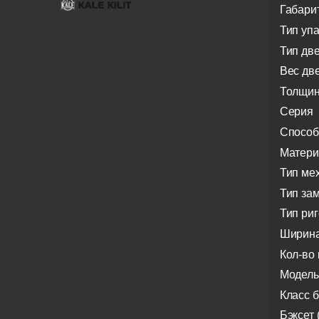
Габари
Тип уп
Тип дв
Вес дв
Толщин
Серия
Способ
Матери
Тип ме
Тип за
Тип ри
Ширина
Кол-во 
Модель
Класс 
Бэксет