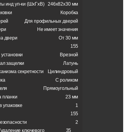
ты инд уп-ки (ШхГхВ)
246x82x30 мм
аковки
Коробка
ерей
Для профильных дверей
ери
Не имеет значения
а двери
От 30 мм
155
 установки
Врезной
ал защелки
Латунь
ханизма секретности
Цилиндровый
мка
С роликом
геля
Прямоугольный
 планки
23 мм
в упаковке
1
155
безопасности
2
 (удаление ключевого
35