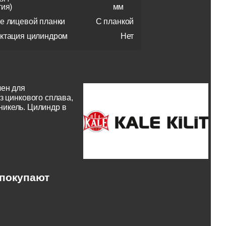
тия)
мм
е лицевой планки
С планкой
ктация цилиндром
Нет
чен для
з цинкового сплава,
 никель. Цилиндр в
 покупают