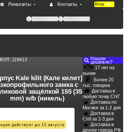
Реквизиты
Контакты
Вход
 при оплате по счету.
Нашли
ИКУЛ:
119413
дешевле?
17 лет на
рынке
рпус Kale kilit (Кале килит)
Более 20
зкопрофильного замка с
тыс. товаров
ликовой защёлкой 155 (35
Доставка в
любую точку СНГ
mm) w/b (никель)
Доставка по
Москве за 1-2 дня
Доставка в
Спб за 2-3 дня
Доставка в
кция действует до 15 августа
другие города РФ