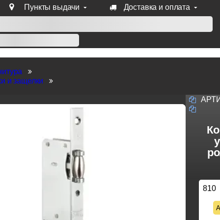
Пункты выдачи
Доставка и оплата
уб продукции Venezia, Fratelli, Tupai, Extreza, Melodia, Forme
нитура
и и защелки
АРТ
Ко
у
ро
810
А