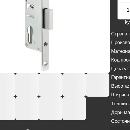
Ку
Страна 
Произво
Материа
Код про
Цена ука
Гаранти
Высота:
Ширина
Толщина
Дорн-ма
Состоян