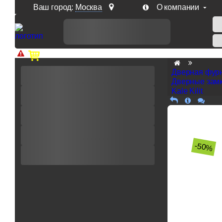
Ваш город:
Москва
О компании
Доп. скидка от цен на сайте 7% при заказе от 50 тыс. р
Дверная фур
Дверные замк
Kale Kilit
-50%