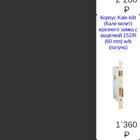
P
Корпус Kale kilit
(Кале килит)
врезного замка с
защёлкой 152/R
(60 mm) w/b
(латунь)
1`360
P