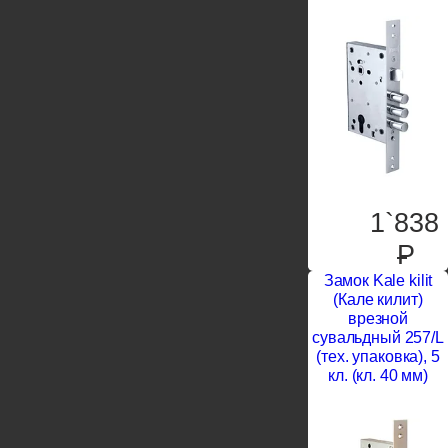
1`838
P
Замок Kale kilit
(Кале килит)
врезной
сувальдный 257/L
(тех. упаковка), 5
кл. (кл. 40 мм)