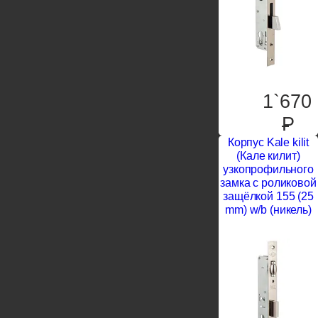
1`670
P
Корпус Kale kilit
(Кале килит)
узкопрофильного
замка с роликовой
защёлкой 155 (25
mm) w/b (никель)