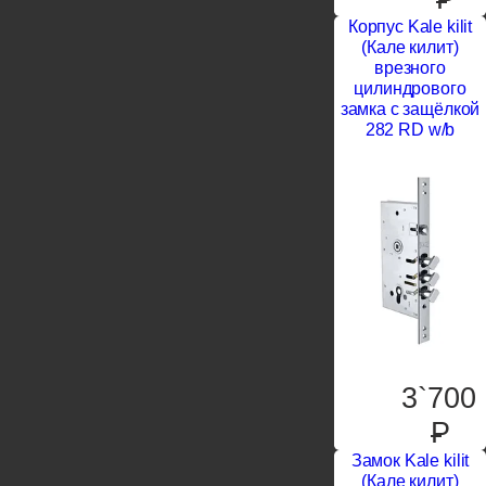
Корпус Kale kilit
(Кале килит)
врезного
цилиндрового
замка с защёлкой
282 RD w/b
3`700
P
Замок Kale kilit
(Кале килит)