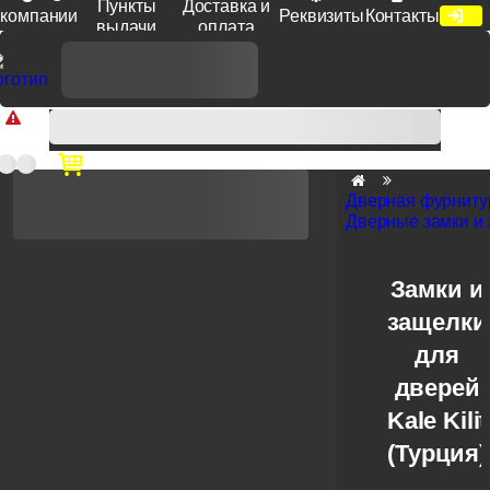
Пункты
Доставка и
компании
Реквизиты
Контакты
выдачи
оплата
Доп. скидка от цен на сайте 7% при заказе от 50 тыс. руб
продукции Venezia, Fratelli, Tupai, Extreza, Melodia, Forme при
оплате по счету.
Дверная фурниту
Дверные замки и
Замки и
защелки
для
дверей
Kale Kilit
(Турция)