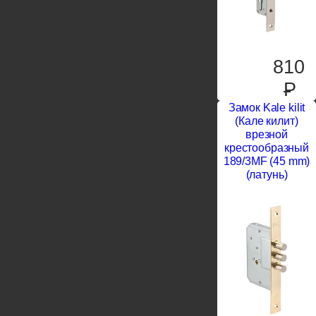
810
P
Замок Kale kilit
(Кале килит)
врезной
крестообразный
189/3MF (45 mm)
(латунь)