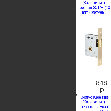
(Кале килит)
врезная 251/R (40
mm) (латунь)
848
P
Корпус Kale kilit
(Кале килит)
врезного замка с