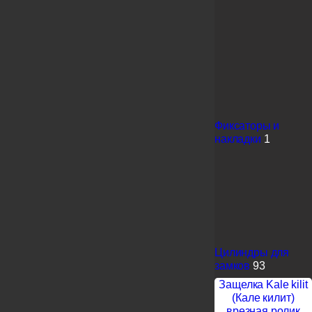
Фиксаторы и
накладки
1
Цилиндры для
замков
93
Защелка Kale kilit
(Кале килит)
врезная ролик