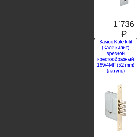
1`736
P
Замок Kale kilit
(Кале килит)
врезной
крестообразный
189/4MF (52 mm)
(латунь)