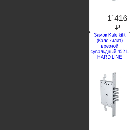
1`416
P
Замок Kale kilit
(Кале килит)
врезной
сувальдный 452 L
HARD LINE