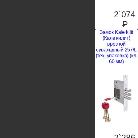
2`074
P
Замок Kale kilit
(Кале килит)
врезной
сувальдный 257/L
(тех. упаковка) (кл.
60 мм)
2`286