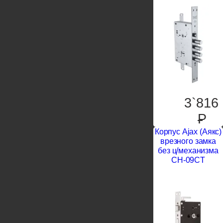
3`816
P
Корпус Ajax (Аякс)
врезного замка
без ц/механизма
CH-09CT