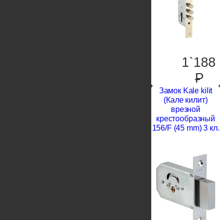
1`188
P
Замок Kale kilit
(Кале килит)
врезной
крестообразный
156/F (45 mm) 3 кл.