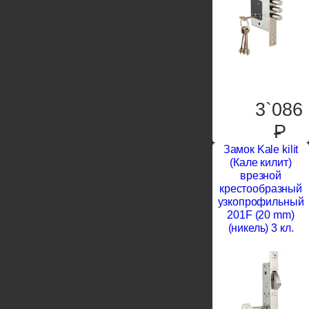
3`086
P
Замок Kale kilit
(Кале килит)
врезной
крестообразный
узкопрофильный
201F (20 mm)
(никель) 3 кл.