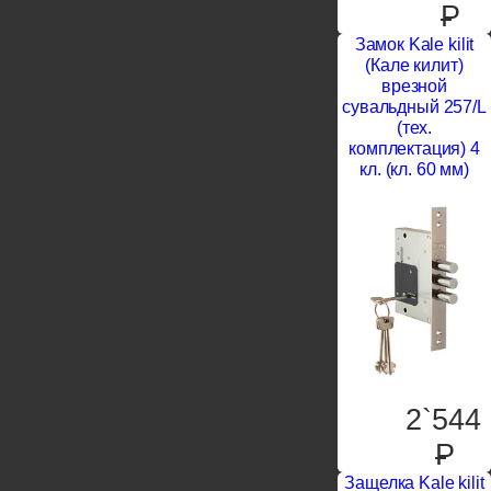
P
Замок Kale kilit
(Кале килит)
врезной
сувальдный 257/L
(тех.
комплектация) 4
кл. (кл. 60 мм)
2`544
P
Защелка Kale kilit