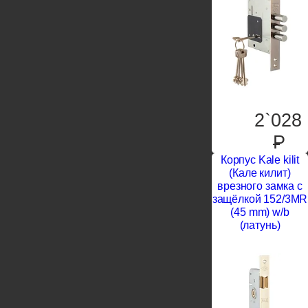
2`028
P
Корпус Kale kilit
(Кале килит)
врезного замка с
защёлкой 152/3MR
(45 mm) w/b
(латунь)