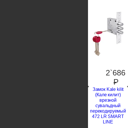
2`686
P
Замок Kale kilit
(Кале килит)
врезной
сувальдный
перекодируемый
472 LR SMART
LINE