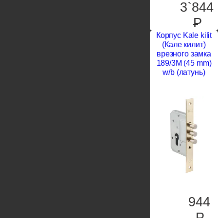
3`844
P
Корпус Kale kilit
(Кале килит)
врезного замка
189/3M (45 mm)
w/b (латунь)
944
P