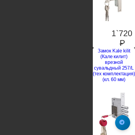
1`720
P
Замок Kale kilit
(Кале килит)
врезной
сувальдный 257/L
(тех комплектация)
(кл. 60 мм)