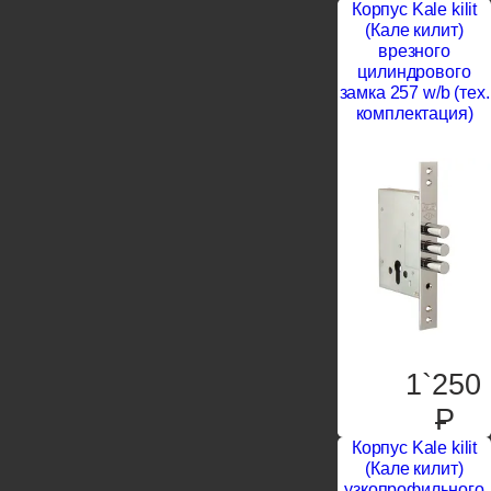
Корпус Kale kilit
(Кале килит)
врезного
цилиндрового
замка 257 w/b (тех.
комплектация)
1`250
P
Корпус Kale kilit
(Кале килит)
узкопрофильного