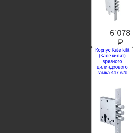
6`078
P
Корпус Kale kilit
(Кале килит)
врезного
цилиндрового
замка 447 w/b