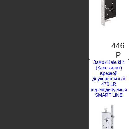
446
P
Замок Kale kilit
(Кале килит)
врезной
двухсистемный
476 LR
перекодируемый
SMART LINE