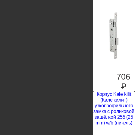
706
P
Корпус Kale kilit
(Кале килит)
узкопрофильного
замка с роликовой
защёлкой 255 (25
mm) w/b (никель)