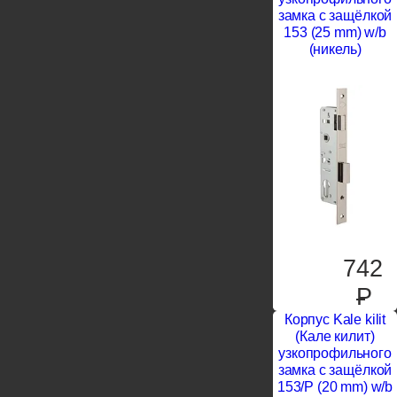
замка с защёлкой
153 (25 mm) w/b
(никель)
742
P
Корпус Kale kilit
(Кале килит)
узкопрофильного
замка с защёлкой
153/P (20 mm) w/b