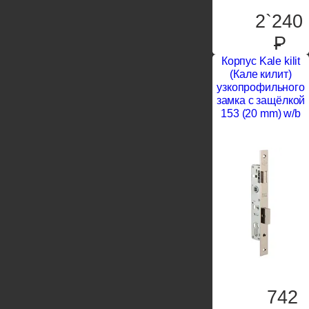
2`240
P
Корпус Kale kilit
(Кале килит)
узкопрофильного
замка с защёлкой
153 (20 mm) w/b
742