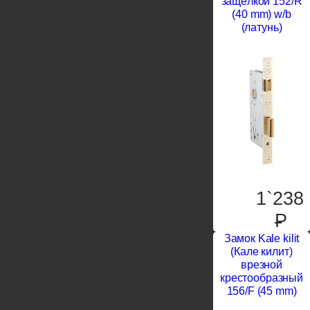
защёлкой 152/R
(40 mm) w/b
(латунь)
1`238
P
Замок Kale kilit
(Кале килит)
врезной
крестообразный
156/F (45 mm)