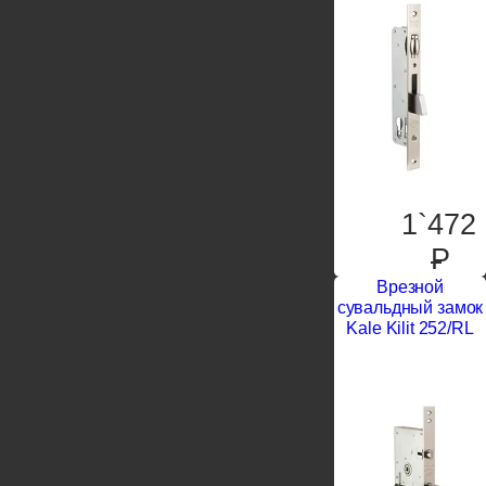
1`472
P
Врезной
сувальдный замок
Kale Kilit 252/RL