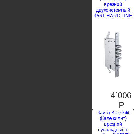
врезной
двухсистемный
456 L HARD LINE
4`006
P
Замок Kale kilit
(Кале килит)
врезной
сувальдный с