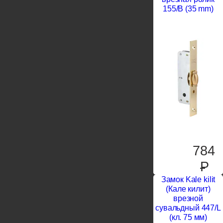
155/B (35 mm)
784
P
Замок Kale kilit
(Кале килит)
врезной
сувальдный 447/L
(кл. 75 мм)