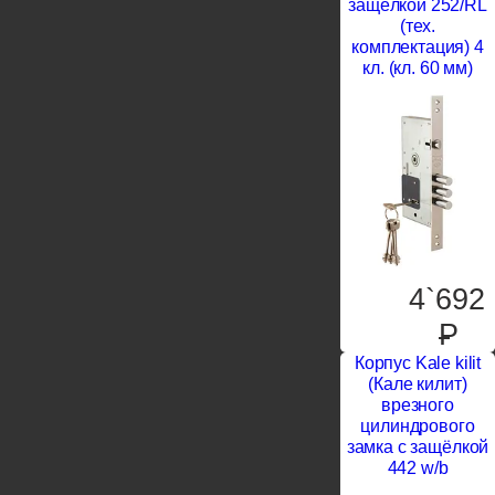
защёлкой 252/RL
(тех.
комплектация) 4
кл. (кл. 60 мм)
4`692
P
Корпус Kale kilit
(Кале килит)
врезного
цилиндрового
замка с защёлкой
442 w/b