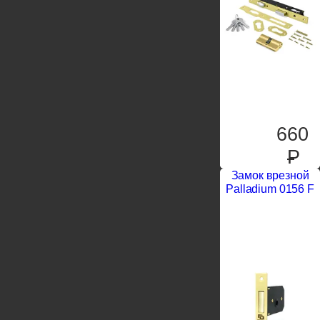
660
P
Замок врезной
Palladium 0156 F