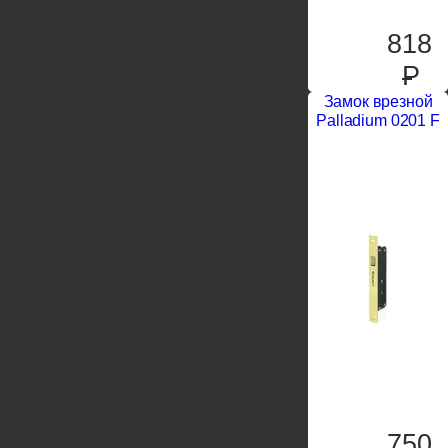
818
P
Замок врезной
Palladium 0201 F
750