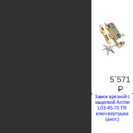
5`571
P
Замок врезной с
защелкой Archie
L03-45-70 TR
ключ-вертушка
(англ.)