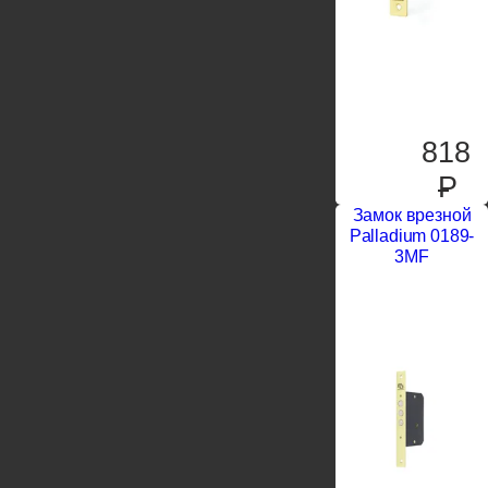
818
P
Замок врезной
Palladium 0189-
3MF