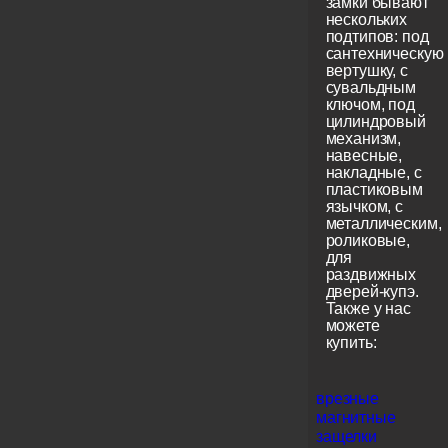
замки бывают
нескольких
подтипов: под
сантехническую
вертушку, с
сувальдным
ключом, под
цилиндровый
механизм,
навесные,
накладные, с
пластиковым
язычком, с
металлическим,
роликовые,
для
раздвижных
дверей-купэ.
Также у нас
можете
купить:
врезные
магнитные
защелки