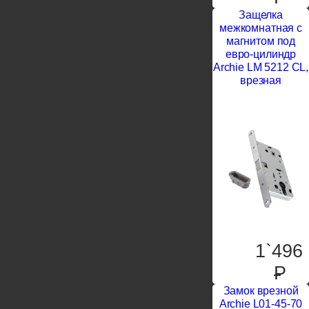
Защелка
межкомнатная с
магнитом под
евро-цилиндр
Archie LM 5212 CL,
врезная
1`496
P
Замок врезной
Archie L01-45-70