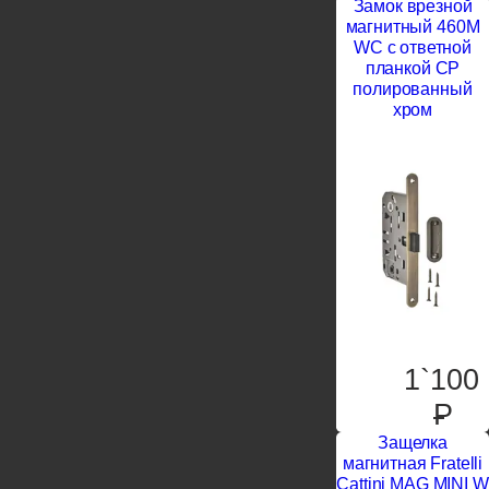
Замок врезной
магнитный 460M
WC с ответной
планкой CP
полированный
хром
1`100
P
Защелка
магнитная Fratelli
Cattini MAG MINI W