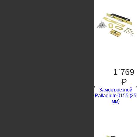
1`769
P
Замок врезной
Palladium 0155 (25
мм)