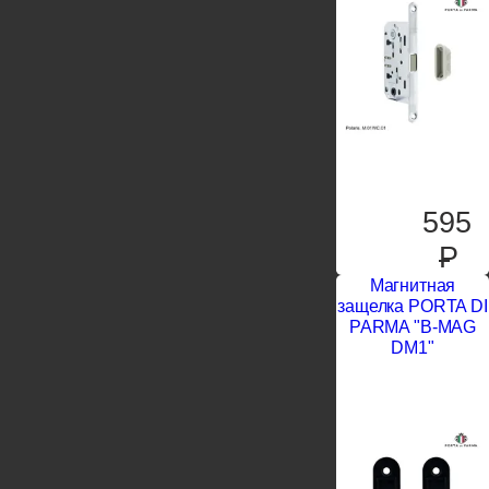
595
P
Магнитная
защелка PORTA DI
PARMA "B-MAG
DM1"