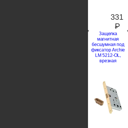
331
P
Защелка
магнитная
бесшумная под
фиксатор Archie
LM 5212-OL,
врезная