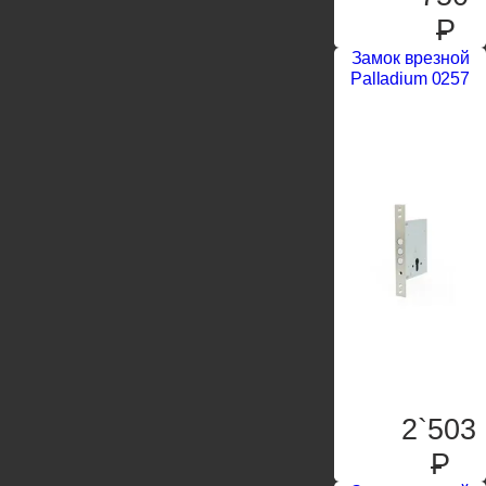
P
Замок врезной
Palladium 0257
2`503
P