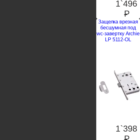
1`496
P
Защелка врезная
бесшумная под
wc-завертку Archie
LP 5112-OL
1`398
P