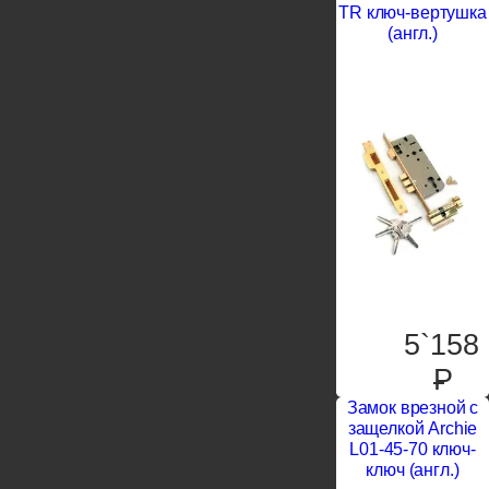
TR ключ-вертушка
(англ.)
5`158
P
Замок врезной с
защелкой Archie
L01-45-70 ключ-
ключ (англ.)