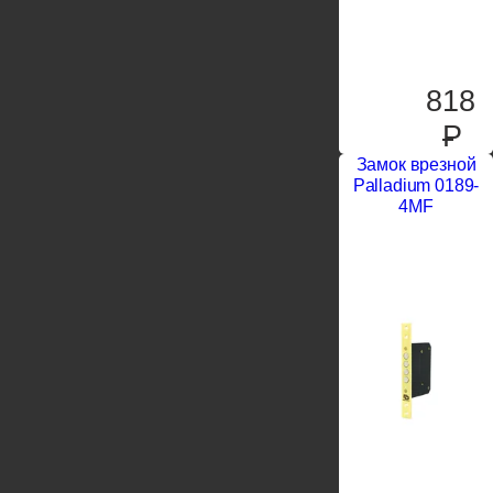
818
P
Замок врезной
Palladium 0189-
4MF