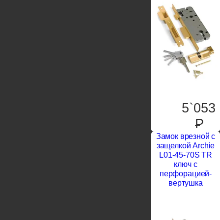
5`053
P
Замок врезной с
защелкой Archie
L01-45-70S TR
ключ с
перфорацией-
вертушка