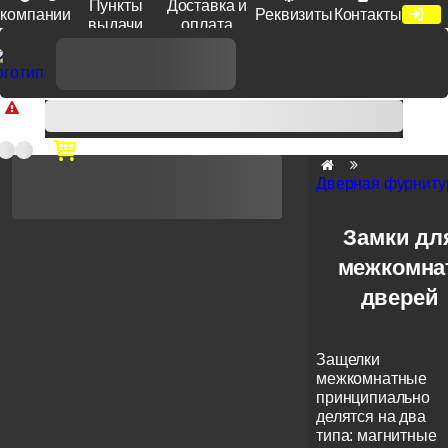
Пункты
Доставка и
компании
Реквизиты
Контакты
выдачи
оплата
Доп. скидка от цен на сайте 7% при заказе от 50 тыс. руб
продукции Venezia, Fratelli, Tupai, Extreza, Melodia, Forme при
оплате по счету.
Дверная фурниту
Замки дл
межкомна
дверей
Защелки
межкомнатные
принципиально
делятся на два
типа: магнитные