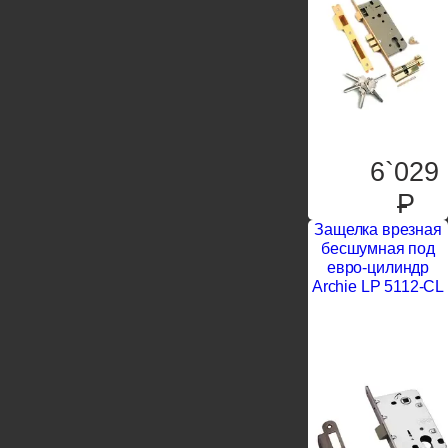
6`029
P
Защелка врезная
бесшумная под
евро-цилиндр
Archie LP 5112-CL