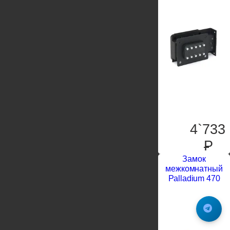
4`733
P
Замок
межкомнатный
Palladium 470