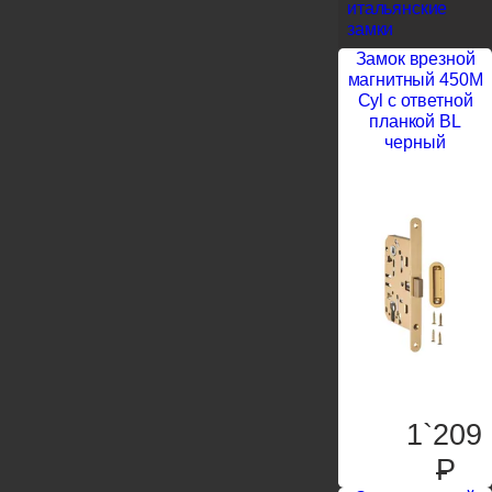
итальянские
замки
Замок врезной
магнитный 450M
Cyl с ответной
планкой BL
черный
1`209
P