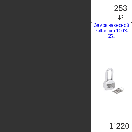
253
P
Замок навесной
Palladium 100S-
65L
1`220