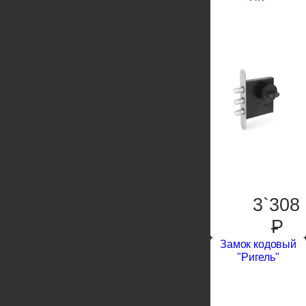
3`308
P
Замок кодовый
"Ригель"