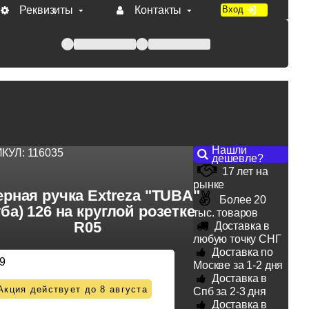
Реквизиты
Контакты
Вход
 при оплате по счету.
Нашли
ИКУЛ:
116035
дешевле?
17 лет на
рынке
рная ручка Extreza "TUBA"
Более 20
уба) 126 на круглой розетке
тыс. товаров
R05
Доставка в
любую точку СНГ
Доставка по
9
Москве за 1-2 дня
Доставка в
Акция действует до 8 августа
Спб за 2-3 дня
Доставка в