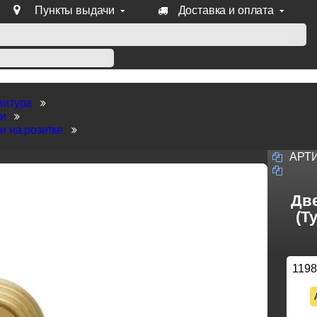
Пункты выдачи
Доставка и оплата
уб продукции Venezia, Fratelli, Tupai, Extreza, Melodia, Forme
нитура
ки
и на розетке
АРТ
Две
(Т
1198