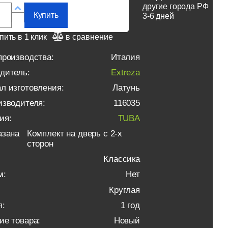
другие города РФ
Купить
3-6 дней
пить в 1 клик
в сравнение
производства:
Италия
дитель:
Extreza
л изготовления:
Латунь
изводителя:
116035
ия:
TUBA
азана
Комплект на дверь с 2-х
сторон
Классика
м:
Нет
Круглая
я:
1 год
ие товара:
Новый