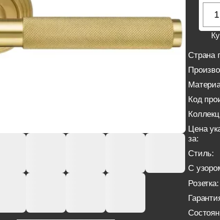
Ку
Страна 
Произво
Материа
Код про
Коллекц
Цена ук
за:
Стиль:
С узоро
Розетка:
Гаранти
Состоян