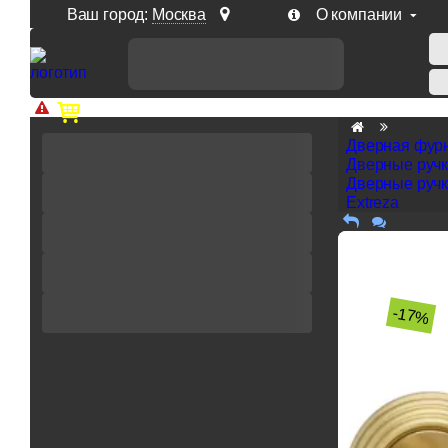
Ваш город:
Москва
О компании
Доп. скидка от цен на сайте 7% при заказе от 50 тыс. р
Дверная фур
Дверные руч
Дверные ручк
Extreza
-17%