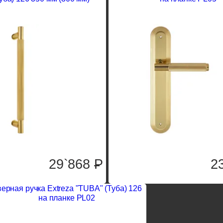
29`868
P
2
ерная ручка Extreza "TUBA" (Туба) 126
на планке PL02