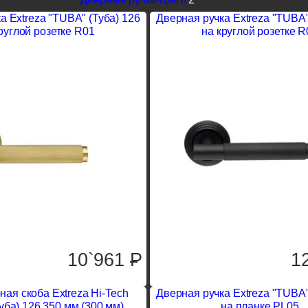
а Extreza "TUBA" (Туба) 126
Дверная ручка Extreza "TUBA"
руглой розетке R01
на круглой розетке R
10`961
P
1
ная скоба Extreza Hi-Tech
Дверная ручка Extreza "TUBA"
уба) 126 350 мм (300 мм)
на планке PL05