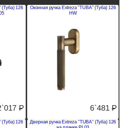
 (Туба) 126
Оконная ручка Extreza "TUBA" (Туба) 126
05
HW
2`017
P
6`481
P
 (Туба) 126
Дверная ручка Extreza "TUBA" (Туба) 126
на планке PL03