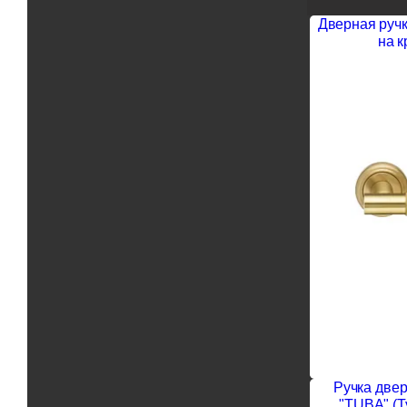
Дверная ручк
на к
Ручка двер
"TUBA" (Т