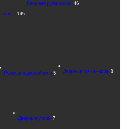
Дверные ручки-скобы
46
 планке
145
Дверные ручки-кнобы
8
Ручки для дверей-купе
5
Дверные упоры
7