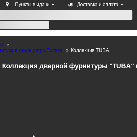
Пункты выдачи
Доставка и оплата
уб продукции Venezia, Fratelli, Tupai, Extreza, Melodia, Forme
ли
итура в стиле ретро Extreza
Коллекция TUBA
Коллекция дверной фурнитуры "TUBA" п