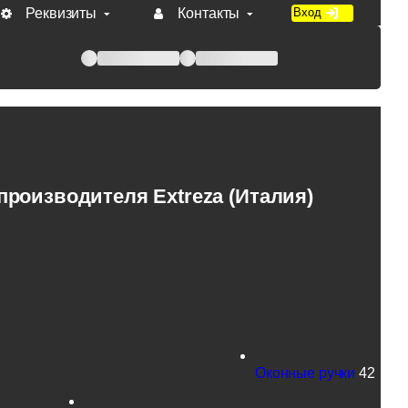
Реквизиты
Контакты
Вход
 при оплате по счету.
роизводителя Extreza (Италия)
Оконные ручки
42