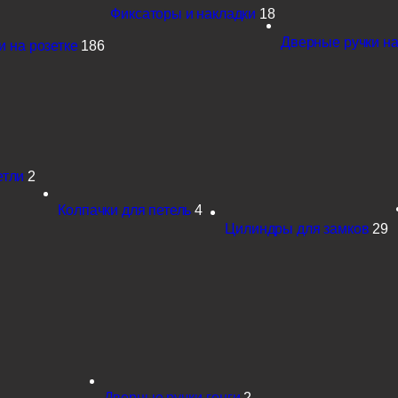
Фиксаторы и накладки
18
Дверные ручки на
 на розетке
186
етли
2
Колпачки для петель
4
Цилиндры для замков
29
Дверные ручки-гонги
2