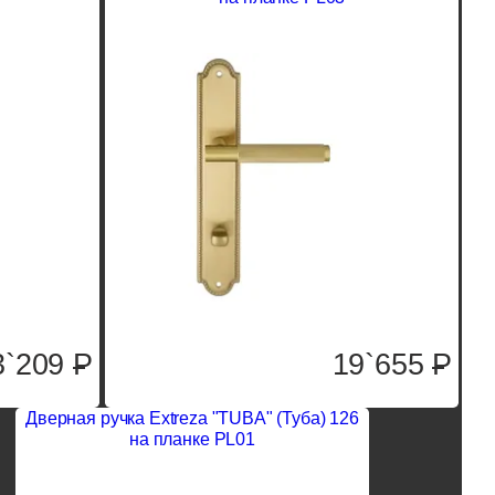
3`209
P
19`655
P
Дверная ручка Extreza "TUBA" (Туба) 126
на планке PL01