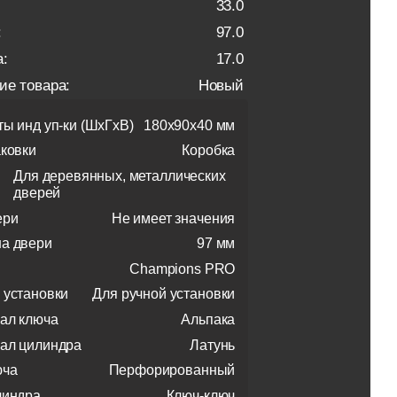
33.0
:
97.0
:
17.0
ие товара:
Новый
ты инд уп-ки (ШхГхВ)
180x90x40 мм
аковки
Коробка
Для деревянных, металлических
дверей
ери
Не имеет значения
а двери
97 мм
Champions PRO
 установки
Для ручной установки
ал ключа
Альпака
ал цилиндра
Латунь
юча
Перфорированный
линдра
Ключ-ключ