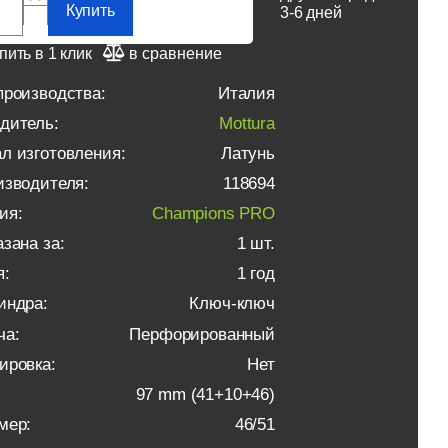
Купить
3-6 дней
пить в 1 клик
в сравнение
производства:
Италия
дитель:
Mottura
л изготовления:
Латунь
изводителя:
118694
ия:
Champions PRO
зана за:
1 шт.
я:
1 год
индра:
Ключ-ключ
ча:
Перфорированный
ировка:
Нет
97 mm (41+10+46)
мер:
46/51