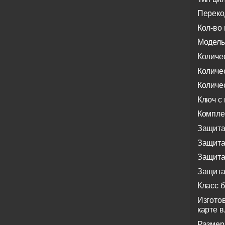
Переко
Кол-во 
Модель
Количе
Количе
Количе
Ключ с
Компле
Защита
Защита
Защита
Защита
Класс 
Изгото
карте 
Размер