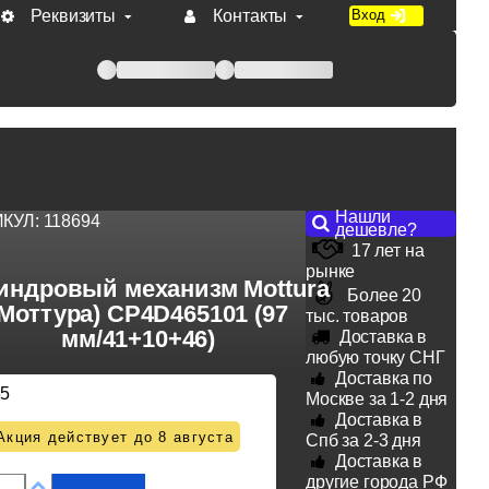
Реквизиты
Контакты
Вход
 при оплате по счету.
Нашли
ИКУЛ:
118694
дешевле?
17 лет на
рынке
индровый механизм Mottura
Более 20
(Моттура) CP4D465101 (97
тыс. товаров
мм/41+10+46)
Доставка в
любую точку СНГ
Доставка по
35
Москве за 1-2 дня
Доставка в
Акция действует до 8 августа
Спб за 2-3 дня
Доставка в
другие города РФ