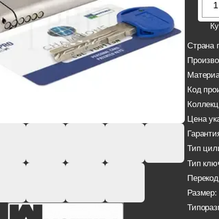
Ку
Страна 
Произво
Материа
Код про
Коллекц
Цена ука
Гаранти
Тип цил
Тип клю
Перекод
Размер:
Типораз