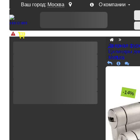
Ваш город:
Москва
О компании
Доп. скидка от цен на сайте 7% при заказе от 50 тыс. р
Дверная фур
Цилиндры дл
Mottura
-14%