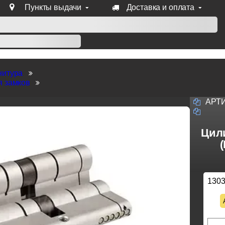
Пункты выдачи
Доставка и оплата
уб продукции Venezia, Fratelli, Tupai, Extreza, Melodia, Forme
нитура
я замков
АРТ
Цил
130