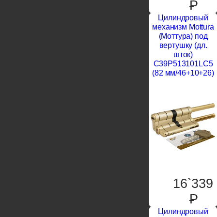
P
Цилиндровый
механизм Mottura
(Моттура) под
вертушку (дл.
шток)
C39P513101LC5
(82 мм/46+10+26)
16`339
P
Цилиндровый