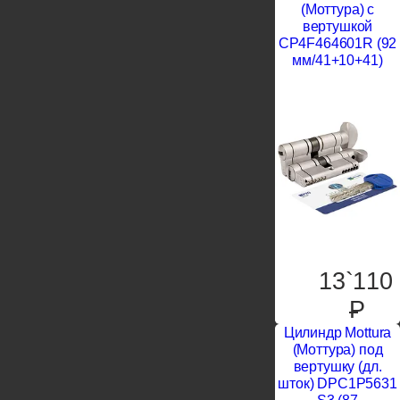
(Моттура) с
вертушкой
CP4F464601R (92
мм/41+10+41)
13`110
P
Цилиндр Mottura
(Моттура) под
вертушку (дл.
шток) DPC1P5631