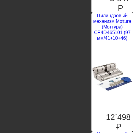
P
Цилиндровый
механизм Mottura
(Моттура)
CP4D465101 (97
мм/41+10+46)
12`498
P