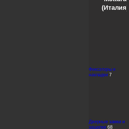
(Италия)
Фиксаторы и
накладки
7
Дверные замки и
защелки
68