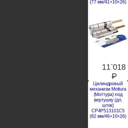
(77 мм/41+10+26)
11`018
P
Цилиндровый
механизм Mottura
(Моттура) под
вертушку (дл.
шток)
CP4P513101C5
(82 мм/46+10+26)