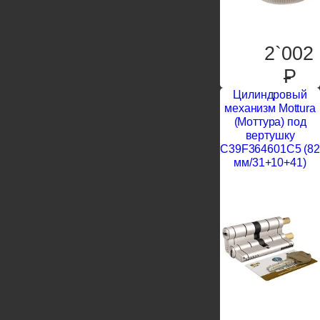
2`002
P
Цилиндровый
механизм Mottura
(Моттура) под
вертушку
C39F364601C5 (82
мм/31+10+41)