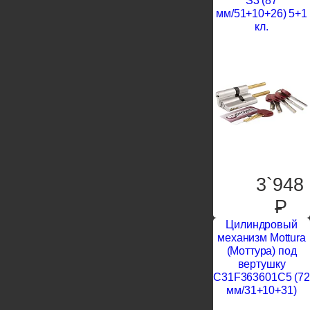
S3 (87
мм/51+10+26) 5+1
кл.
3`948
P
Цилиндровый
механизм Mottura
(Моттура) под
вертушку
C31F363601C5 (72
мм/31+10+31)