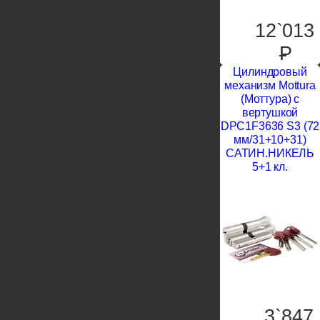
12`013
P
Цилиндровый
механизм Mottura
(Моттура) с
вертушкой
DPC1F3636 S3 (72
мм/31+10+31)
САТИН.НИКЕЛЬ
5+1 кл.
3`847