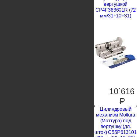
вертушкой
CP4F363601R (72
мм/31+10+31)
10`616
P
Цилиндровый
механизм Mottura
(Моттура) под
вертушку (дл.
шток) C55P613101