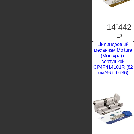
14`442
P
Цилиндровый
механизм Mottura
(Моттура) с
вертушкой
CP4F414101R (82
мм/36+10+36)