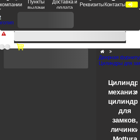
Пункты
Доставка и
компании
Реквизиты
Контакты
выдачи
оплата
Доп. скидка от цен на сайте 7% при заказе от 50 тыс. руб
продукции Venezia, Fratelli, Tupai, Extreza, Melodia, Forme при
оплате по счету.
Дверная фурниту
Цилиндры для за
Цилиндр
механиз
цилиндр
для
замков,
личинки
Mottura