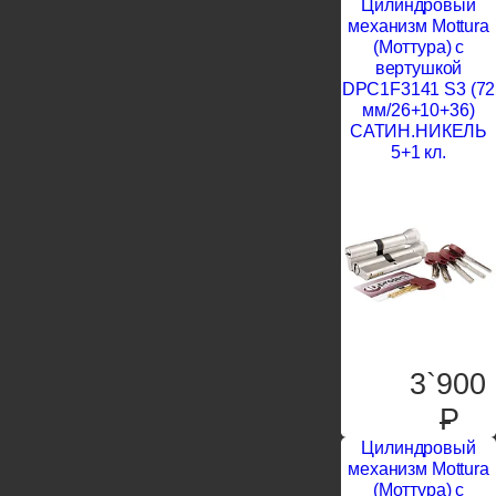
Цилиндровый
механизм Mottura
(Моттура) с
вертушкой
DPC1F3141 S3 (72
мм/26+10+36)
САТИН.НИКЕЛЬ
5+1 кл.
3`900
P
Цилиндровый
механизм Mottura
(Моттура) с