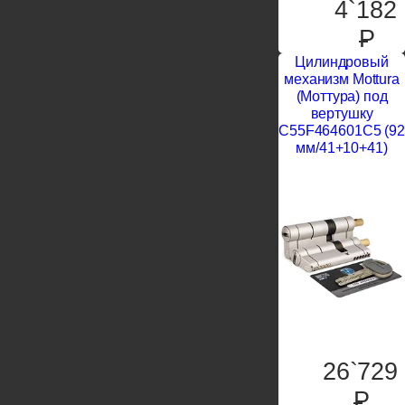
4`182
P
Цилиндровый
механизм Mottura
(Моттура) под
вертушку
C55F464601C5 (92
мм/41+10+41)
26`729
P