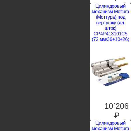
Цилиндровый
механизм Mottura
(Моттура) под
вертушку (дл.
шток)
CP4P413101C5
(72 мм/36+10+26)
10`206
P
Цилиндровый
механизм Mottura