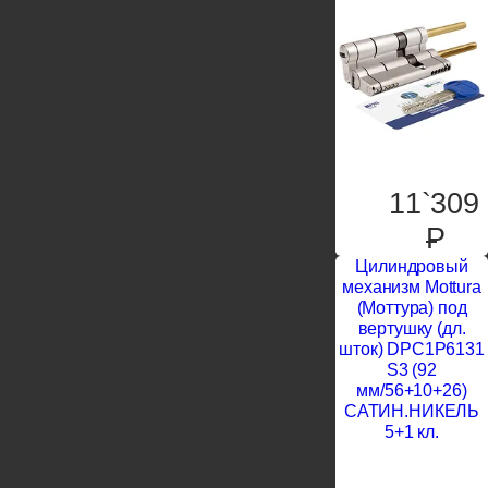
11`309
P
Цилиндровый
механизм Mottura
(Моттура) под
вертушку (дл.
шток) DPC1P6131
S3 (92
мм/56+10+26)
САТИН.НИКЕЛЬ
5+1 кл.