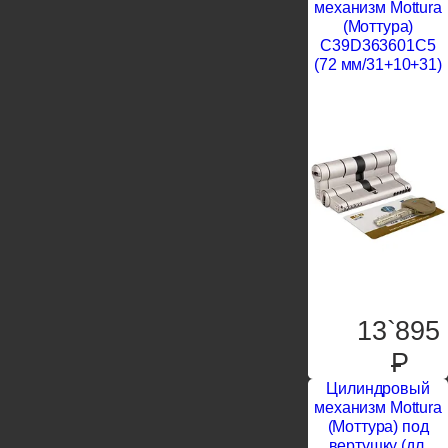
механизм Mottura
(Моттура)
C39D363601C5
(72 мм/31+10+31)
13`895
P
Цилиндровый
механизм Mottura
(Моттура) под
вертушку (дл.