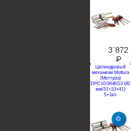
3`872
P
Цилиндровый
механизм Mottura
(Моттура)
DPC1D3646S3 (82
мм/31+10+41)
5+1кл.