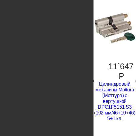
11`647
P
Цилиндровый
механизм Mottura
(Моттура) с
вертушкой
DPC1F5151 S3
(102 мм/46+10+46)
5+1 кл.