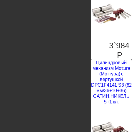
3`984
P
Цилиндровый
механизм Mottura
(Моттура) с
вертушкой
DPC1F4141 S3 (82
мм/36+10+36)
САТИН.НИКЕЛЬ
5+1 кл.