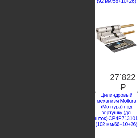
(92 мм/56+10+26)
27`822
P
Цилиндровый
механизм Mottura
(Моттура) под
вертушку (дл.
шток) CP4P713101
(102 мм/66+10+26)