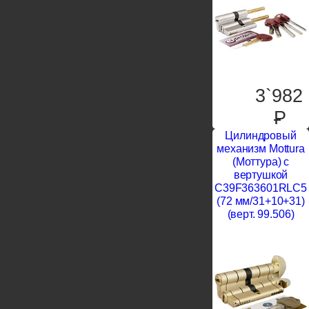
3`982
P
Цилиндровый
механизм Mottura
(Моттура) с
вертушкой
C39F363601RLC5
(72 мм/31+10+31)
(верт. 99.506)