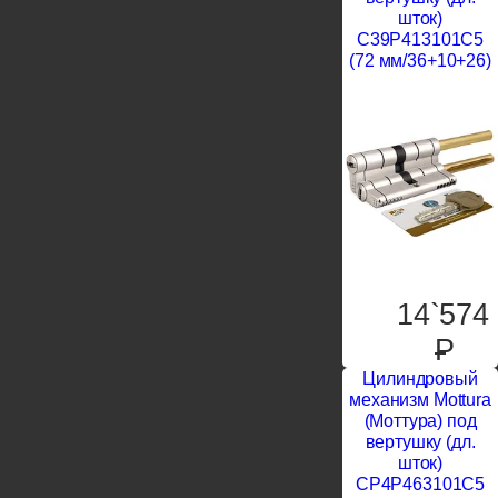
шток)
C39P413101C5
(72 мм/36+10+26)
14`574
P
Цилиндровый
механизм Mottura
(Моттура) под
вертушку (дл.
шток)
CP4P463101C5