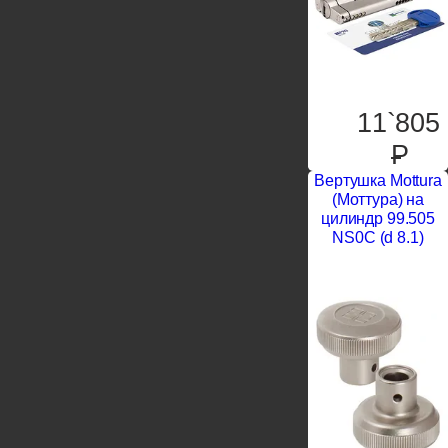
11`805
P
Вертушка Mottura
(Моттура) на
цилиндр 99.505
NS0C (d 8.1)