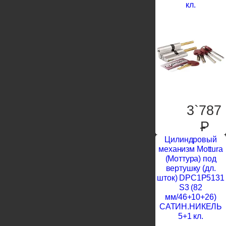
кл.
3`787
P
Цилиндровый
механизм Mottura
(Моттура) под
вертушку (дл.
шток) DPC1P5131
S3 (82
мм/46+10+26)
САТИН.НИКЕЛЬ
5+1 кл.