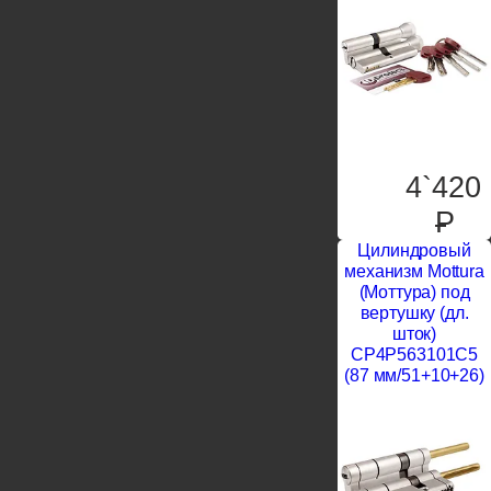
4`420
P
Цилиндровый
механизм Mottura
(Моттура) под
вертушку (дл.
шток)
CP4P563101C5
(87 мм/51+10+26)