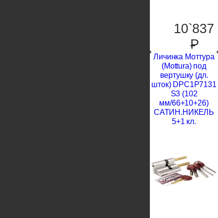
10`837
P
Личинка Моттура
(Mottura) под
вертушку (дл.
шток) DPC1P7131
S3 (102
мм/66+10+26)
САТИН.НИКЕЛЬ
5+1 кл.