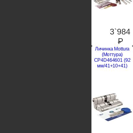
3`984
P
Личинка Mottura
(Моттура)
CP4D464601 (92
мм/41+10+41)