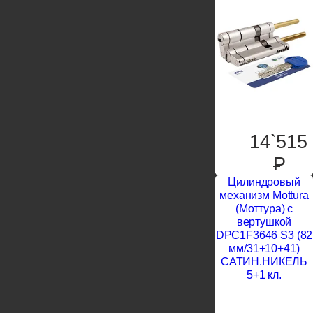
14`515
P
Цилиндровый
механизм Mottura
(Моттура) с
вертушкой
DPC1F3646 S3 (82
мм/31+10+41)
САТИН.НИКЕЛЬ
5+1 кл.