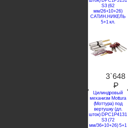
шток) DPC1P3131
S3 (62
мм/26+10+26)
САТИН.НИКЕЛЬ
5+1 кл.
3`648
P
Цилиндровый
механизм Mottura
(Моттура) под
вертушку (дл.
шток) DPC1P4131
S3 (72
мм/36+10+26) 5+1