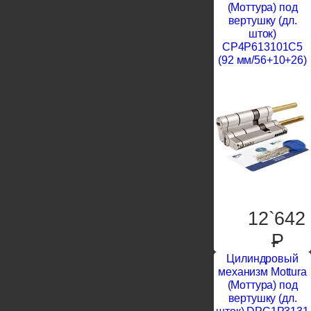
(Моттура) под
вертушку (дл.
шток)
CP4P613101С5
(92 мм/56+10+26)
12`642
P
Цилиндровый
механизм Mottura
(Моттура) под
вертушку (дл.